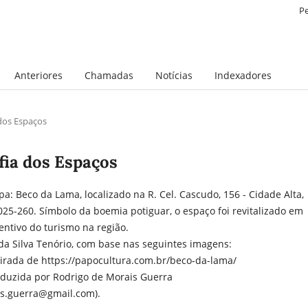
P
Anteriores
Chamadas
Notícias
Indexadores
 dos Espaços
afia dos Espaços
: Beco da Lama, localizado na R. Cel. Cascudo, 156 - Cidade Alta,
025-260. Símbolo da boemia potiguar, o espaço foi revitalizado em
entivo do turismo na região.
 da Silva Tenório, com base nas seguintes imagens:
irada de https://papocultura.com.br/beco-da-lama/
duzida por Rodrigo de Morais Guerra
is.guerra@gmail.com).