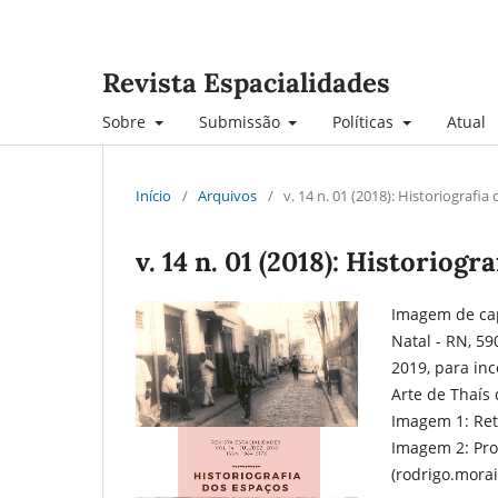
Revista Espacialidades
Sobre
Submissão
Políticas
Atual
Início
/
Arquivos
/
v. 14 n. 01 (2018): Historiografia
v. 14 n. 01 (2018): Historiogr
Imagem de capa
Natal - RN, 59
2019, para inc
Arte de Thaís
Imagem 1: Ret
Imagem 2: Pro
(rodrigo.mora