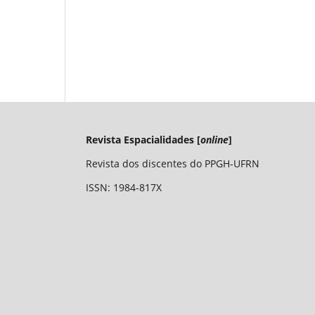
Revista Espacialidades [
online
]
Revista dos discentes do PPGH-UFRN
ISSN: 1984-817X