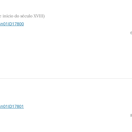
e início do século XVIII)
14n01ID17800
14n01ID17801