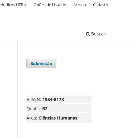
eriódicos UFRN
Opões de Usuário
Acesso
Cadastro
Buscar
Submissão
e-ISSN:
1984-817X
Qualis:
B2
Área:
Ciências Humanas