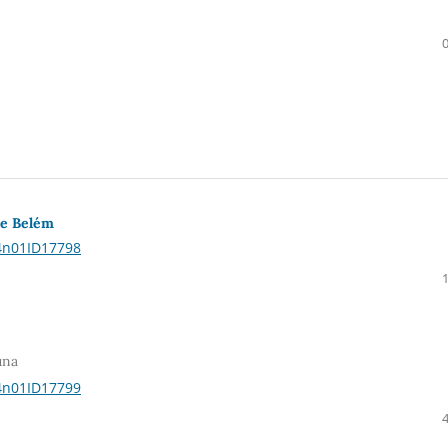
de Belém
14n01ID17798
una
14n01ID17799