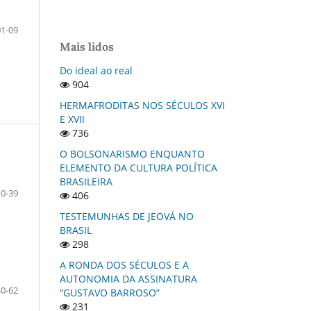
01-09
Mais lidos
Do ideal ao real
904
HERMAFRODITAS NOS SÉCULOS XVI
E XVII
736
O BOLSONARISMO ENQUANTO
ELEMENTO DA CULTURA POLÍTICA
BRASILEIRA
10-39
406
TESTEMUNHAS DE JEOVÁ NO
BRASIL
298
A RONDA DOS SÉCULOS E A
AUTONOMIA DA ASSINATURA
40-62
“GUSTAVO BARROSO”
231