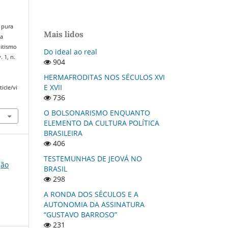
 pura
Mais lidos
ma
ditismo
Do ideal ao real
v. 1, n.
904
HERMAFRODITAS NOS SÉCULOS XVI
E XVII
icle/vi
736
O BOLSONARISMO ENQUANTO
ELEMENTO DA CULTURA POLÍTICA
BRASILEIRA
406
TESTEMUNHAS DE JEOVÁ NO
ção
BRASIL
298
A RONDA DOS SÉCULOS E A
AUTONOMIA DA ASSINATURA
“GUSTAVO BARROSO”
231