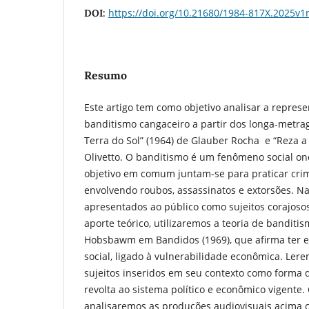
https://doi.org/10.21680/1984-817X.2025v
DOI:
Resumo
Este artigo tem como objetivo analisar a repres
banditismo cangaceiro a partir dos longa-metra
Terra do Sol” (1964) de Glauber Rocha e “Reza 
Olivetto. O banditismo é um fenômeno social o
objetivo em comum juntam-se para praticar cri
envolvendo roubos, assassinatos e extorsões. Na
apresentados ao público como sujeitos corajosos
aporte teórico, utilizaremos a teoria de banditis
Hobsbawm em Bandidos (1969), que afirma ter 
social, ligado à vulnerabilidade econômica. Ler
sujeitos inseridos em seu contexto como forma 
revolta ao sistema político e econômico vigente
analisaremos as produções audiovisuais acima 