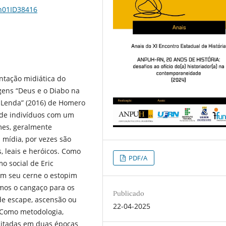
1n01ID38416
entação midiática do
gens “Deus e o Diabo na
a Lenda” (2016) de Homero
nde indivíduos com um
mes, geralmente
 mídia, por vezes são
, leais e heróicos. Como
PDF/A
mo social de Eric
em seu cerne o estopim
emos o cangaço para os
Publicado
de escape, ascensão ou
22-04-2025
. Como metodologia,
citadas em duas épocas