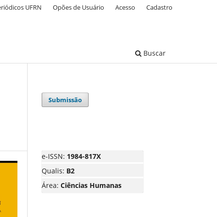
eriódicos UFRN
Opões de Usuário
Acesso
Cadastro
Buscar
Submissão
e-ISSN:
1984-817X
Qualis:
B2
Área:
Ciências Humanas