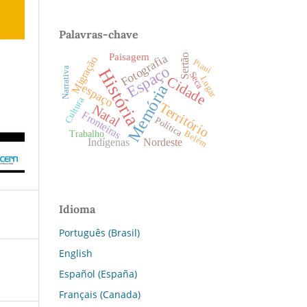
Palavras-chave
Paisagem
Fotografia
Sertão
Migração
Piauí
Espaço
Narrativa
História
Seca
Cidade
Lugar
espaço
Memória
Cultura
Território
Natal
Fronteiras
Política
Trabalho
Belém
Indígenas
Nordeste
Idioma
Português (Brasil)
English
Español (España)
Français (Canada)