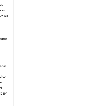
res
ne em
res ou
 como
tadas.
dico
ve
l-
CC BY-