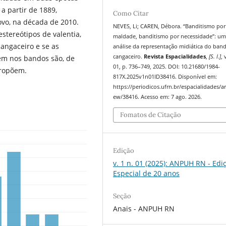
a partir de 1889,
Como Citar
ovo, na década de 2010.
NEVES, Li; CAREN, Débora. “Banditismo por
stereótipos de valentia,
maldade, banditismo por necessidade”: u
angaceiro e se as
análise da representação midiática do ban
cangaceiro.
Revista Espacialidades
,
[S. l.]
, 
rem nos bandos são, de
01, p. 736–749, 2025. DOI: 10.21680/1984-
propõem.
817X.2025v1n01ID38416. Disponível em:
https://periodicos.ufrn.br/espacialidades/art
ew/38416. Acesso em: 7 ago. 2026.
Fomatos de Citação
Edição
v. 1 n. 01 (2025): ANPUH RN - Edi
Especial de 20 anos
Seção
Anais - ANPUH RN