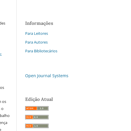
Informações
ades
Para Leitores
Para Autores
a
Para Bibliotecários
-
Open Journal Systems
los
Edição Atual
m os
a o
abalho
cença
e