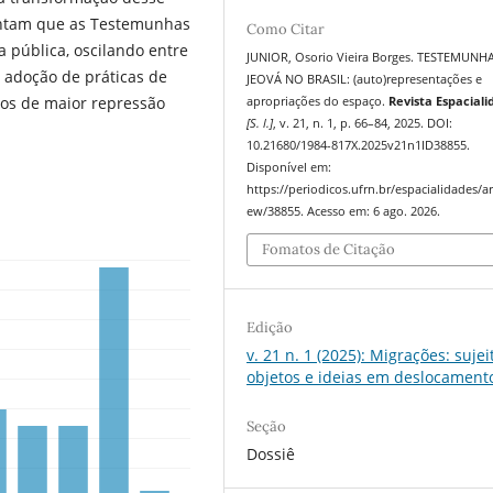
pontam que as Testemunhas
Como Citar
 pública, oscilando entre
JUNIOR, Osorio Vieira Borges. TESTEMUNH
 adoção de práticas de
JEOVÁ NO BRASIL: (auto)representações e
dos de maior repressão
apropriações do espaço.
Revista Espacial
[S. l.]
, v. 21, n. 1, p. 66–84, 2025. DOI:
10.21680/1984-817X.2025v21n1ID38855.
Disponível em:
https://periodicos.ufrn.br/espacialidades/art
ew/38855. Acesso em: 6 ago. 2026.
Fomatos de Citação
Edição
v. 21 n. 1 (2025): Migrações: sujei
objetos e ideias em deslocament
Seção
Dossiê