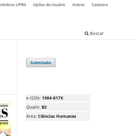
eriódicos UFRN
Opões de Usuário
Acesso
Cadastro
Buscar
Submissão
e-ISSN:
1984-817X
Qualis:
B2
Área:
Ciências Humanas