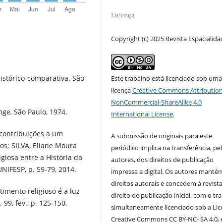
Licença
Copyright (c) 2025 Revista Espacialid
histórico-comparativa. São
Este trabalho está licenciado sob um
licença
Creative Commons Attribution
NonCommercial-ShareAlike 4.0
ge, São Paulo, 1974.
International License
.
: contribuições a um
A submissão de originais para este
ros; SILVA, Eliane Moura
periódico implica na transferência, pe
giosa entre a História da
autores, dos direitos de publicação
UNIFESP, p. 59-79, 2014.
impressa e digital. Os autores manté
direitos autorais e concedem à revist
imento religioso é a luz
direito de publicação inicial, com o tr
99, fev., p. 125-150,
simultaneamente licenciado sob a Li
Creative Commons CC BY-NC- SA 4.0, 