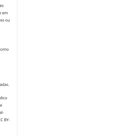
res
ne em
res ou
 como
tadas.
dico
ve
l-
CC BY-