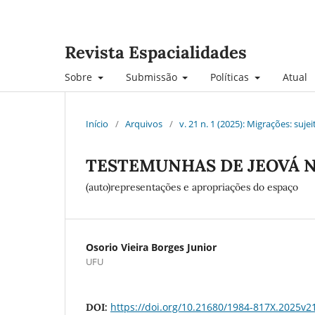
Revista Espacialidades
Sobre
Submissão
Políticas
Atual
Início
/
Arquivos
/
v. 21 n. 1 (2025): Migrações: suj
TESTEMUNHAS DE JEOVÁ N
(auto)representações e apropriações do espaço
Osorio Vieira Borges Junior
UFU
https://doi.org/10.21680/1984-817X.2025v
DOI: