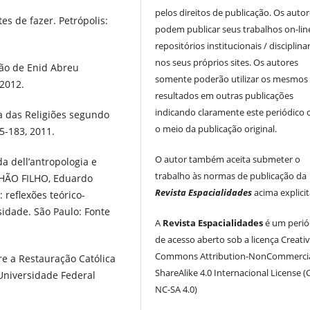
pelos direitos de publicação. Os auto
es de fazer. Petrópolis:
podem publicar seus trabalhos on-li
repositórios institucionais / disciplina
nos seus próprios sites. Os autores
ção de Enid Abreu
somente poderão utilizar os mesmos
 2012.
resultados em outras publicações
indicando claramente este periódico
 das Religiões segundo
o meio da publicação original.
65-183, 2011.
O autor também aceita submeter o
da dell’antropologia e
trabalho às normas de publicação da
NHÃO FILHO, Eduardo
Revista Espacialidades
acima explici
 reflexões teórico-
sidade. São Paulo: Fonte
A
Revista Espacialidades
é um perió
de acesso aberto sob a licença Creati
Commons Attribution-NonCommercia
re a Restauração Católica
ShareAlike 4.0 Internacional License (
, Universidade Federal
NC-SA 4.0)