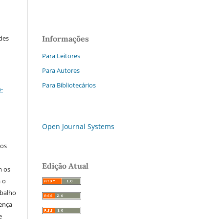
Informações
ades
Para Leitores
Para Autores
a
Para Bibliotecários
-
Open Journal Systems
los
Edição Atual
m os
a o
abalho
cença
e