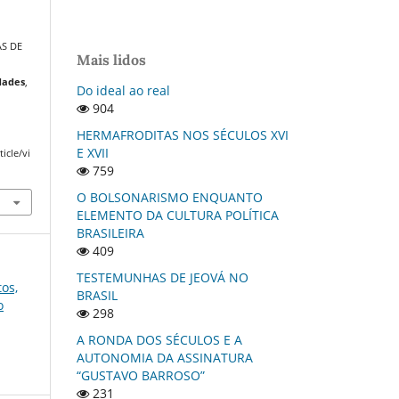
AS DE
Mais lidos
idades
,
Do ideal ao real
904
HERMAFRODITAS NOS SÉCULOS XVI
E XVII
icle/vi
759
O BOLSONARISMO ENQUANTO
ELEMENTO DA CULTURA POLÍTICA
BRASILEIRA
409
TESTEMUNHAS DE JEOVÁ NO
tos,
BRASIL
o
298
A RONDA DOS SÉCULOS E A
AUTONOMIA DA ASSINATURA
“GUSTAVO BARROSO”
231