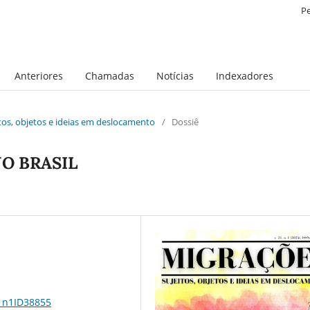
P
Anteriores
Chamadas
Notícias
Indexadores
eitos, objetos e ideias em deslocamento
/
Dossiê
O BRASIL
21n1ID38855