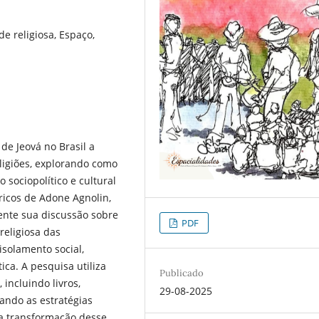
e religiosa, Espaço,
de Jeová no Brasil a
eligiões, explorando como
 sociopolítico e cultural
ricos de Adone Agnolin,
ente sua discussão sobre
PDF
religiosa das
solamento social,
tica. A pesquisa utiliza
Publicado
incluindo livros,
29-08-2025
sando as estratégias
 a transformação desse