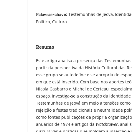
Testemunhas de Jeová, Identidad
Palavras-chave:
Política, Cultura.
Resumo
Este artigo analisa a presença das Testemunhas 
partir da perspectiva da História Cultural das R
esse grupo se autodefine e se apropria do espaço
em que está inserido. Com base nos aportes teó
Nicola Gasbarro e Michel de Certeau, especialm
espaço, investiga-se a construção da identidade 
Testemunhas de Jeová em meio a tensões como i
rejeição a festas tradicionais e neutralidade polí
como fontes publicações da própria organização, 
anuários de 1974 e artigos da
Watchtower
, anali
discursivas e práticas que moldam a inserção e