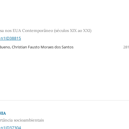
nesa nos EUA Contemporâneo (séculos XIX ao XXI)
21n1ID38815
 Bueno, Christian Fausto Moraes dos Santos
281
HIA
rtância socioambientais
21n1ID37304