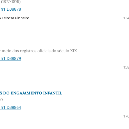
(1877-1879)
21n1ID38878
 Feitosa Pinheiro
134
meio dos registros oficiais do século XIX
21n1ID38879
158
ES DO ENGAJAMENTO INFANTIL
80
21n1ID38864
176