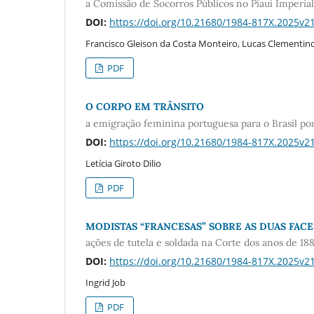
a Comissão de Socorros Públicos no Piauí Imperial 
DOI:
https://doi.org/10.21680/1984-817X.2025v
Francisco Gleison da Costa Monteiro, Lucas Clementino
PDF
O CORPO EM TRÂNSITO
a emigração feminina portuguesa para o Brasil por 
DOI:
https://doi.org/10.21680/1984-817X.2025v
Letícia Giroto Dilio
PDF
MODISTAS “FRANCESAS” SOBRE AS DUAS FAC
ações de tutela e soldada na Corte dos anos de 18
DOI:
https://doi.org/10.21680/1984-817X.2025v
Ingrid Job
PDF