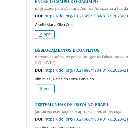
ENTRE O CAMPO E O GARIMPO
migrações para garimpagem na Amazônia à luz das 
DOI:
https://doi.org/10.21680/1984-817X.2025v
Giselle Maria Silva Cruz
PDF
DESLOCAMENTOS E CONFLITOS
narrativas sobre os povos indígenas Paiacu na col
XVII-XVIII)
DOI:
https://doi.org/10.21680/1984-817X.2025v
Almir Leal, Reinaldo Forte Carvalho
PDF
TESTEMUNHAS DE JEOVÁ NO BRASIL
(auto)representações e apropriações do espaço
DOI:
https://doi.org/10.21680/1984-817X.2025v
Osorio Vieira Borges Junior