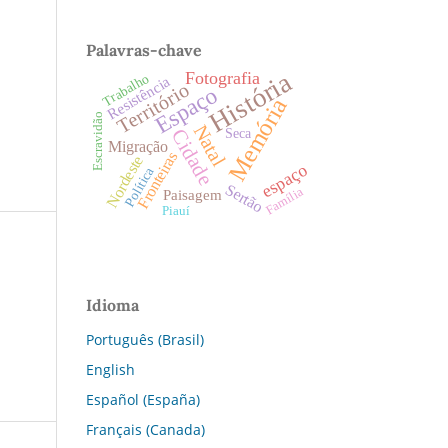
Palavras-chave
História
Fotografia
Trabalho
Resistência
Território
Espaço
Memória
Escravidão
Natal
Cidade
Seca
Migração
Fronteiras
Nordeste
espaço
Política
Sertão
Família
Paisagem
Piauí
Idioma
Português (Brasil)
English
Español (España)
Français (Canada)