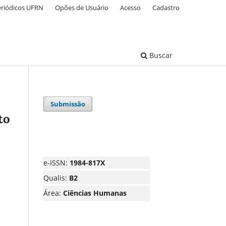
eriódicos UFRN
Opões de Usuário
Acesso
Cadastro
Buscar
Submissão
to
e-ISSN:
1984-817X
Qualis:
B2
Área:
Ciências Humanas