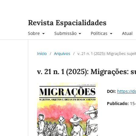
Revista Espacialidades
Sobre
Submissão
Políticas
Atual
Início
/
Arquivos
/
v. 21 n. 1 (2025): Migrações: suj
v. 21 n. 1 (2025): Migrações:
DOI:
https://
Publicado:
15