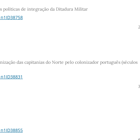
políticas de integração da Ditadura Militar
21n1ID38758
onização das capitanias do Norte pelo colonizador português (séculos
21n1ID38831
21n1ID38855