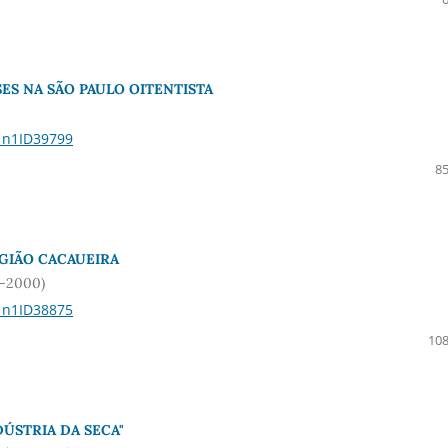
S NA SÃO PAULO OITENTISTA
21n1ID39799
85
GIÃO CACAUEIRA
0-2000)
21n1ID38875
108
ÚSTRIA DA SECA"