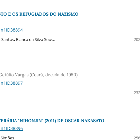
USTO E OS REFUGIADOS DO NAZISMO
21n1ID38894
Santos, Bianca da Silva Sousa
202
 Getúlio Vargas (Ceará, década de 1950)
21n1ID38897
232
RÁRIA "NIHONJIN" (2011) DE OSCAR NAKASATO
21n1ID38896
s Simões
256