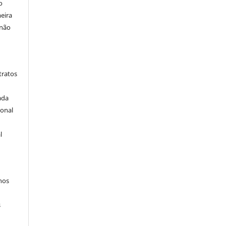
o
eira
 não
tratos
ada
ional
l
hos
s