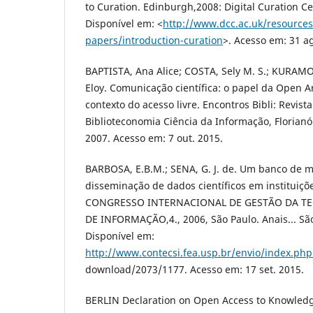
to Curation. Edinburgh,2008: Digital Curation C
Disponível em: <
http://www.dcc.ac.uk/resources
papers/introduction-curation
>. Acesso em: 31 a
BAPTISTA, Ana Alice; COSTA, Sely M. S.; KURAM
Eloy. Comunicação científica: o papel da Open Ar
contexto do acesso livre. Encontros Bibli: Revista
Biblioteconomia Ciência da Informação, Florianóp
2007. Acesso em: 7 out. 2015.
BARBOSA, E.B.M.; SENA, G. J. de. Um banco de m
disseminação de dados científicos em instituiçõe
CONGRESSO INTERNACIONAL DE GESTÃO DA TE
DE INFORMAÇÃO,4., 2006, São Paulo. Anais... Sã
Disponível em:
http://www.contecsi.fea.usp.br/envio/index.php
download/2073/1177. Acesso em: 17 set. 2015.
BERLIN Declaration on Open Access to Knowledg