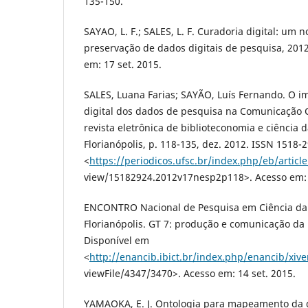
135-150.
SAYAO, L. F.; SALES, L. F. Curadoria digital: um
preservação de dados digitais de pesquisa, 2012
em: 17 set. 2015.
SALES, Luana Farias; SAYÃO, Luís Fernando. O i
digital dos dados de pesquisa na Comunicação Ci
revista eletrônica de biblioteconomia e ciência 
Florianópolis, p. 118-135, dez. 2012. ISSN 1518-
<
https://periodicos.ufsc.br/index.php/eb/article
view/15182924.2012v17nesp2p118>. Acesso em: 
ENCONTRO Nacional de Pesquisa em Ciência da 
Florianópolis. GT 7: produção e comunicação da
Disponível em
<
http://enancib.ibict.br/index.php/enancib/xiv
viewFile/4347/3470>. Acesso em: 14 set. 2015.
YAMAOKA, E. J. Ontologia para mapeamento da 