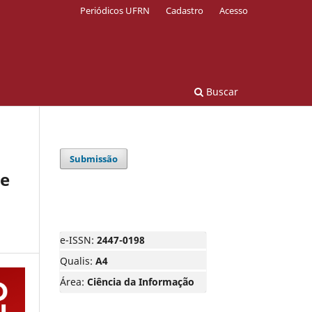
Periódicos UFRN
Cadastro
Acesso
Buscar
Submissão
 e
e-ISSN:
2447-0198
Qualis:
A4
Área:
Ciência da Informação