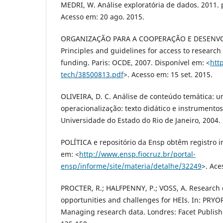
MEDRI, W. Análise exploratória de dados. 2011. p
Acesso em: 20 ago. 2015.
ORGANIZAÇÃO PARA A COOPERAÇÃO E DESEN
Principles and guidelines for access to research
funding. Paris: OCDE, 2007. Disponível em: <
htt
tech/38500813.pdf
>. Acesso em: 15 set. 2015.
OLIVEIRA, D. C. Análise de conteúdo temática: 
operacionalização: texto didático e instrumentos.
Universidade do Estado do Rio de Janeiro, 2004.
POLÍTICA e repositório da Ensp obtêm registro i
em: <
http://www.ensp.fiocruz.br/portal-
ensp/informe/site/materia/detalhe/32249
>. Ace
PROCTER, R.; HALFPENNY, P.; VOSS, A. Researc
opportunities and challenges for HEIs. In: PRYO
Managing research data. Londres: Facet Publishi