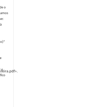
de o
itamos
ue:
 à
ao)"
e
r o
eira.pdf>.
fico