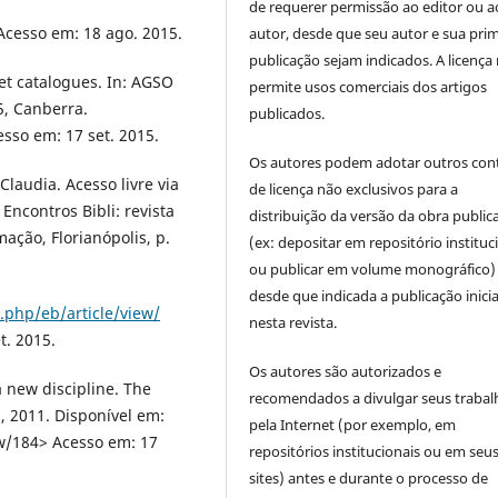
de requerer permissão ao editor ou a
 Acesso em: 18 ago. 2015.
autor, desde que seu autor e sua prim
publicação sejam indicados. A licença
et catalogues. In: AGSO
permite usos comerciais dos artigos
, Canberra.
publicados.
esso em: 17 set. 2015.
Os autores podem adotar outros con
audia. Acesso livre via
de licença não exclusivos para a
. Encontros Bibli: revista
distribuição da versão da obra public
ação, Florianópolis, p.
(ex: depositar em repositório instituc
ou publicar em volume monográfico)
desde que indicada a publicação inicia
x.php/eb/article/view/
nesta revista.
. 2015.
Os autores são autorizados e
a new discipline. The
recomendados a divulgar seus trabal
 2, 2011. Disponível em:
pela Internet (por exemplo, em
ew/184> Acesso em: 17
repositórios institucionais ou em seu
sites) antes e durante o processo de