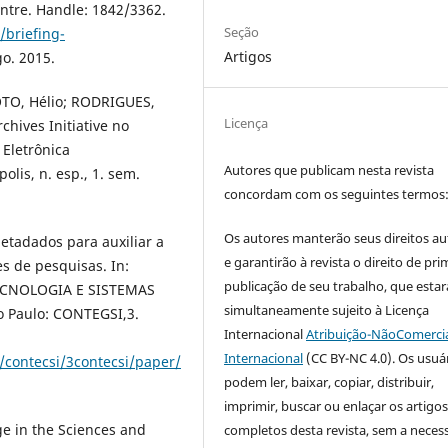
entre. Handle: 1842/3362.
Seção
/briefing-
Artigos
go. 2015.
OTO, Hélio; RODRIGUES,
Licença
chives Initiative no
 Eletrônica
Autores que publicam nesta revista
olis, n. esp., 1. sem.
concordam com os seguintes termos
Os autores manterão seus direitos au
etadados para auxiliar a
e garantirão à revista o direito de pri
s de pesquisas. In:
publicação de seu trabalho, que estar
CNOLOGIA E SISTEMAS
simultaneamente sujeito à Licença
o Paulo: CONTEGSI,3.
Internacional
Atribuição-NãoComercia
Internacional
(CC BY-NC 4.0). Os usuá
/contecsi/3contecsi/paper/
podem ler, baixar, copiar, distribuir,
imprimir, buscar ou enlaçar os artigo
e in the Sciences and
completos desta revista, sem a neces