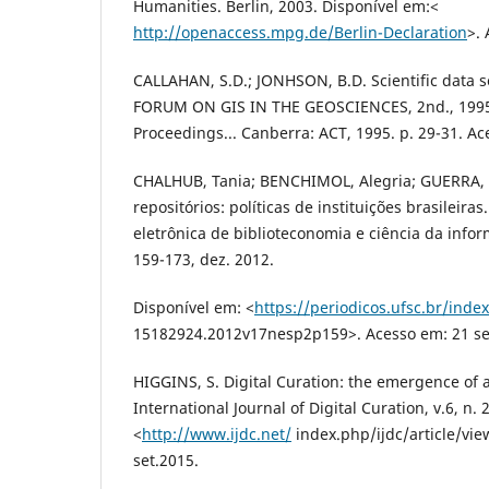
Humanities. Berlin, 2003. Disponível em:<
http://openaccess.mpg.de/Berlin-Declaration
>.
CALLAHAN, S.D.; JONHSON, B.D. Scientific data s
FORUM ON GIS IN THE GEOSCIENCES, 2nd., 1995
Proceedings... Canberra: ACT, 1995. p. 29-31. Ac
CHALHUB, Tania; BENCHIMOL, Alegria; GUERRA, Cl
repositórios: políticas de instituições brasileiras
eletrônica de biblioteconomia e ciência da inform
159-173, dez. 2012.
Disponível em: <
https://periodicos.ufsc.br/inde
15182924.2012v17nesp2p159>. Acesso em: 21 set
HIGGINS, S. Digital Curation: the emergence of 
International Journal of Digital Curation, v.6, n.
<
http://www.ijdc.net/
index.php/ijdc/article/vi
set.2015.