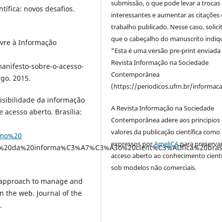
submissão, o que pode levar a trocas
tífica: novos desafios.
interessantes e aumentar as citações 
trabalho publicado. Nesse caso, solic
que o cabeçalho do manuscrito indiq
Livre à Informação
"Esta é uma versão pre-print enviada
Revista Informação na Sociedade
anifesto-sobre-o-acesso-
Contemporânea
ago. 2015.
(https://periodicos.ufrn.br/informac
 visibilidade da informação
A Revista Informação na Sociedade
de acesso aberto. Brasília:
Contemporânea adere aos principios 
valores da publicação científica como
Como%20
expressos por
AmeliCA
para preserva
e%20da%20informa%C3%A7%C3%A3o%20cient%C3%ADfica%20brasil
acceso aberto ao conhecimento cientí
sob modelos não comerciais.
 approach to manage and
n the web. Journal of the
.