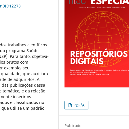
1n0ID12278
os trabalhos científicos
e do programa Saúde
SP). Para tanto, objetiva-
dos brutos com
or exemplo, seu
 qualidade, que auxiliará
ade de adquiri-los. A
a das publicações dessa
e temático, e da relação
mente inserir os
ados e classificados no
PDF/A
s que utilize um padrão
Publicado