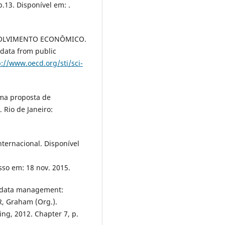
.13. Disponível em: .
VOLVIMENTO ECONÔMICO.
 data from public
p://www.oecd.org/sti/sci-
uma proposta de
 Rio de Janeiro:
nternacional. Disponível
sso em: 18 nov. 2015.
h data management:
R, Graham (Org.).
ng, 2012. Chapter 7, p.