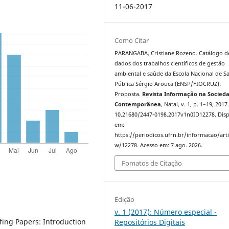
11-06-2017
Como Citar
PARANGABA, Cristiane Rozeno. Catálogo d
dados dos trabalhos científicos de gestão
ambiental e saúde da Escola Nacional de S
Pública Sérgio Arouca (ENSP/FIOCRUZ):
Proposta.
Revista Informação na Socied
Contemporânea
, Natal, v. 1, p. 1–19, 2017
10.21680/2447-0198.2017v1n0ID12278. Disp
em:
https://periodicos.ufrn.br/informacao/arti
w/12278. Acesso em: 7 ago. 2026.
Fomatos de Citação
Edição
v. 1 (2017): Número especial -
fing Papers: Introduction
Repositórios Digitais