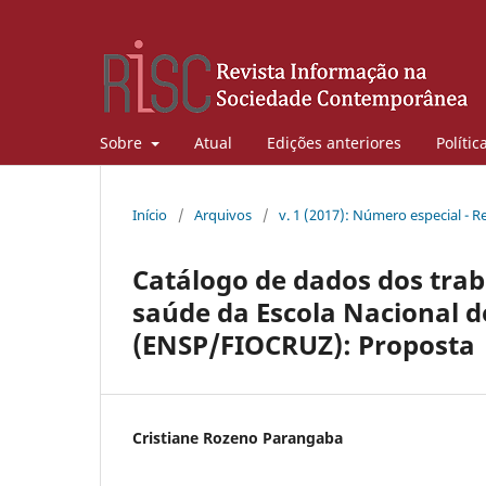
Sobre
Atual
Edições anteriores
Polític
Início
/
Arquivos
/
v. 1 (2017): Número especial - Re
Catálogo de dados dos trab
saúde da Escola Nacional d
(ENSP/FIOCRUZ): Proposta
Cristiane Rozeno Parangaba