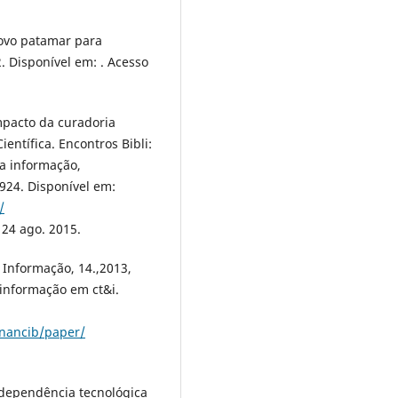
 novo patamar para
. Disponível em: . Acesso
mpacto da curadoria
entífica. Encontros Bibli:
da informação,
2924. Disponível em:
/
24 ago. 2015.
Informação, 14.,2013,
 informação em ct&i.
enancib/paper/
dependência tecnológica