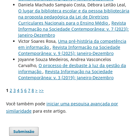
Daniela Machado Sampaio Costa, Débora Leitão Leal,
O lugar da biblioteca escolar e da pessoa bibliotecária
na proposta pedagógica da Lei de Diretrizes
Curriculares Nacionais para o Ensino Médio
,
Revista
Informação na Sociedade Contemporânea: v. 7 (2023):
Janeiro-Dezembro
Victor Soares Rosa,
Uma pré-história da competência
em informação
,
Revista Informação na Sociedade
Contemporânea: v. 9 (2025): Janeiro-Dezembro
Joyanne Souza Medeiros, Andrea Vasconcelos
Carvalho,
O processo de desbaste à luz da gestão da
informação
,
Revista Informação na Sociedade
Contemporânea: v. 3 (2019): Janeiro-Dezembro
1
2
3
4
5
6
7
8
>
>>
Você também pode
iniciar uma pesquisa avançada por
similaridade
para este artigo.
Submissão