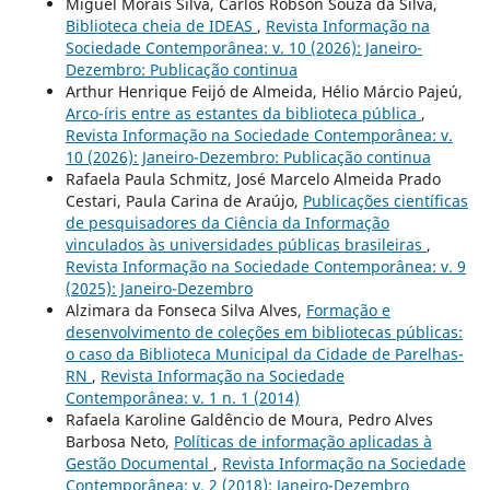
Miguel Morais Silva, Carlos Robson Souza da Silva,
Biblioteca cheia de IDEAS
,
Revista Informação na
Sociedade Contemporânea: v. 10 (2026): Janeiro-
Dezembro: Publicação continua
Arthur Henrique Feijó de Almeida, Hélio Márcio Pajeú,
Arco-íris entre as estantes da biblioteca pública
,
Revista Informação na Sociedade Contemporânea: v.
10 (2026): Janeiro-Dezembro: Publicação continua
Rafaela Paula Schmitz, José Marcelo Almeida Prado
Cestari, Paula Carina de Araújo,
Publicações científicas
de pesquisadores da Ciência da Informação
vinculados às universidades públicas brasileiras
,
Revista Informação na Sociedade Contemporânea: v. 9
(2025): Janeiro-Dezembro
Alzimara da Fonseca Silva Alves,
Formação e
desenvolvimento de coleções em bibliotecas públicas:
o caso da Biblioteca Municipal da Cidade de Parelhas-
RN
,
Revista Informação na Sociedade
Contemporânea: v. 1 n. 1 (2014)
Rafaela Karoline Galdêncio de Moura, Pedro Alves
Barbosa Neto,
Políticas de informação aplicadas à
Gestão Documental
,
Revista Informação na Sociedade
Contemporânea: v. 2 (2018): Janeiro-Dezembro