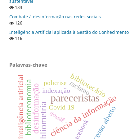
sustentável
133
Combate à desinformação nas redes sociais
126
Inteligência Artificial aplicada à Gestão do Conhecimento
116
Palavras-chave
bibliotecário
inteligência artificial
biblioteconomia
racismo
policrise
desinformação
indexação
pareceristas
ciência da informação
bibliometria
Covid-19
acesso aberto
dossiê
Facebook