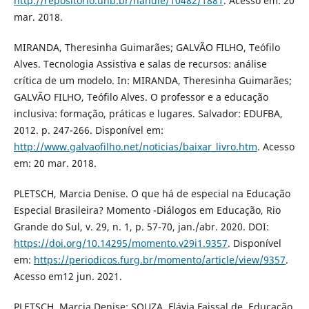
http://repositorio.unb.br/handle/10482/1881
. Acesso em: 20
mar. 2018.
MIRANDA, Theresinha Guimarães; GALVÃO FILHO, Teófilo
Alves. Tecnologia Assistiva e salas de recursos: análise
crítica de um modelo. In: MIRANDA, Theresinha Guimarães;
GALVÃO FILHO, Teófilo Alves. O professor e a educação
inclusiva: formação, práticas e lugares. Salvador: EDUFBA,
2012. p. 247-266. Disponível em:
http://www.galvaofilho.net/noticias/baixar_livro.htm
. Acesso
em: 20 mar. 2018.
PLETSCH, Marcia Denise. O que há de especial na Educação
Especial Brasileira? Momento -Diálogos em Educação, Rio
Grande do Sul, v. 29, n. 1, p. 57-70, jan./abr. 2020. DOI:
https://doi.org/10.14295/momento.v29i1.9357
. Disponível
em:
https://periodicos.furg.br/momento/article/view/9357
.
Acesso em12 jun. 2021.
PLETSCH, Marcia Denise; SOUZA, Flávia Faissal de. Educação