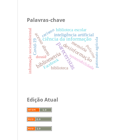
Palavras-chave
racismo
biblioteca escolar
informação socioambiental
acesso aberto
inteligência artificial
ciência da informação
patronato agrícola
Covid-19
memória
pareceristas
desinformação
policrise
bibliometria
sustentabilidade
dossiê
Facebook
biblioteca
Edição Atual