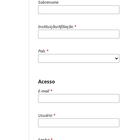
Sobrenome
Instituição/Afiliação
*
País
*
Acesso
E-mail
*
Usuário
*
Senha
*