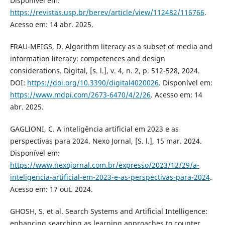
Disponível em:
https://revistas.usp.br/berev/article/view/112482/116766
.
Acesso em: 14 abr. 2025.
FRAU-MEIGS, D. Algorithm literacy as a subset of media and
information literacy: competences and design
considerations. Digital, [s. l.], v. 4, n. 2, p. 512-528, 2024.
DOI:
https://doi.org/10.3390/digital4020026
. Disponível em:
https://www.mdpi.com/2673-6470/4/2/26
. Acesso em: 14
abr. 2025.
GAGLIONI, C. A inteligência artificial em 2023 e as
perspectivas para 2024. Nexo Jornal, [S. l.], 15 mar. 2024.
Disponível em:
https://www.nexojornal.com.br/expresso/2023/12/29/a-
inteligencia-artificial-em-2023-e-as-perspectivas-para-2024
.
Acesso em: 17 out. 2024.
GHOSH, S. et al. Search Systems and Artificial Intelligence:
enhancing searching as learning approaches to counter