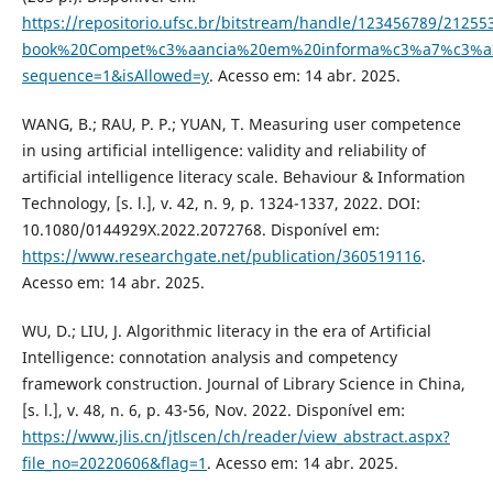
https://repositorio.ufsc.br/bitstream/handle/123456789/21255
book%20Compet%c3%aancia%20em%20informa%c3%a7%c3%a3
sequence=1&isAllowed=y
. Acesso em: 14 abr. 2025.
WANG, B.; RAU, P. P.; YUAN, T. Measuring user competence
in using artificial intelligence: validity and reliability of
artificial intelligence literacy scale. Behaviour & Information
Technology, [s. l.], v. 42, n. 9, p. 1324-1337, 2022. DOI:
10.1080/0144929X.2022.2072768. Disponível em:
https://www.researchgate.net/publication/360519116
.
Acesso em: 14 abr. 2025.
WU, D.; LIU, J. Algorithmic literacy in the era of Artificial
Intelligence: connotation analysis and competency
framework construction. Journal of Library Science in China,
[s. l.], v. 48, n. 6, p. 43-56, Nov. 2022. Disponível em:
https://www.jlis.cn/jtlscen/ch/reader/view_abstract.aspx?
file_no=20220606&flag=1
. Acesso em: 14 abr. 2025.