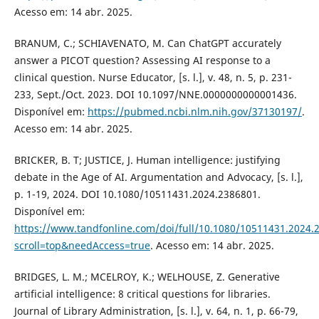
Acesso em: 14 abr. 2025.
BRANUM, C.; SCHIAVENATO, M. Can ChatGPT accurately
answer a PICOT question? Assessing AI response to a
clinical question. Nurse Educator, [s. l.], v. 48, n. 5, p. 231-
233, Sept./Oct. 2023. DOI 10.1097/NNE.0000000000001436.
Disponível em:
https://pubmed.ncbi.nlm.nih.gov/37130197/
.
Acesso em: 14 abr. 2025.
BRICKER, B. T; JUSTICE, J. Human intelligence: justifying
debate in the Age of AI. Argumentation and Advocacy, [s. l.],
p. 1-19, 2024. DOI 10.1080/10511431.2024.2386801.
Disponível em:
https://www.tandfonline.com/doi/full/10.1080/10511431.2024.
scroll=top&needAccess=true
. Acesso em: 14 abr. 2025.
BRIDGES, L. M.; MCELROY, K.; WELHOUSE, Z. Generative
artificial intelligence: 8 critical questions for libraries.
Journal of Library Administration, [s. l.], v. 64, n. 1, p. 66-79,