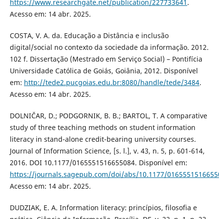
https://www.researchgate.net/publication/227733641
.
Acesso em: 14 abr. 2025.
COSTA, V. A. da. Educação a Distância e inclusão
digital/social no contexto da sociedade da informação. 2012.
102 f. Dissertação (Mestrado em Serviço Social) – Pontifícia
Universidade Católica de Goiás, Goiânia, 2012. Disponível
em:
http://tede2.pucgoias.edu.br:8080/handle/tede/3484
.
Acesso em: 14 abr. 2025.
DOLNIČAR, D.; PODGORNIK, B. B.; BARTOL, T. A comparative
study of three teaching methods on student information
literacy in stand-alone credit-bearing university courses.
Journal of Information Science, [s. l.], v. 43, n. 5, p. 601-614,
2016. DOI 10.1177/0165551516655084. Disponível em:
https://journals.sagepub.com/doi/abs/10.1177/0165551516655
Acesso em: 14 abr. 2025.
DUDZIAK, E. A. Information literacy: princípios, filosofia e