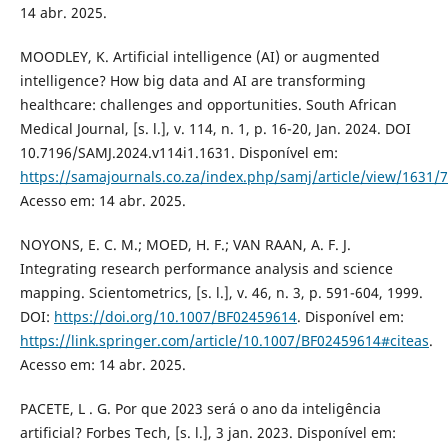
14 abr. 2025.
MOODLEY, K. Artificial intelligence (AI) or augmented
intelligence? How big data and AI are transforming
healthcare: challenges and opportunities. South African
Medical Journal, [s. l.], v. 114, n. 1, p. 16-20, Jan. 2024. DOI
10.7196/SAMJ.2024.v114i1.1631. Disponível em:
https://samajournals.co.za/index.php/samj/article/view/1631/
Acesso em: 14 abr. 2025.
NOYONS, E. C. M.; MOED, H. F.; VAN RAAN, A. F. J.
Integrating research performance analysis and science
mapping. Scientometrics, [s. l.], v. 46, n. 3, p. 591-604, 1999.
DOI:
https://doi.org/10.1007/BF02459614
. Disponível em:
https://link.springer.com/article/10.1007/BF02459614#citeas
.
Acesso em: 14 abr. 2025.
PACETE, L . G. Por que 2023 será o ano da inteligência
artificial? Forbes Tech, [s. l.], 3 jan. 2023. Disponível em: