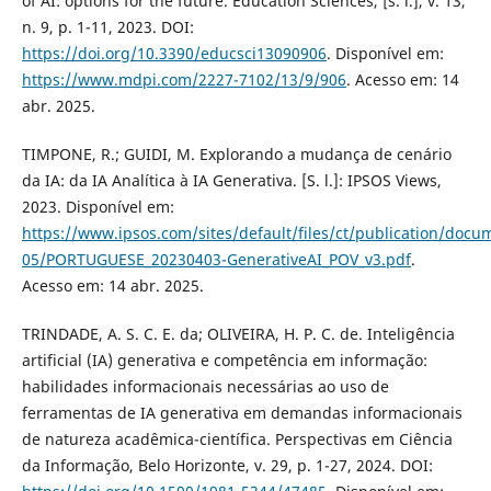
of AI: options for the future. Education Sciences, [s. l.], v. 13,
n. 9, p. 1-11, 2023. DOI:
https://doi.org/10.3390/educsci13090906
. Disponível em:
https://www.mdpi.com/2227-7102/13/9/906
. Acesso em: 14
abr. 2025.
TIMPONE, R.; GUIDI, M. Explorando a mudança de cenário
da IA: da IA Analítica à IA Generativa. [S. l.]: IPSOS Views,
2023. Disponível em:
https://www.ipsos.com/sites/default/files/ct/publication/docu
05/PORTUGUESE_20230403-GenerativeAI_POV_v3.pdf
.
Acesso em: 14 abr. 2025.
TRINDADE, A. S. C. E. da; OLIVEIRA, H. P. C. de. Inteligência
artificial (IA) generativa e competência em informação:
habilidades informacionais necessárias ao uso de
ferramentas de IA generativa em demandas informacionais
de natureza acadêmica-científica. Perspectivas em Ciência
da Informação, Belo Horizonte, v. 29, p. 1-27, 2024. DOI: