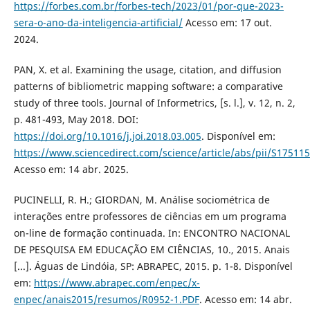
https://forbes.com.br/forbes-tech/2023/01/por-que-2023-
sera-o-ano-da-inteligencia-artificial/
Acesso em: 17 out.
2024.
PAN, X. et al. Examining the usage, citation, and diffusion
patterns of bibliometric mapping software: a comparative
study of three tools. Journal of Informetrics, [s. l.], v. 12, n. 2,
p. 481-493, May 2018. DOI:
https://doi.org/10.1016/j.joi.2018.03.005
. Disponível em:
https://www.sciencedirect.com/science/article/abs/pii/S1751
Acesso em: 14 abr. 2025.
PUCINELLI, R. H.; GIORDAN, M. Análise sociométrica de
interações entre professores de ciências em um programa
on-line de formação continuada. In: ENCONTRO NACIONAL
DE PESQUISA EM EDUCAÇÃO EM CIÊNCIAS, 10., 2015. Anais
[...]. Águas de Lindóia, SP: ABRAPEC, 2015. p. 1-8. Disponível
em:
https://www.abrapec.com/enpec/x-
enpec/anais2015/resumos/R0952-1.PDF
. Acesso em: 14 abr.