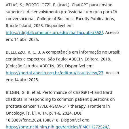
ATLAS, S.; BORTOLOZZI, F. (trad.). ChatGPT para ensino
superior e desenvolvimento profissional: um guia para IA
conversacional. College of Business Faculty Publications,
Rhode Island, 2023. Disponível em:
https://digitalcommons.uri.edu/cba_facpubs/558/
. Acesso
em: 14 abr. 2025.
BELLUZZO, R. C. B. A competência em informação no Brasil:
cenários e espectros. São Paulo: ABECIN Editora, 2018.
(Coleção Estudos ABECIN, 05). Disponível em:
https://portal.abecin.org.br/editora/issue/view/23
. Acesso
em: 14 abr. 2025.
BILGIN, G. B. et al. Performance of ChatGPT-4 and Bard
chatbots in responding to common patient questions on
prostate cancer 177Lu-PSMA-617 therapy. Frontiers in
Oncology, [s. l.], v. 14, p. 1-6, 2024. DOI
10.3389/fonc.2024.1386718. Disponível em:
https://pmc.ncbi.nlm.nih.gov/articles/PMC11272524/
.