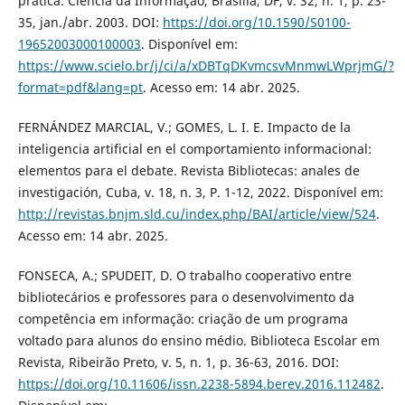
prática. Ciência da Informação, Brasília, DF, v. 32, n. 1, p. 23-
35, jan./abr. 2003. DOI:
https://doi.org/10.1590/S0100-
19652003000100003
. Disponível em:
https://www.scielo.br/j/ci/a/xDBTqDKvmcsvMnmwLWprjmG/?
format=pdf&lang=pt
. Acesso em: 14 abr. 2025.
FERNÁNDEZ MARCIAL, V.; GOMES, L. I. E. Impacto de la
inteligencia artificial en el comportamiento informacional:
elementos para el debate. Revista Bibliotecas: anales de
investigación, Cuba, v. 18, n. 3, P. 1-12, 2022. Disponível em:
http://revistas.bnjm.sld.cu/index.php/BAI/article/view/524
.
Acesso em: 14 abr. 2025.
FONSECA, A.; SPUDEIT, D. O trabalho cooperativo entre
bibliotecários e professores para o desenvolvimento da
competência em informação: criação de um programa
voltado para alunos do ensino médio. Biblioteca Escolar em
Revista, Ribeirão Preto, v. 5, n. 1, p. 36-63, 2016. DOI:
https://doi.org/10.11606/issn.2238-5894.berev.2016.112482
.