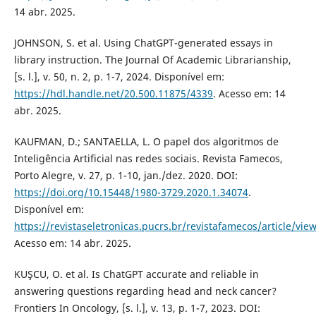
14 abr. 2025.
JOHNSON, S. et al. Using ChatGPT-generated essays in
library instruction. The Journal Of Academic Librarianship,
[s. l.], v. 50, n. 2, p. 1-7, 2024. Disponível em:
https://hdl.handle.net/20.500.11875/4339
. Acesso em: 14
abr. 2025.
KAUFMAN, D.; SANTAELLA, L. O papel dos algoritmos de
Inteligência Artificial nas redes sociais. Revista Famecos,
Porto Alegre, v. 27, p. 1-10, jan./dez. 2020. DOI:
https://doi.org/10.15448/1980-3729.2020.1.34074
.
Disponível em:
https://revistaseletronicas.pucrs.br/revistafamecos/article/vi
Acesso em: 14 abr. 2025.
KUŞCU, O. et al. Is ChatGPT accurate and reliable in
answering questions regarding head and neck cancer?
Frontiers In Oncology, [s. l.], v. 13, p. 1-7, 2023. DOI: