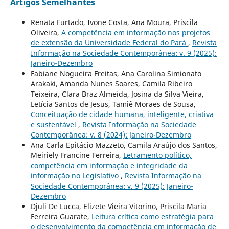
Artigos Semelhantes
Renata Furtado, Ivone Costa, Ana Moura, Priscila
Oliveira,
A competência em informação nos projetos
de extensão da Universidade Federal do Pará
,
Revista
Informação na Sociedade Contemporânea: v. 9 (2025):
Janeiro-Dezembro
Fabiane Nogueira Freitas, Ana Carolina Simionato
Arakaki, Amanda Nunes Soares, Camila Ribeiro
Teixeira, Clara Braz Almeida, Josina da Silva Vieira,
Letícia Santos de Jesus, Tamiê Moraes de Sousa,
Conceituação de cidade humana, inteligente, criativa
e sustentável
,
Revista Informação na Sociedade
Contemporânea: v. 8 (2024): Janeiro-Dezembro
Ana Carla Epitácio Mazzeto, Camila Araújo dos Santos,
Meiriely Francine Ferreira,
Letramento político,
competência em informação e integridade da
informação no Legislativo
,
Revista Informação na
Sociedade Contemporânea: v. 9 (2025): Janeiro-
Dezembro
Djuli De Lucca, Elizete Vieira Vitorino, Priscila Maria
Ferreira Guarate,
Leitura crítica como estratégia para
o desenvolvimento da competência em informação de