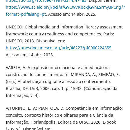
https://doi.org/10.1590/1981-5344/47485
. Disponível em:
https://www.scielo.br/j/pci/a/GVCW7KbcRjGVhLSrmy3PCng/?
format=pdf&lang=pt
. Acesso em: 14 abr. 2025.
UNESCO. Global media and information literacy assessment
framework: country readiness and competencies. Paris:
UNESCO, 2013. Disponível em:
https://unesdoc.unesco.org/ark:/48223/pf0000224655
.
Acesso em: 14 abr. 2025.
VARELA, A. A explosão informacional e a mediação na
construção do conhecimento. In: MIRANDA, A.; SIMEÃO, E.
(org.) Alfabetização digital e acesso ao conhecimento.
Brasília, DF: UnB, 2006. cap. 1, p. 15-32. (Comunicação da
Informação, v. 4).
VITORINO, E. V.; PIANTOLA, D. Competência em informação:
conceito, contexto histórico e olhares para a Ciência da
Informação. Florianópolis: Editora da UFSC, 2020. E-book
(205 p.). Disponível em: