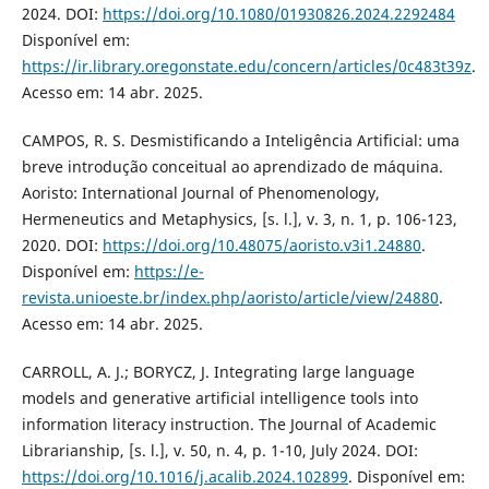
2024. DOI:
https://doi.org/10.1080/01930826.2024.2292484
Disponível em:
https://ir.library.oregonstate.edu/concern/articles/0c483t39z
.
Acesso em: 14 abr. 2025.
CAMPOS, R. S. Desmistificando a Inteligência Artificial: uma
breve introdução conceitual ao aprendizado de máquina.
Aoristo: International Journal of Phenomenology,
Hermeneutics and Metaphysics, [s. l.], v. 3, n. 1, p. 106-123,
2020. DOI:
https://doi.org/10.48075/aoristo.v3i1.24880
.
Disponível em:
https://e-
revista.unioeste.br/index.php/aoristo/article/view/24880
.
Acesso em: 14 abr. 2025.
CARROLL, A. J.; BORYCZ, J. Integrating large language
models and generative artificial intelligence tools into
information literacy instruction. The Journal of Academic
Librarianship, [s. l.], v. 50, n. 4, p. 1-10, July 2024. DOI:
https://doi.org/10.1016/j.acalib.2024.102899
. Disponível em: