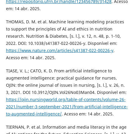
https://repositorio.ufrn.br/handle/123456789/31428
. Acesso
em: 14 abr. 2025.
THOMAS, D. M. et al. Machine learning modeling practices
to support the principles of AI and ethics in nutrition
research. Nutrition & Diabetes, [s. l.], v. 12, n. 48, p. 1-10,
2022. DOI: 10.1038/s41387-022-00226-y. Disponível em:
https://www.nature.com/articles/s41387-022-00226-y
.
Acesso em: 14 abr. 2025.
TIASE, V. L.; CATO, K. D. From artificial intelligence to
augmented intelligence: practical guidance for nurses.
OJIN: the online journal of issues in nursing, [s. l.], v. 26, n.
3, 2021. DOI 10.3912/OJIN.Vol26No03Man04. Disponível em:
https://ojin.nursingworld.org/table-of-contents/volume-26-
2021/number-3-september-2021/from-artificial-intelligence-
to-augmented-intelligence/
. Acesso em: 14 abr. 2025.
TIERNAN, P. et al. Information and media literacy in the age