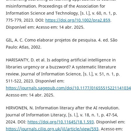
misinformation. Proceedings of the Association for
Information Science and Technology, [s. l.], v. 60, n. 1, p.
775-779, 2023. DOI:
https://doi.org/10.1002/pra2.859
.
Disponível em: Acesso em: 14 abr. 2025.
GIL, A. C. Como elaborar projetos de pesquisa. 4. ed. São
Paulo: Atlas, 2002.
HARISANTY, D. et al. Is adopting artificial intelligence in
libraries urgency or a buzzword? A systematic literature
review. Journal of Information Science, [s. l.], v. 51, n. 1, p.
511-522, 2023. Disponível em:
https://journals.sagepub.com/doi/10.1177/01655515221141034
Acesso em: 14 abr. 2025.
HIRVONEN, N. Information literacy after the AI revolution.
Journal of Information Literacy, [s. l.], v. 18, n. 1, p. 47-54,
2024. DOI:
https://doi.org/10.11645/18.1.593
. Disponível em:
https://journals.cilip.org.uk/jil/article/view/593
. Acesso em: