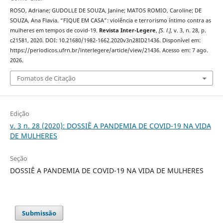
ROSO, Adriane; GUDOLLE DE SOUZA, Janine; MATOS ROMIO, Caroline; DE
SOUZA, Ana Flavia. “FIQUE EM CASA”: violência e terrorismo íntimo contra as
mulheres em tempos de covid-19.
Revista Inter-Legere
,
[S. l.]
, v. 3, n. 28, p.
c21581, 2020. DOI: 10.21680/1982-1662.2020v3n28ID21436. Disponível em:
https://periodicos.ufrn.br/interlegere/article/view/21436. Acesso em: 7 ago.
2026.
Fomatos de Citação
Edição
v. 3 n. 28 (2020): DOSSIÊ A PANDEMIA DE COVID-19 NA VIDA
DE MULHERES
Seção
DOSSIÊ A PANDEMIA DE COVID-19 NA VIDA DE MULHERES
Submissão