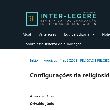
Atual
Anteriores
Equipe Editorial
Notí
Sobre este sistema de publicação
Início
/
Arquivos
/
n. 2 (2008): RELIGIÃO E RELIGI
Configurações da religiosi
Anaxsuel Silva
Orivaldo Júnior