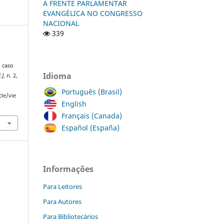
A FRENTE PARLAMENTAR
EVANGÉLICA NO CONGRESSO
NACIONAL
339
o caso
Idioma
l.]
, n. 2,
Português (Brasil)
cle/vie
English
Français (Canada)
Español (España)
Informações
Para Leitores
Para Autores
Para Bibliotecários