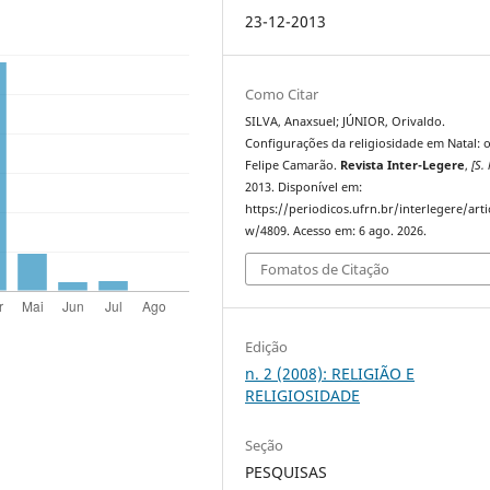
23-12-2013
Como Citar
SILVA, Anaxsuel; JÚNIOR, Orivaldo.
Configurações da religiosidade em Natal: 
Felipe Camarão.
Revista Inter-Legere
,
[S. 
2013. Disponível em:
https://periodicos.ufrn.br/interlegere/arti
w/4809. Acesso em: 6 ago. 2026.
Fomatos de Citação
Edição
n. 2 (2008): RELIGIÃO E
RELIGIOSIDADE
Seção
PESQUISAS