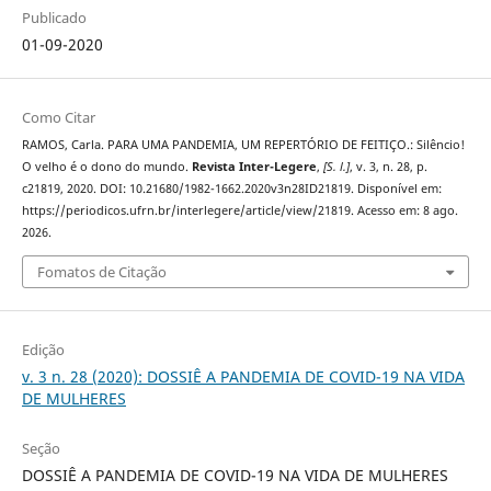
Publicado
01-09-2020
Como Citar
RAMOS, Carla. PARA UMA PANDEMIA, UM REPERTÓRIO DE FEITIÇO.: Silêncio!
O velho é o dono do mundo.
Revista Inter-Legere
,
[S. l.]
, v. 3, n. 28, p.
c21819, 2020. DOI: 10.21680/1982-1662.2020v3n28ID21819. Disponível em:
https://periodicos.ufrn.br/interlegere/article/view/21819. Acesso em: 8 ago.
2026.
Fomatos de Citação
Edição
v. 3 n. 28 (2020): DOSSIÊ A PANDEMIA DE COVID-19 NA VIDA
DE MULHERES
Seção
DOSSIÊ A PANDEMIA DE COVID-19 NA VIDA DE MULHERES