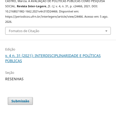
CASTRO, Márcia. A AVALIAÇÃO DE POLÍTICAS PÚBLICAS COMO PESQUISA
SOCIAL.
Revista Inter-Legere
,
[S. l.]
, v. 4, n. 31, p. c24466, 2021. DOI:
10.21680/1982-1662.2021v4n31ID24466. Disponível em:
https://periodicos.ufrn.br/interlegere/article/view/24466. Acesso em: 5 ago.
2026.
Fomatos de Citação
Edição
v. 4 n. 31 (2021): INTERDISCIPLINARIDADE E POLÍTICAS
PÚBLICAS
Seção
RESENHAS
Submissão