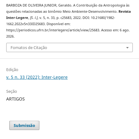
BARBOZA DE OLIVEIRA JUNIOR, Geraldo. A Contribuição da Antropologia às
questões relacionadas ao binômio Meio Ambiente-Desenvolvimento.
Revista
Inter-Legere
,
[S. l.]
, v. 5, n. 33, p. c25683, 2022. DOI: 10.21680/1982-
1662.2022v5n33ID25683. Disponível em:
https://periodicos.ufrn.br/interlegere/article/view/25683. Acesso em: 6 ago.
2026.
Fomatos de Citação
Edição
v. 5 n. 33 (2022): Inter-Legere
Seção
ARTIGOS
Submissão