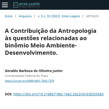
Início
/
Arquivos
/
v. 5 n. 33 (2022): Inter-Legere
/
ARTIGOS
A Contribuição da Antropologia
às questões relacionadas ao
binômio Meio Ambiente-
Desenvolvimento.
Geraldo Barboza de Oliveira Junior
Universidade Federal do Piauí
https://orcid.org/0000-0001-7643-7370
DOI:
https://doi.org/10.21680/1982-1662.2022v5n33ID25683