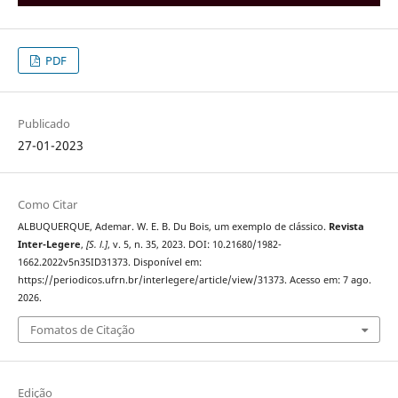
PDF
Publicado
27-01-2023
Como Citar
ALBUQUERQUE, Ademar. W. E. B. Du Bois, um exemplo de clássico.
Revista
Inter-Legere
,
[S. l.]
, v. 5, n. 35, 2023. DOI: 10.21680/1982-
1662.2022v5n35ID31373. Disponível em:
https://periodicos.ufrn.br/interlegere/article/view/31373. Acesso em: 7 ago.
2026.
Fomatos de Citação
Edição