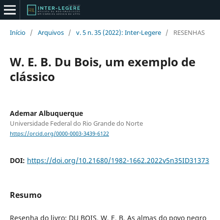
Início
/
Arquivos
/
v. 5 n. 35 (2022): Inter-Legere
/
RESENHAS
W. E. B. Du Bois, um exemplo de
clássico
Ademar Albuquerque
Universidade Federal do Rio Grande do Norte
https://orcid.org/0000-0003-3439-6122
DOI:
https://doi.org/10.21680/1982-1662.2022v5n35ID31373
Resumo
Resenha do livro: DU BOIS, W. E. B. As almas do povo negro