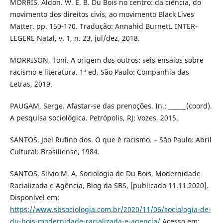
MORRIS, Aldon. W. E. B. Du Bois no centro: da ciência, do
movimento dos direitos civis, ao movimento Black Lives
Matter. pp. 150-170. Tradução: Annahid Burnett. INTER-
LEGERE Natal, v. 1, n. 23, jul/dez, 2018.
MORRISON, Toni. A origem dos outros: seis ensaios sobre
racismo e literatura. 1ª ed. São Paulo: Companhia das
Letras, 2019.
PAUGAM, Serge. Afastar-se das prenoções. In.: ______(coord).
A pesquisa sociológica. Petrópolis, RJ: Vozes, 2015.
SANTOS, Joel Rufino dos. O que é racismo. – São Paulo: Abril
Cultural: Brasiliense, 1984.
SANTOS, Silvio M. A. Sociologia de Du Bois, Modernidade
Racializada e Agência, Blog da SBS, [publicado 11.11.2020].
Disponível em:
https://www.sbsociologia.com.br/2020/11/06/sociologia-de-
du-bois-modernidade-racializada-e-agencia/
Acesso em: