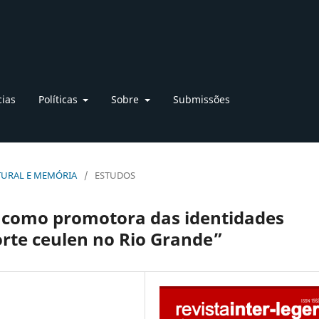
cias
Políticas
Sobre
Submissões
LTURAL E MEMÓRIA
/
ESTUDOS
t como promotora das identidades
orte ceulen no Rio Grande”