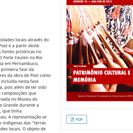
tidades locais através do
ost e a partir deste
 fontes pictóricas no
O Forte Ceulen no Rio
adia em Pernambuco,
 primeira fase da
res da obra de Post como
 incluída nesta fase
a, pois além de ter sido
te composições que
ervada no Museu do
io Grande durante a
, que tinha
sau. A representação se
PDF
 indígenas das “terras
des locais. O objeto de