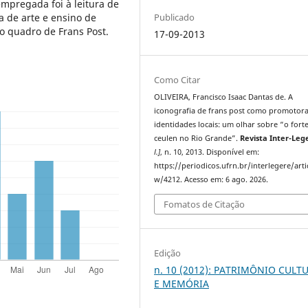
empregada foi à leitura de
ca de arte e ensino de
Publicado
o quadro de Frans Post.
17-09-2013
Como Citar
OLIVEIRA, Francisco Isaac Dantas de. A
iconografia de frans post como promotora
identidades locais: um olhar sobre “o fort
ceulen no Rio Grande”.
Revista Inter-Leg
l.]
, n. 10, 2013. Disponível em:
https://periodicos.ufrn.br/interlegere/arti
w/4212. Acesso em: 6 ago. 2026.
Fomatos de Citação
Edição
n. 10 (2012): PATRIMÔNIO CULT
E MEMÓRIA