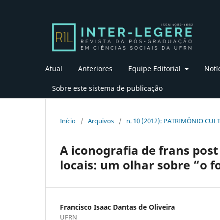
Atual
Anteriores
Equipe Editorial
Notí
Sobre este sistema de publicação
Início
/
Arquivos
/
n. 10 (2012): PATRIMÔNIO CU
A iconografia de frans pos
locais: um olhar sobre “o f
Francisco Isaac Dantas de Oliveira
UFRN