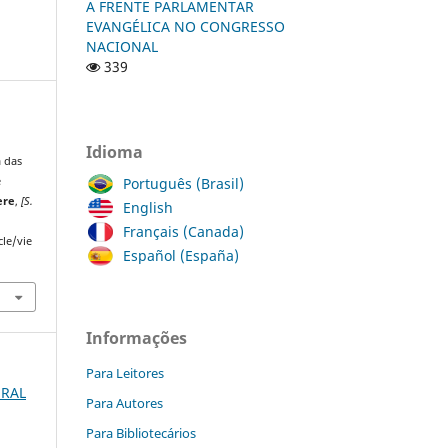
A FRENTE PARLAMENTAR
EVANGÉLICA NO CONGRESSO
NACIONAL
339
Idioma
 das
Português (Brasil)
e
ere
,
[S.
English
Français (Canada)
cle/vie
Español (España)
Informações
Para Leitores
URAL
Para Autores
Para Bibliotecários