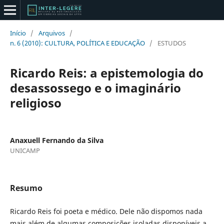
Início
/
Arquivos
/
n. 6 (2010): CULTURA, POLÍTICA E EDUCAÇÃO
/
ESTUDOS
Ricardo Reis: a epistemologia do
desassossego e o imaginário
religioso
Anaxuell Fernando da Silva
UNICAMP
Resumo
Ricardo Reis foi poeta e médico. Dele não dispomos nada
mais além de algumas composições isoladas disponíveis a