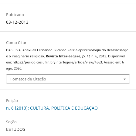
Publicado
03-12-2013
Como Citar
DA SILVA, Anaxuell Fernando. Ricardo Reis: a epistemologia do desassossego
e o imaginário religioso.
Revista Inter-Legere
,
[S. l.]
, n. 6, 2013. Disponível
em: https://periodicos.ufrn.br/interlegere/article/view/4563. Acesso em: 6
ago. 2026.
Fomatos de Citação
Edição
n. 6 (2010): CULTURA, POLÍTICA E EDUCAÇÃO
Seção
ESTUDOS