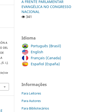
A FRENTE PARLAMENTAR
EVANGÉLICA NO CONGRESSO
NACIONAL
341
Idioma
IÓN A
Português (Brasil)
TO DEL
English
 DE
Français (Canada)
LA
e
,
[S. l.]
,
Español (España)
cle/vie
Informações
Para Leitores
Para Autores
Para Bibliotecários
 E