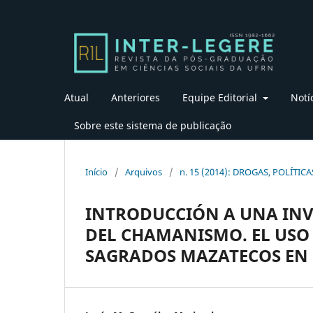
Atual
Anteriores
Equipe Editorial
Notí
Sobre este sistema de publicação
Início
/
Arquivos
/
n. 15 (2014): DROGAS, POLÍTIC
INTRODUCCIÓN A UNA INVE
DEL CHAMANISMO. EL US
SAGRADOS MAZATECOS EN 