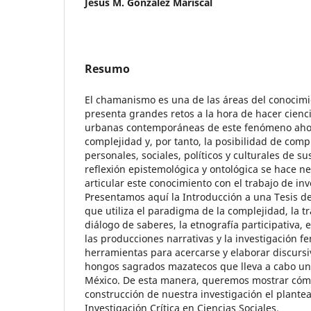
Jesús M. González Mariscal
Resumo
El chamanismo es una de las áreas del conocim
presenta grandes retos a la hora de hacer cienc
urbanas contemporáneas de este fenómeno ah
complejidad y, por tanto, la posibilidad de comp
personales, sociales, políticos y culturales de s
reflexión epistemológica y ontológica se hace n
articular este conocimiento con el trabajo de in
Presentamos aquí la Introducción a una Tesis d
que utiliza el paradigma de la complejidad, la tr
diálogo de saberes, la etnografía participativa, 
las producciones narrativas y la investigación fe
herramientas para acercarse y elaborar discursi
hongos sagrados mazatecos que lleva a cabo un
México. De esta manera, queremos mostrar cóm
construcción de nuestra investigación el plante
Investigación Crítica en Ciencias Sociales.