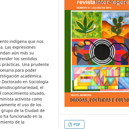
iento indígena que nos
ia. Las expresiones
ondan aún más su
render los sentidos
us prácticas. Una prudente
ecesaria para poder
vestigación académica.
e Doctorado en Sociología
ansdisciplinariedad, el
el conocimiento situado,
minista activista como
vamente el uso de los
 grupo de la Ciudad de
o ha funcionado en la
amiento de la
PDF