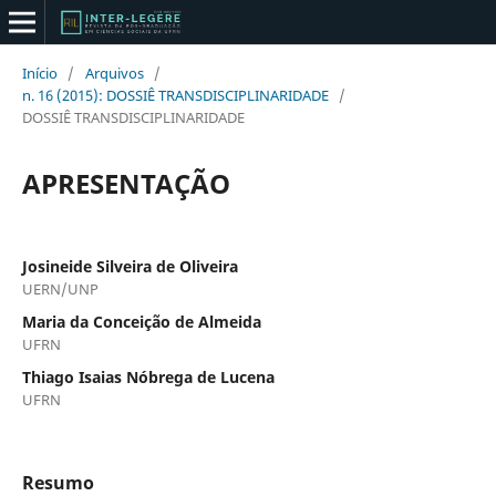
Início
/
Arquivos
/
n. 16 (2015): DOSSIÊ TRANSDISCIPLINARIDADE
/
DOSSIÊ TRANSDISCIPLINARIDADE
APRESENTAÇÃO
Josineide Silveira de Oliveira
UERN/UNP
Maria da Conceição de Almeida
UFRN
Thiago Isaias Nóbrega de Lucena
UFRN
Resumo