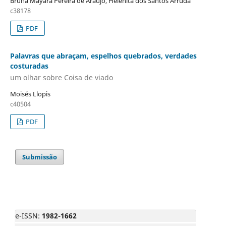
Bruna Mayara Pereira de Araújo, Helenita dos Santos Arruda
c38178
PDF
Palavras que abraçam, espelhos quebrados, verdades
costuradas
um olhar sobre Coisa de viado
Moisés Llopis
c40504
PDF
Submissão
e-ISSN:
1982-1662