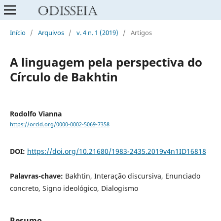
Início
/
Arquivos
/
v. 4 n. 1 (2019)
/
Artigos
A linguagem pela perspectiva do
Círculo de Bakhtin
Rodolfo Vianna
https://orcid.org/0000-0002-5069-7358
DOI:
https://doi.org/10.21680/1983-2435.2019v4n1ID16818
Palavras-chave:
Bakhtin, Interação discursiva, Enunciado
concreto, Signo ideológico, Dialogismo
Resumo