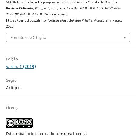
VIANNA, Rodolfo. A linguagem pela perspectiva do Círculo de Bakhtin.
Revista Odisseia
,
[S. l.]
, v. 4, n. 1, p. p. 19 – 33, 2019. DOI: 10.21680/1983-
2435.2019v4n1ID16818. Disponível em:
https://periodicos.ufrn.br/odisseia/article/view/16818. Acesso em: 7 ago.
2026.
Fomatos de Citação
Edição
v. 4 n. 1 (2019)
Seção
Artigos
Licença
Este trabalho foi licenciado com uma Licença