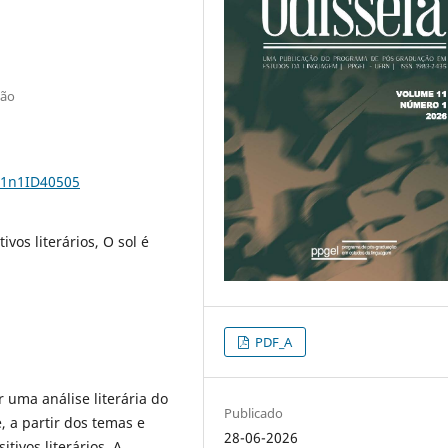
hão
11n1ID40505
ivos literários, O sol é
PDF_A
 uma análise literária do
Publicado
, a partir dos temas e
28-06-2026
tivos literários. A