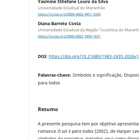
Yasmine Sthéfane Louro da Silva
Universidade Estadual do Maranhão
https://orcid.org/0000-0002-4951-3339
Diana Barreto Costa
Universidade Estadual da Região Tocantina do Maran
https://orcid.org/0000-0002-7499-1631
DOI:
https://doi.org/10.21680/1983-2435.2026v
Palavras-chave:
Símbolos e significação, Disposit
para todos
Resumo
A presente pesquisa tem por objetivo apresentar
romance
O sol é para todos
(2002), de Harper Lee
símbolos da narrativa, tratados aqui como disposi