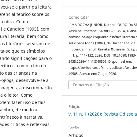
eu-se a partir da leitura
rencial teórico sobre os
Como Citar
r a obra. Como
LIMA ROCHA JÚNIOR, Nilton; LOURO DA SI
0) e Candido (1995), com
Yasmine Sthéfane; BARRETO COSTA, Diana
tura literária, bem como
coming-of-age enquanto estética literária
os literários serviram de
sol é para todos (2002), de Harper Lee: o f
inocência infantil.
Revista Odisseia
,
[S. l.]
, 
ta-se que os símbolos
n. 1, p. 111–132, 2026. DOI: 10.21680/1983-
ando significações para o
2435.2026v11n1ID40505. Disponível em:
ecíficos, como o fim da
https://periodicos.ufrn.br/odisseia/article
o das crianças na
40505. Acesso em: 7 ago. 2026.
-of-age
, desenvolve-se a
Fomatos de Citação
sonagens, a discriminação
a o leitor. Como
podem fazer uso de tais
Edição
 da obra, de modo a
v. 11 n. 1 (2026): Revista Odissei
trínseco à narrativa,
es críticas e reflexivas.
Seção
Artigos