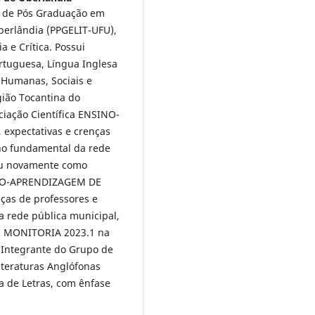
a de Pós Graduação em
berlândia (PPGELIT-UFU),
a e Crítica. Possui
rtuguesa, Língua Inglesa
s Humanas, Sociais e
gião Tocantina do
ciação Científica ENSINO-
expectativas e crenças
ino fundamental da rede
uou novamente como
NSINO-APRENDIZAGEM DE
ças de professores e
a rede pública municipal,
 de MONITORIA 2023.1 na
o. Integrante do Grupo de
iteraturas Anglófonas
 de Letras, com ênfase