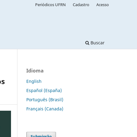
Periódicos UFRN
Cadastro
Acesso
Buscar
Idioma
os
English
Español (España)
Português (Brasil)
Français (Canada)
Submissão