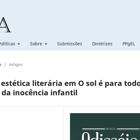
Políticas
Sobre
Submissões
Diretrizes
PPgEL
a
/
Artigos
stética literária em O sol é para tod
 da inocência infantil