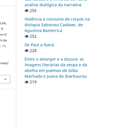
análise dialógica da narrativa
255
Violência e consumo de corpos na
LVA,
distopia Saboroso Cadáver, de
. O
Agustina Bazterrica
 em O
252
im da
De Paul a Naná
v. 11,
228
Entre o amargor e a doçura: as
/view/
imagens literárias da vespa e da
abelha em poemas de Gilka
Machado e Juana de Ibarbourou
219
a