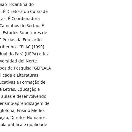
gião Tocantina do
 É Diretora do Curso de
uras. É Coordenadora
Caminhos do Sertão. É
e Estudos Superiores de
Ciências da Educação
ribenho - IPLAC (1999)
dual do Pará (UEPA) e fez
versidad del Norte
pos de Pesquisa: GEPLALA
icada e Literaturas
ucativas e Formação de
e Letras, Educação e
o aulas e desenvolvendo
, ensino-aprendizagem de
glófona, Ensino Médio,
ação, Direitos Humanos,
cola pública e qualidade