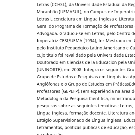
Letras (CCHSL), da Universidade Estadual da Re
Maranhão (UEMASUL), no Campus de Imperatriz.
Letras Licenciatura em Língua Inglesa e Literat
Geral do Programa de Formação de Professores 
Advogada. Graduou-se em Letras, pelo Centro d
Imperatriz CESI/UEMA (1994), fez Mestrado em 
pelo Instituto Pedagógico Latino Americano e Ca
cujo título foi revalidado pela Universidade Esta
Doutorado em Ciencias de la Educacion pela Uni
(UNINORTE), em 2008. Integra os seguintes Gru
Grupo de Estudos e Pesquisas em Linguística Apl
Anglófonas e o Grupo de Estudos em PráticasEd
Professores (GEPEFP).Tem experiência na área d
Metodologia da Pesquisa Científica, ministrand
pesquisas sobre as seguintes temáticas: Letras
Língua Inglesa, formação docente, Literatura an
Estágio Supervisionado de Língua inglesa, Educ
Letramentos, políticas públicas de educação, es
na educação.