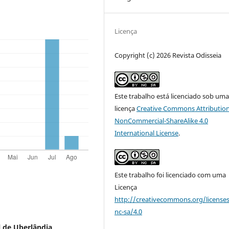
Licença
Copyright (c) 2026 Revista Odisseia
Este trabalho está licenciado sob um
licença
Creative Commons Attribution
NonCommercial-ShareAlike 4.0
International License
.
Este trabalho foi licenciado com uma
Licença
http://creativecommons.org/license
nc-sa/4.0
l de Uberlândia