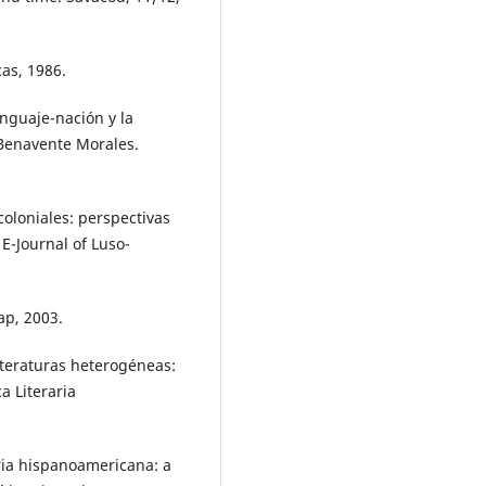
as, 1986.
guaje-nación y la
 Benavente Morales.
coloniales: perspectivas
 E-Journal of Luso-
ap, 2003.
iteraturas heterogéneas:
a Literaria
ria hispanoamericana: a