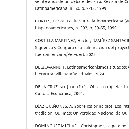
veinte años de un debate decisivo. Revista de Crí
Latinoamericana, n. 50, p. 9-12, 1999.
CORTÉS, Carlos. La literatura latinoamericana (y
hispanoamericanos, n. 592, p. 59-65, 1999.
COSTILLA MARTÍNEZ, Héctor; RAMÍREZ SANTACRUZ
Sigüenza y Góngora o la culminación del proyecto
Iberoamericana/Vervuert, 2025.
DEGIOVANNI, F. Latinoamericanismos situados: 
literatura. Villa María: Eduvim, 2024.
DE LA CRUZ, sor Juana Inés. Obras completas to
Cultura Económica, 2004.
DÍAZ QUIÑONES, A. Sobre los principios. Los inte
tradición. Quilmes: Universidad Nacional de Quil
DOMÍNGUEZ MICHAEL, Christopher. La patología 