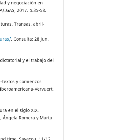
tidad y negociación en
A/IGAS, 2017. p.35-58.
uras. Transas, abril-
turas/
. Consulta: 28 jun.
dictatorial y el trabajo del
e-textos y comienzos
: Iberoamericana-Vervuert,
ra en el siglo XIX.
z, Ángela Romera y Marta
d time. Savacou, 11/12,