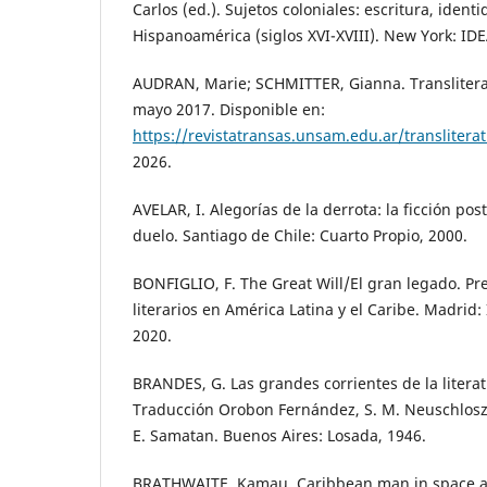
Carlos (ed.). Sujetos coloniales: escritura, iden
Hispanoamérica (siglos XVI-XVIII). New York: IDE
AUDRAN, Marie; SCHMITTER, Gianna. Transliterat
mayo 2017. Disponible en:
https://revistatransas.unsam.edu.ar/translitera
2026.
AVELAR, I. Alegorías de la derrota: la ficción post
duelo. Santiago de Chile: Cuarto Propio, 2000.
BONFIGLIO, F. The Great Will/El gran legado. Pr
literarios en América Latina y el Caribe. Madrid
2020.
BRANDES, G. Las grandes corrientes de la literatu
Traducción Orobon Fernández, S. M. Neuschlos
E. Samatan. Buenos Aires: Losada, 1946.
BRATHWAITE, Kamau. Caribbean man in space an