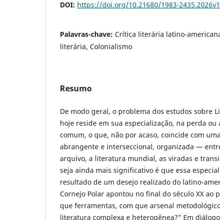
DOI:
https://doi.org/10.21680/1983-2435.2026v
Palavras-chave:
Crítica literária latino-american
literária, Colonialismo
Resumo
De modo geral, o problema dos estudos sobre L
hoje reside em sua especialização, na perda ou
comum, o que, não por acaso, coincide com uma 
abrangente e interseccional, organizada — entr
arquivo, a literatura mundial, as viradas e trans
seja ainda mais significativo é que essa especia
resultado de um desejo realizado do latino-ame
Cornejo Polar apontou no final do século XX ao
que ferramentas, com que arsenal metodológic
literatura complexa e heterogênea?” Em diálogo