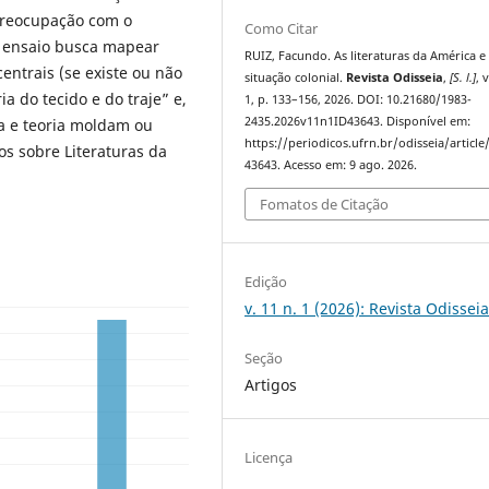
preocupação com o
Como Citar
te ensaio busca mapear
RUIZ, Facundo. As literaturas da América e
entrais (se existe ou não
situação colonial.
Revista Odisseia
,
[S. l.]
, 
ia do tecido e do traje” e,
1, p. 133–156, 2026. DOI: 10.21680/1983-
2435.2026v11n1ID43643. Disponível em:
a e teoria moldam ou
https://periodicos.ufrn.br/odisseia/article
os sobre Literaturas da
43643. Acesso em: 9 ago. 2026.
Fomatos de Citação
Edição
v. 11 n. 1 (2026): Revista Odissei
Seção
Artigos
Licença