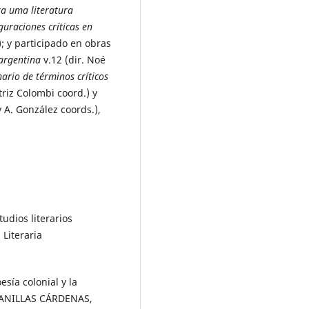
a uma literatura
iguraciones críticas en
; y participado en obras
a argentina
v.12 (dir. Noé
nario de términos críticos
riz Colombi coord.) y
y A. González coords.),
udios literarios
 Literaria
sía colonial y la
CABANILLAS CÁRDENAS,