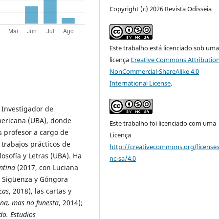
Copyright (c) 2026 Revista Odisseia
Este trabalho está licenciado sob um
licença
Creative Commons Attribution
NonCommercial-ShareAlike 4.0
International License
.
 Investigador de
mericana (UBA), donde
Este trabalho foi licenciado com uma
s profesor a cargo de
Licença
 trabajos prácticos de
http://creativecommons.org/license
losofía y Letras (UBA). Ha
nc-sa/4.0
ntina
(2017, con Luciana
de Sigüenza y Góngora
cas
, 2018), las cartas y
na, mas no funesta
, 2014);
o. Estudios