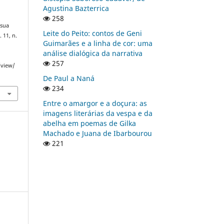
Agustina Bazterrica
258
 sua
Leite do Peito: contos de Geni
v. 11, n.
Guimarães e a linha de cor: uma
análise dialógica da narrativa
257
/view/
De Paul a Naná
234
Entre o amargor e a doçura: as
imagens literárias da vespa e da
abelha em poemas de Gilka
Machado e Juana de Ibarbourou
a
221