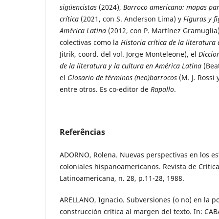
sigüencistas
(2024),
Barroco americano: mapas par
crítica
(2021, con S. Anderson Lima) y
Figuras y f
América Latina
(2012, con P. Martínez Gramuglia)
colectivas como la
Historia crítica de la literatur
Jitrik, coord. del vol. Jorge Monteleone), el
Diccio
de la literatura y la cultura en América Latina
(Beat
el
Glosario de términos (neo)barrocos
(M. J. Rossi 
entre otros. Es co-editor de
Rapallo
.
Referências
ADORNO, Rolena. Nuevas perspectivas en los est
coloniales hispanoamericanos. Revista de Crítica
Latinoamericana, n. 28, p.11-28, 1988.
ARELLANO, Ignacio. Subversiones (o no) en la poe
construcción crítica al margen del texto. In: 