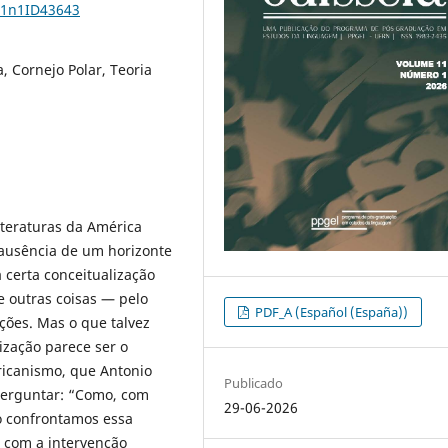
11n1ID43643
a, Cornejo Polar, Teoria
iteraturas da América
 ausência de um horizonte
certa conceitualização
e outras coisas — pelo
PDF_A (Español (España))
ições. Mas o que talvez
lização parece ser o
ricanismo, que Antonio
Publicado
 perguntar: “Como, com
29-06-2026
o confrontamos essa
 com a intervenção