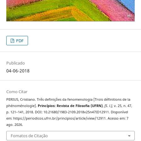
PDF
Publicado
04-06-2018
Como Citar
PERIUS, Cristiano. Três definições da fenomenologia [Trois définitions de la
phénoménologie].
Princípios: Revista de Filosofia (UFRN)
,
[S. l.]
, v. 25, n. 47,
p. 121–141, 2018. DOI: 10.21680/1983-2109.2018v25n47ID12911. Disponível
em: https://periodicos.ufrn.br/principios/article/view/12911. Acesso em: 7
ago. 2026.
Fomatos de Citação