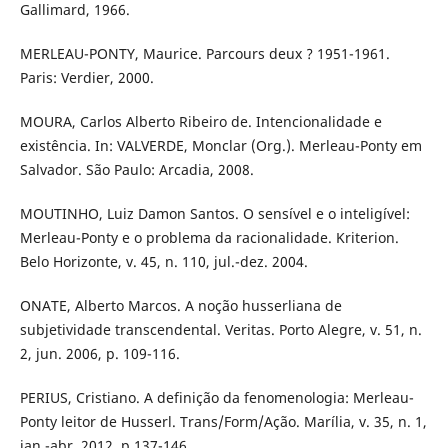
Gallimard, 1966.
MERLEAU-PONTY, Maurice. Parcours deux ? 1951-1961.
Paris: Verdier, 2000.
MOURA, Carlos Alberto Ribeiro de. Intencionalidade e
existência. In: VALVERDE, Monclar (Org.). Merleau-Ponty em
Salvador. São Paulo: Arcadia, 2008.
MOUTINHO, Luiz Damon Santos. O sensível e o inteligível:
Merleau-Ponty e o problema da racionalidade. Kriterion.
Belo Horizonte, v. 45, n. 110, jul.-dez. 2004.
ONATE, Alberto Marcos. A noção husserliana de
subjetividade transcendental. Veritas. Porto Alegre, v. 51, n.
2, jun. 2006, p. 109-116.
PERIUS, Cristiano. A definição da fenomenologia: Merleau-
Ponty leitor de Husserl. Trans/Form/Ação. Marília, v. 35, n. 1,
jan.-abr. 2012, p.137-146.