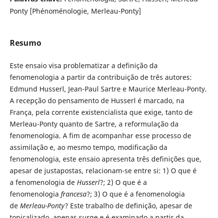
Ponty [Phénoménologie, Merleau-Ponty]
Resumo
Este ensaio visa problematizar a definição da
fenomenologia a partir da contribuição de três autores:
Edmund Husserl, Jean-Paul Sartre e Maurice Merleau-Ponty.
A recepção do pensamento de Husserl é marcado, na
França, pela corrente existencialista que exige, tanto de
Merleau-Ponty quanto de Sartre, a reformulação da
fenomenologia. A fim de acompanhar esse processo de
assimilação e, ao mesmo tempo, modificação da
fenomenologia, este ensaio apresenta três definições que,
apesar de justapostas, relacionam-se entre si: 1) O que é
a fenomenologia
de
Husserl
?; 2) O que é a
fenomenologia
francesa
?; 3) O que é a fenomenologia
de
Merleau-Ponty
? Este trabalho de definição, apesar de
topicalizado, apenas surge e é examinado a partir da