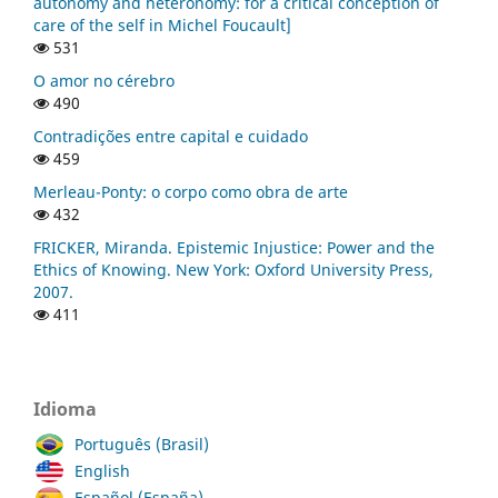
autonomy and heteronomy: for a critical conception of
care of the self in Michel Foucault]
531
O amor no cérebro
490
Contradições entre capital e cuidado
459
Merleau-Ponty: o corpo como obra de arte
432
FRICKER, Miranda. Epistemic Injustice: Power and the
Ethics of Knowing. New York: Oxford University Press,
2007.
411
Idioma
Português (Brasil)
English
Español (España)