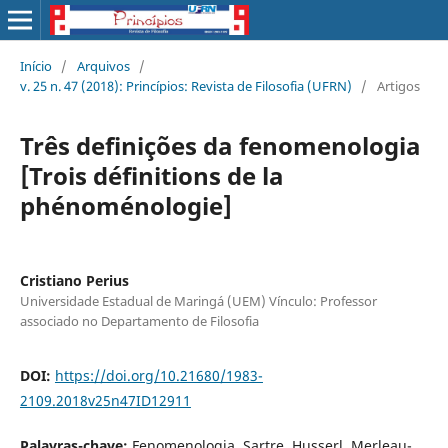
Início
/
Arquivos
/
v. 25 n. 47 (2018): Princípios: Revista de Filosofia (UFRN)
/
Artigos
Três definições da fenomenologia
[Trois définitions de la
phénoménologie]
Cristiano Perius
Universidade Estadual de Maringá (UEM) Vínculo: Professor
associado no Departamento de Filosofia
DOI:
https://doi.org/10.21680/1983-
2109.2018v25n47ID12911
Palavras-chave:
Fenomenologia, Sartre, Husserl, Merleau-