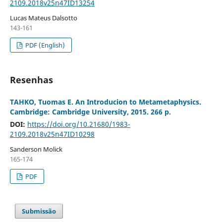
2109.2018v25n47ID13254
Lucas Mateus Dalsotto
143-161
PDF (English)
Resenhas
TAHKO, Tuomas E. An Introducion to Metametaphysics.
Cambridge: Cambridge University, 2015. 266 p.
DOI:
https://doi.org/10.21680/1983-
2109.2018v25n47ID10298
Sanderson Molick
165-174
PDF
Submissão