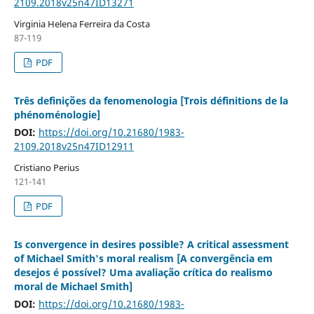
2109.2018v25n47ID13271
Virginia Helena Ferreira da Costa
87-119
PDF
Três definições da fenomenologia [Trois définitions de la
phénoménologie]
DOI:
https://doi.org/10.21680/1983-
2109.2018v25n47ID12911
Cristiano Perius
121-141
PDF
Is convergence in desires possible? A critical assessment
of Michael Smith's moral realism [A convergência em
desejos é possível? Uma avaliação crítica do realismo
moral de Michael Smith]
DOI:
https://doi.org/10.21680/1983-