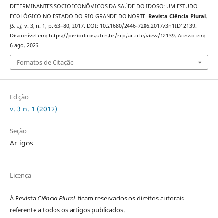
DETERMINANTES SOCIOECONÔMICOS DA SAÚDE DO IDOSO: UM ESTUDO
ECOLÓGICO NO ESTADO DO RIO GRANDE DO NORTE.
Revista Ciência Plural
,
[S. l.]
, v. 3, n. 1, p. 63–80, 2017. DOI: 10.21680/2446-7286.2017v3n1ID12139.
Disponível em: https://periodicos.ufrn.br/rcp/article/view/12139. Acesso em:
6 ago. 2026.
Fomatos de Citação
Edição
v. 3 n. 1 (2017)
Seção
Artigos
Licença
À Revista
Ciência Plural
ficam reservados os direitos autorais
referente a todos os artigos publicados.