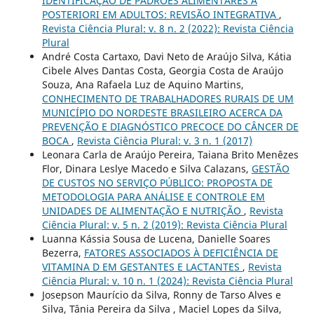
IDENTIFICAÇÃO DE PADRÕES ALIMENTARES A
POSTERIORI EM ADULTOS: REVISÃO INTEGRATIVA
,
Revista Ciência Plural: v. 8 n. 2 (2022): Revista Ciência
Plural
André Costa Cartaxo, Davi Neto de Araújo Silva, Kátia
Cibele Alves Dantas Costa, Georgia Costa de Araújo
Souza, Ana Rafaela Luz de Aquino Martins,
CONHECIMENTO DE TRABALHADORES RURAIS DE UM
MUNICÍPIO DO NORDESTE BRASILEIRO ACERCA DA
PREVENÇÃO E DIAGNÓSTICO PRECOCE DO CÂNCER DE
BOCA
,
Revista Ciência Plural: v. 3 n. 1 (2017)
Leonara Carla de Araújo Pereira, Taiana Brito Menêzes
Flor, Dinara Leslye Macedo e Silva Calazans,
GESTÃO
DE CUSTOS NO SERVIÇO PÚBLICO: PROPOSTA DE
METODOLOGIA PARA ANÁLISE E CONTROLE EM
UNIDADES DE ALIMENTAÇÃO E NUTRIÇÃO
,
Revista
Ciência Plural: v. 5 n. 2 (2019): Revista Ciência Plural
Luanna Kássia Sousa de Lucena, Danielle Soares
Bezerra,
FATORES ASSOCIADOS À DEFICIÊNCIA DE
VITAMINA D EM GESTANTES E LACTANTES
,
Revista
Ciência Plural: v. 10 n. 1 (2024): Revista Ciência Plural
Josepson Maurício da Silva, Ronny de Tarso Alves e
Silva, Tânia Pereira da Silva , Maciel Lopes da Silva,