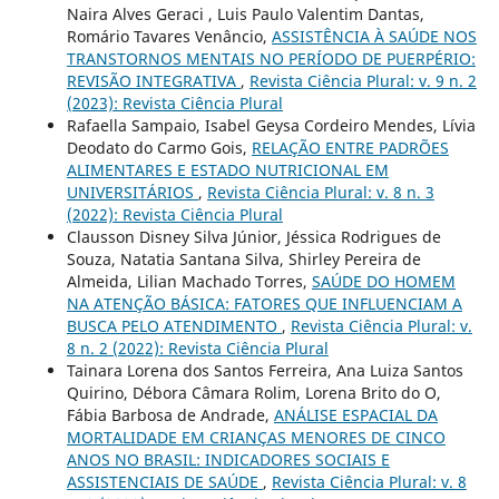
Naira Alves Geraci , Luis Paulo Valentim Dantas,
Romário Tavares Venâncio,
ASSISTÊNCIA À SAÚDE NOS
TRANSTORNOS MENTAIS NO PERÍODO DE PUERPÉRIO:
REVISÃO INTEGRATIVA
,
Revista Ciência Plural: v. 9 n. 2
(2023): Revista Ciência Plural
Rafaella Sampaio, Isabel Geysa Cordeiro Mendes, Lívia
Deodato do Carmo Gois,
RELAÇÃO ENTRE PADRÕES
ALIMENTARES E ESTADO NUTRICIONAL EM
UNIVERSITÁRIOS
,
Revista Ciência Plural: v. 8 n. 3
(2022): Revista Ciência Plural
Clausson Disney Silva Júnior, Jéssica Rodrigues de
Souza, Natatia Santana Silva, Shirley Pereira de
Almeida, Lilian Machado Torres,
SAÚDE DO HOMEM
NA ATENÇÃO BÁSICA: FATORES QUE INFLUENCIAM A
BUSCA PELO ATENDIMENTO
,
Revista Ciência Plural: v.
8 n. 2 (2022): Revista Ciência Plural
Tainara Lorena dos Santos Ferreira, Ana Luiza Santos
Quirino, Débora Câmara Rolim, Lorena Brito do O,
Fábia Barbosa de Andrade,
ANÁLISE ESPACIAL DA
MORTALIDADE EM CRIANÇAS MENORES DE CINCO
ANOS NO BRASIL: INDICADORES SOCIAIS E
ASSISTENCIAIS DE SAÚDE
,
Revista Ciência Plural: v. 8