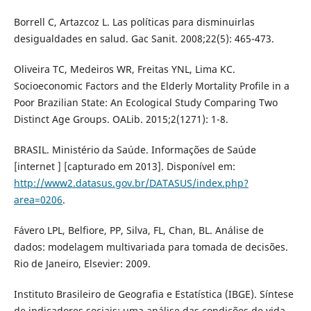
Borrell C, Artazcoz L. Las políticas para disminuirlas
desigualdades en salud. Gac Sanit. 2008;22(5): 465-473.
Oliveira TC, Medeiros WR, Freitas YNL, Lima KC.
Socioeconomic Factors and the Elderly Mortality Profile in a
Poor Brazilian State: An Ecological Study Comparing Two
Distinct Age Groups. OALib. 2015;2(1271): 1-8.
BRASIL. Ministério da Saúde. Informações de Saúde
[internet ] [capturado em 2013]. Disponível em:
http://www2.datasus.gov.br/DATASUS/index.php?
area=0206
.
Fávero LPL, Belfiore, PP, Silva, FL, Chan, BL. Análise de
dados: modelagem multivariada para tomada de decisões.
Rio de Janeiro, Elsevier: 2009.
Instituto Brasileiro de Geografia e Estatística (IBGE). Síntese
de indicadores sociais: uma análise das condições de vida