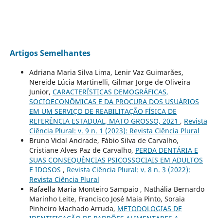
Artigos Semelhantes
Adriana Maria Silva Lima, Lenir Vaz Guimarães,
Nereide Lúcia Martinelli, Gilmar Jorge de Oliveira
Junior,
CARACTERÍSTICAS DEMOGRÁFICAS,
SOCIOECONÔMICAS E DA PROCURA DOS USUÁRIOS
EM UM SERVIÇO DE REABILITAÇÃO FÍSICA DE
REFERÊNCIA ESTADUAL, MATO GROSSO, 2021
,
Revista
Ciência Plural: v. 9 n. 1 (2023): Revista Ciência Plural
Bruno Vidal Andrade, Fábio Silva de Carvalho,
Cristiane Alves Paz de Carvalho,
PERDA DENTÁRIA E
SUAS CONSEQUÊNCIAS PSICOSSOCIAIS EM ADULTOS
E IDOSOS
,
Revista Ciência Plural: v. 8 n. 3 (2022):
Revista Ciência Plural
Rafaella Maria Monteiro Sampaio , Nathália Bernardo
Marinho Leite, Francisco José Maia Pinto, Soraia
Pinheiro Machado Arruda,
METODOLOGIAS DE