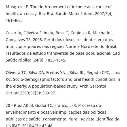
Musgrove P. The dethronement of income as a cause of
health: an essay. Rev Bra. Saude Mater Infant. 2007;7(4):
461-466.
Cesar JA, Oliveira Filho JA, Bess G, Cegielka R, Machado J,
Gonçalves TS, 2008. Perfil dos idosos residentes em dois
municípios pobres das regiões Norte e Nordeste do Brasil:
resultados de estudo transversal de base populacional. Cad
SaúdePública. 24(8), 1835-1845.
Oliveira TC, Silva DA, Freitas YNL, Silva RL, Pegado CPC, Lima
KC. Socio-demographic factors and oral health conditions in
the elderly: A population-based study. Arch Gerontol
Geriatr.2013;57(3): 389-97.
20 - Ruíz AKLB, Godoi TC, Franco, LFR. Processo do
envelhecimento e possíveis implicações das políticas
públicas de saúde. Pensamento Plural: Revista Científica da
UNIFAE. 2010;4(2): 43-48.