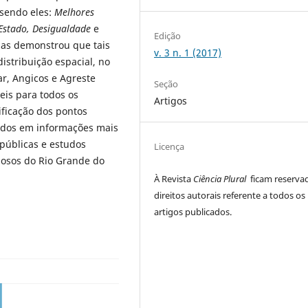
 sendo eles:
Melhores
Estado, Desigualdade
e
Edição
apas demonstrou que tais
v. 3 n. 1 (2017)
stribuição espacial, no
r, Angicos e Agreste
Seção
eis para todos os
Artigos
tificação dos pontos
ados em informações mais
 públicas e estudos
Licença
dosos do Rio Grande do
À Revista
Ciência Plural
ficam reserva
direitos autorais referente a todos os
artigos publicados.