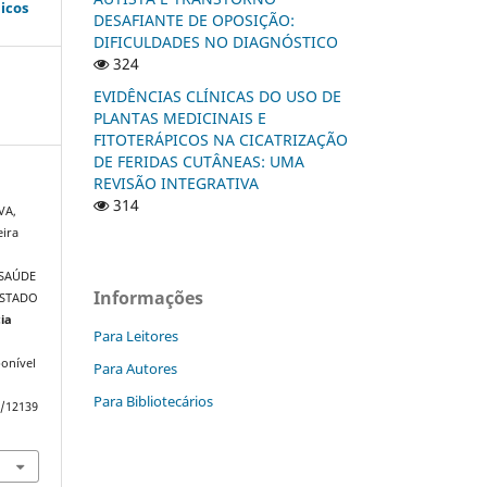
icos
DESAFIANTE DE OPOSIÇÃO:
DIFICULDADES NO DIAGNÓSTICO
324
EVIDÊNCIAS CLÍNICAS DO USO DE
PLANTAS MEDICINAIS E
FITOTERÁPICOS NA CICATRIZAÇÃO
DE FERIDAS CUTÂNEAS: UMA
REVISÃO INTEGRATIVA
314
VA,
eira
.
SAÚDE
Informações
ESTADO
ia
Para Leitores
onível
Para Autores
Para Bibliotecários
w/12139