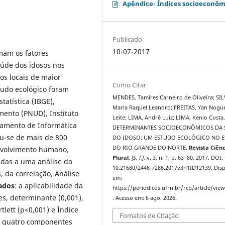
Apêndice- Índices socioeconôm
Publicado
10-07-2017
umam os fatores
aúde dos idosos nos
os locais de maior
Como Citar
studo ecológico foram
MENDES, Tamires Carneiro de Oliveira; SIL
tatística (IBGE),
Marla Raquel Leandro; FREITAS, Yan Nogu
ento (PNUD), Instituto
Leite; LIMA, André Luiz; LIMA, Kenio Costa
tamento de Informática
DETERMINANTES SOCIOECONÔMICOS DA 
iu-se de mais de 800
DO IDOSO: UM ESTUDO ECOLÓGICO NO 
DO RIO GRANDE DO NORTE.
Revista Ciênc
envolvimento humano,
Plural
,
[S. l.]
, v. 3, n. 1, p. 63–80, 2017. DOI:
idas a uma análise da
10.21680/2446-7286.2017v3n1ID12139. Disp
, da correlação, Análise
em:
ados
: a aplicabilidade da
https://periodicos.ufrn.br/rcp/article/vie
es, determinante (0,001),
. Acesso em: 6 ago. 2026.
tlett (p<0,001) e Índice
Fomatos de Citação
e quatro componentes