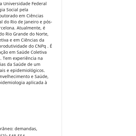
a Universidade Federal
ia Social pela
doutorado em Ciências
l do Rio de Janeiro e pós-
rcelona. Atualmente, é
 do Rio Grande do Norte,
tiva e em Ciências da
produtividade do CNPq . É
ação em Saúde Coletiva
. Tem experiência na
cias da Saúde de um
is e epidemiológicos.
Envelhecimento e Saúde,
pidemiologia aplicada à
orâneo: demandas,
(3): 548-554.