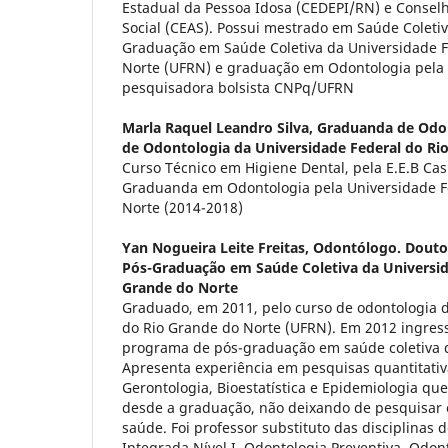
Estadual da Pessoa Idosa (CEDEPI/RN) e Conselh
Social (CEAS). Possui mestrado em Saúde Coleti
Graduação em Saúde Coletiva da Universidade F
Norte (UFRN) e graduação em Odontologia pela
pesquisadora bolsista CNPq/UFRN
Marla Raquel Leandro Silva,
Graduanda de Odo
de Odontologia da Universidade Federal do Ri
Curso Técnico em Higiene Dental, pela E.E.B Cas
Graduanda em Odontologia pela Universidade F
Norte (2014-2018)
Yan Nogueira Leite Freitas,
Odontólogo. Douto
Pós-Graduação em Saúde Coletiva da Universid
Grande do Norte
Graduado, em 2011, pelo curso de odontologia 
do Rio Grande do Norte (UFRN). Em 2012 ingres
programa de pós-graduação em saúde coletiva d
Apresenta experiência em pesquisas quantitati
Gerontologia, Bioestatística e Epidemiologia qu
desde a graduação, não deixando de pesquisar 
saúde. Foi professor substituto das disciplinas d
Integrada Nível I, Odontologia Preventiva, Odon