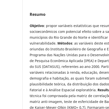
Resumo
Objetivo
: propor variáveis estatísticas que res
socioeconômicos com potencial efeito sobre a s
municípios do Rio Grande do Norte e identificar 
vulnerabilidade.
Métodos
: as variáveis deste e
oriundas do Instituto Brasileiro de Geografia e Es
Programa das Nações Unidas para o Desenvolvim
de Pesquisa Econômica Aplicada (IPEA) e Depar
do SUS (DATASUS), referentes ao ano 2000. Part
variáveis relacionadas à renda, educação, des
demografia e habitação, as quais foram submet
plausibilidade teórica, da distribuição dos dados
Fatorial e à Análise Espacial exploratória.
Result
técnica foi comprovada pela matriz de correlaçõ
matriz anti-imagem, teste de esfericidade de Bar
de Kaiser-Meyer-Olkin (KMO= 0,7). Formaram-s