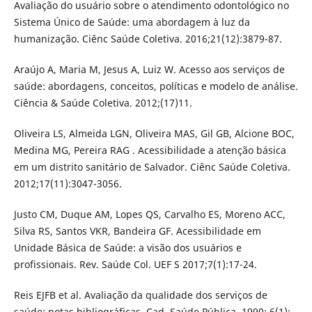
Avaliação do usuário sobre o atendimento odontológico no
Sistema Único de Saúde: uma abordagem à luz da
humanização. Ciênc Saúde Coletiva. 2016;21(12):3879-87.
Araújo A, Maria M, Jesus A, Luiz W. Acesso aos serviços de
saúde: abordagens, conceitos, políticas e modelo de análise.
Ciência & Saúde Coletiva. 2012;(17)11.
Oliveira LS, Almeida LGN, Oliveira MAS, Gil GB, Alcione BOC,
Medina MG, Pereira RAG . Acessibilidade a atenção básica
em um distrito sanitário de Salvador. Ciênc Saúde Coletiva.
2012;17(11):3047-3056.
Justo CM, Duque AM, Lopes QS, Carvalho ES, Moreno ACC,
Silva RS, Santos VKR, Bandeira GF. Acessibilidade em
Unidade Básica de Saúde: a visão dos usuários e
profissionais. Rev. Saúde Col. UEF S 2017;7(1):17-24.
Reis EJFB et al. Avaliação da qualidade dos serviços de
saúde: notas bibliográficas. Cad. Saúde Pública, 1990; 6(1):