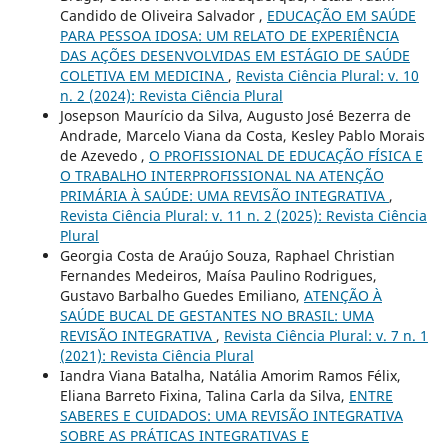
Candido de Oliveira Salvador ,
EDUCAÇÃO EM SAÚDE
PARA PESSOA IDOSA: UM RELATO DE EXPERIÊNCIA
DAS AÇÕES DESENVOLVIDAS EM ESTÁGIO DE SAÚDE
COLETIVA EM MEDICINA
,
Revista Ciência Plural: v. 10
n. 2 (2024): Revista Ciência Plural
Josepson Maurício da Silva, Augusto José Bezerra de
Andrade, Marcelo Viana da Costa, Kesley Pablo Morais
de Azevedo ,
O PROFISSIONAL DE EDUCAÇÃO FÍSICA E
O TRABALHO INTERPROFISSIONAL NA ATENÇÃO
PRIMÁRIA À SAÚDE: UMA REVISÃO INTEGRATIVA
,
Revista Ciência Plural: v. 11 n. 2 (2025): Revista Ciência
Plural
Georgia Costa de Araújo Souza, Raphael Christian
Fernandes Medeiros, Maísa Paulino Rodrigues,
Gustavo Barbalho Guedes Emiliano,
ATENÇÃO À
SAÚDE BUCAL DE GESTANTES NO BRASIL: UMA
REVISÃO INTEGRATIVA
,
Revista Ciência Plural: v. 7 n. 1
(2021): Revista Ciência Plural
Iandra Viana Batalha, Natália Amorim Ramos Félix,
Eliana Barreto Fixina, Talina Carla da Silva,
ENTRE
SABERES E CUIDADOS: UMA REVISÃO INTEGRATIVA
SOBRE AS PRÁTICAS INTEGRATIVAS E