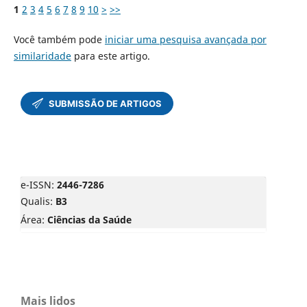
1
2
3
4
5
6
7
8
9
10
>
>>
Você também pode
iniciar uma pesquisa avançada por
similaridade
para este artigo.
e-ISSN:
2446-7286
Qualis:
B3
Área:
Ciências da Saúde
Mais lidos