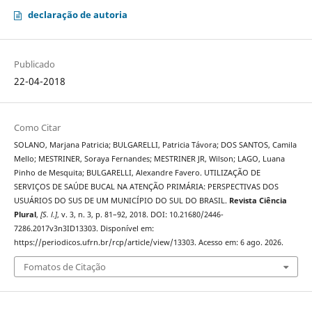
declaração de autoria
Publicado
22-04-2018
Como Citar
SOLANO, Marjana Patricia; BULGARELLI, Patricia Távora; DOS SANTOS, Camila
Mello; MESTRINER, Soraya Fernandes; MESTRINER JR, Wilson; LAGO, Luana
Pinho de Mesquita; BULGARELLI, Alexandre Favero. UTILIZAÇÃO DE
SERVIÇOS DE SAÚDE BUCAL NA ATENÇÃO PRIMÁRIA: PERSPECTIVAS DOS
USUÁRIOS DO SUS DE UM MUNICÍPIO DO SUL DO BRASIL.
Revista Ciência
Plural
,
[S. l.]
, v. 3, n. 3, p. 81–92, 2018. DOI: 10.21680/2446-
7286.2017v3n3ID13303. Disponível em:
https://periodicos.ufrn.br/rcp/article/view/13303. Acesso em: 6 ago. 2026.
Fomatos de Citação