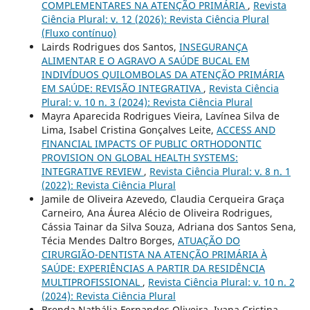
COMPLEMENTARES NA ATENÇÃO PRIMÁRIA
,
Revista
Ciência Plural: v. 12 (2026): Revista Ciência Plural
(Fluxo contínuo)
Lairds Rodrigues dos Santos,
INSEGURANÇA
ALIMENTAR E O AGRAVO A SAÚDE BUCAL EM
INDIVÍDUOS QUILOMBOLAS DA ATENÇÃO PRIMÁRIA
EM SAÚDE: REVISÃO INTEGRATIVA
,
Revista Ciência
Plural: v. 10 n. 3 (2024): Revista Ciência Plural
Mayra Aparecida Rodrigues Vieira, Lavínea Silva de
Lima, Isabel Cristina Gonçalves Leite,
ACCESS AND
FINANCIAL IMPACTS OF PUBLIC ORTHODONTIC
PROVISION ON GLOBAL HEALTH SYSTEMS:
INTEGRATIVE REVIEW
,
Revista Ciência Plural: v. 8 n. 1
(2022): Revista Ciência Plural
Jamile de Oliveira Azevedo, Claudia Cerqueira Graça
Carneiro, Ana Áurea Alécio de Oliveira Rodrigues,
Cássia Tainar da Silva Souza, Adriana dos Santos Sena,
Técia Mendes Daltro Borges,
ATUAÇÃO DO
CIRURGIÃO-DENTISTA NA ATENÇÃO PRIMÁRIA À
SAÚDE: EXPERIÊNCIAS A PARTIR DA RESIDÊNCIA
MULTIPROFISSIONAL
,
Revista Ciência Plural: v. 10 n. 2
(2024): Revista Ciência Plural
Brenda Nathália Fernandes Oliveira, Ivana Cristina