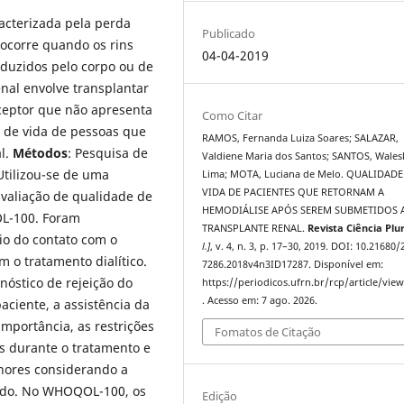
acterizada pela perda
Publicado
o ocorre quando os rins
04-04-2019
duzidos pelo corpo ou de
enal envolve transplantar
ceptor que não apresenta
Como Citar
e de vida de pessoas que
RAMOS, Fernanda Luiza Soares; SALAZAR,
l.
Métodos
: Pesquisa de
Valdiene Maria dos Santos; SANTOS, Wales
Utilizou-se de uma
Lima; MOTA, Luciana de Melo. QUALIDADE
VIDA DE PACIENTES QUE RETORNAM A
avaliação de qualidade de
HEMODIÁLISE APÓS SEREM SUBMETIDOS 
L-100. Foram
TRANSPLANTE RENAL.
Revista Ciência Plu
io do contato com o
l.]
, v. 4, n. 3, p. 17–30, 2019. DOI: 10.21680/
 o tratamento dialítico.
7286.2018v4n3ID17287. Disponível em:
nóstico de rejeição do
https://periodicos.ufrn.br/rcp/article/vie
. Acesso em: 7 ago. 2026.
ciente, a assistência da
mportância, as restrições
Fomatos de Citação
is durante o tratamento e
enores considerando a
tado. No WHOQOL-100, os
Edição