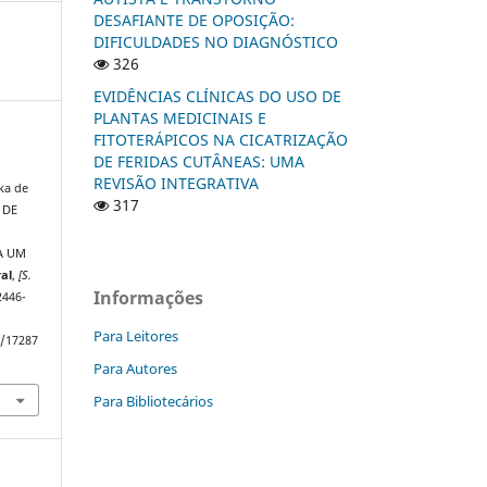
DESAFIANTE DE OPOSIÇÃO:
DIFICULDADES NO DIAGNÓSTICO
326
EVIDÊNCIAS CLÍNICAS DO USO DE
PLANTAS MEDICINAIS E
FITOTERÁPICOS NA CICATRIZAÇÃO
DE FERIDAS CUTÂNEAS: UMA
REVISÃO INTEGRATIVA
ka de
317
 DE
A UM
ral
,
[S.
Informações
2446-
Para Leitores
w/17287
Para Autores
Para Bibliotecários