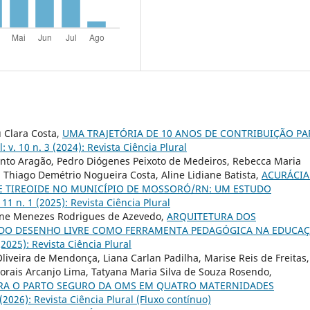
u Clara Costa,
UMA TRAJETÓRIA DE 10 ANOS DE CONTRIBUIÇÃO PA
: v. 10 n. 3 (2024): Revista Ciência Plural
mento Aragão, Pedro Diógenes Peixoto de Medeiros, Rebecca Maria
 Thiago Demétrio Nogueira Costa, Aline Lidiane Batista,
ACURÁCIA
E TIREOIDE NO MUNICÍPIO DE MOSSORÓ/RN: UM ESTUDO
 11 n. 1 (2025): Revista Ciência Plural
iene Menezes Rodrigues de Azevedo,
ARQUITETURA DOS
 DO DESENHO LIVRE COMO FERRAMENTA PEDAGÓGICA NA EDUCA
 (2025): Revista Ciência Plural
iveira de Mendonça, Liana Carlan Padilha, Marise Reis de Freitas,
orais Arcanjo Lima, Tatyana Maria Silva de Souza Rosendo,
PARA O PARTO SEGURO DA OMS EM QUATRO MATERNIDADES
 (2026): Revista Ciência Plural (Fluxo contínuo)