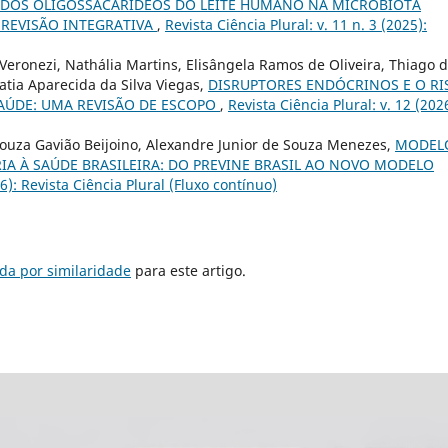
 DOS OLIGOSSACARÍDEOS DO LEITE HUMANO NA MICROBIOTA
 REVISÃO INTEGRATIVA
,
Revista Ciência Plural: v. 11 n. 3 (2025):
Veronezi, Nathália Martins, Elisângela Ramos de Oliveira, Thiago 
tia Aparecida da Silva Viegas,
DISRUPTORES ENDÓCRINOS E O RI
AÚDE: UMA REVISÃO DE ESCOPO
,
Revista Ciência Plural: v. 12 (202
ouza Gavião Beijoino, Alexandre Junior de Souza Menezes,
MODEL
A À SAÚDE BRASILEIRA: DO PREVINE BRASIL AO NOVO MODELO
26): Revista Ciência Plural (Fluxo contínuo)
da por similaridade
para este artigo.