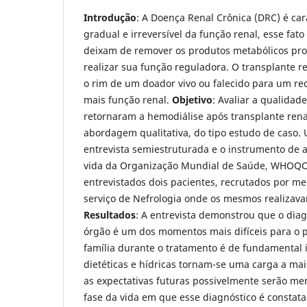
Introdução
: A Doença Renal Crônica (DRC) é car
gradual e irreversível da função renal, esse fat
deixam de remover os produtos metabólicos pro
realizar sua função reguladora. O transplante r
o rim de um doador vivo ou falecido para um re
mais função renal.
Objetivo
: Avaliar a qualidad
retornaram a hemodiálise após transplante rena
abordagem qualitativa, do tipo estudo de caso. 
entrevista semiestruturada e o instrumento de 
vida da Organização Mundial de Saúde, WHOQO
entrevistados dois pacientes, recrutados por me
serviço de Nefrologia onde os mesmos realizavam
Resultados
: A entrevista demonstrou que o diag
órgão é um dos momentos mais difíceis para o pa
família durante o tratamento é de fundamental i
dietéticas e hídricas tornam-se uma carga a ma
as expectativas futuras possivelmente serão m
fase da vida em que esse diagnóstico é consta