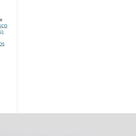
de
SCO
6):
OS