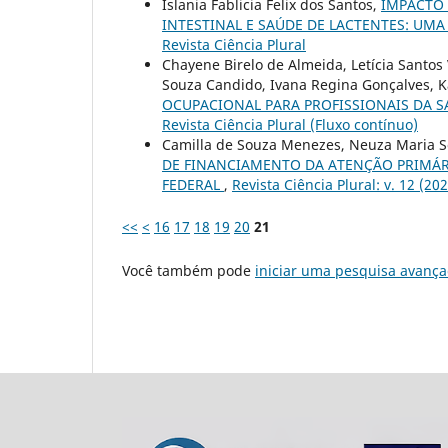
Islania Fablicia Felix dos Santos,
IMPACTO
INTESTINAL E SAÚDE DE LACTENTES: UMA
Revista Ciência Plural
Chayene Birelo de Almeida, Letícia Santos 
Souza Candido, Ivana Regina Gonçalves, Ka
OCUPACIONAL PARA PROFISSIONAIS DA S
Revista Ciência Plural (Fluxo contínuo)
Camilla de Souza Menezes, Neuza Maria S
DE FINANCIAMENTO DA ATENÇÃO PRIMÁRI
FEDERAL
,
Revista Ciência Plural: v. 12 (20
<<
<
16
17
18
19
20
21
Você também pode
iniciar uma pesquisa avança