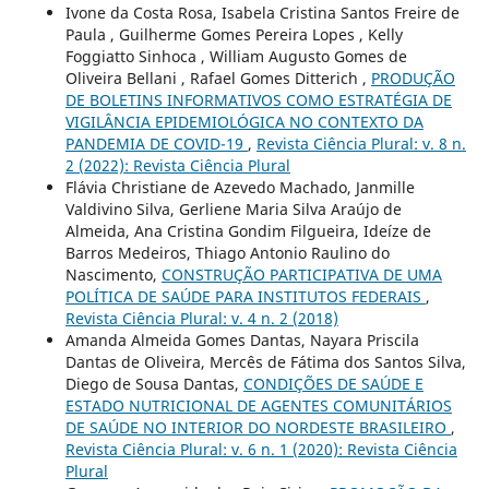
Ivone da Costa Rosa, Isabela Cristina Santos Freire de
Paula , Guilherme Gomes Pereira Lopes , Kelly
Foggiatto Sinhoca , William Augusto Gomes de
Oliveira Bellani , Rafael Gomes Ditterich ,
PRODUÇÃO
DE BOLETINS INFORMATIVOS COMO ESTRATÉGIA DE
VIGILÂNCIA EPIDEMIOLÓGICA NO CONTEXTO DA
PANDEMIA DE COVID-19
,
Revista Ciência Plural: v. 8 n.
2 (2022): Revista Ciência Plural
Flávia Christiane de Azevedo Machado, Janmille
Valdivino Silva, Gerliene Maria Silva Araújo de
Almeida, Ana Cristina Gondim Filgueira, Ideíze de
Barros Medeiros, Thiago Antonio Raulino do
Nascimento,
CONSTRUÇÃO PARTICIPATIVA DE UMA
POLÍTICA DE SAÚDE PARA INSTITUTOS FEDERAIS
,
Revista Ciência Plural: v. 4 n. 2 (2018)
Amanda Almeida Gomes Dantas, Nayara Priscila
Dantas de Oliveira, Mercês de Fátima dos Santos Silva,
Diego de Sousa Dantas,
CONDIÇÕES DE SAÚDE E
ESTADO NUTRICIONAL DE AGENTES COMUNITÁRIOS
DE SAÚDE NO INTERIOR DO NORDESTE BRASILEIRO
,
Revista Ciência Plural: v. 6 n. 1 (2020): Revista Ciência
Plural