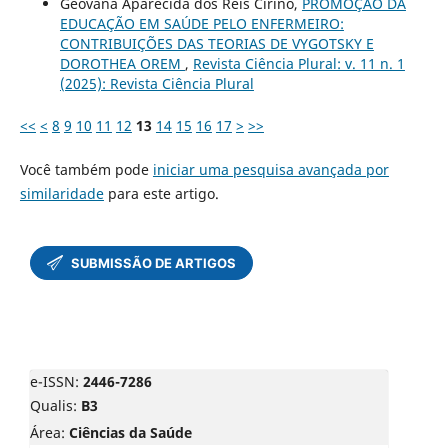
Geovana Aparecida dos Reis Cirino,
PROMOÇÃO DA
EDUCAÇÃO EM SAÚDE PELO ENFERMEIRO:
CONTRIBUIÇÕES DAS TEORIAS DE VYGOTSKY E
DOROTHEA OREM
,
Revista Ciência Plural: v. 11 n. 1
(2025): Revista Ciência Plural
<<
<
8
9
10
11
12
13
14
15
16
17
>
>>
Você também pode
iniciar uma pesquisa avançada por
similaridade
para este artigo.
e-ISSN:
2446-7286
Qualis:
B3
Área:
Ciências da Saúde