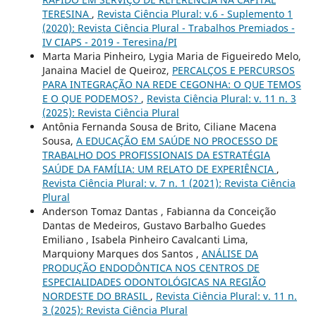
TERESINA
,
Revista Ciência Plural: v.6 - Suplemento 1
(2020): Revista Ciência Plural - Trabalhos Premiados -
IV CIAPS - 2019 - Teresina/PI
Marta Maria Pinheiro, Lygia Maria de Figueiredo Melo,
Janaina Maciel de Queiroz,
PERCALÇOS E PERCURSOS
PARA INTEGRAÇÃO NA REDE CEGONHA: O QUE TEMOS
E O QUE PODEMOS?
,
Revista Ciência Plural: v. 11 n. 3
(2025): Revista Ciência Plural
Antônia Fernanda Sousa de Brito, Ciliane Macena
Sousa,
A EDUCAÇÃO EM SAÚDE NO PROCESSO DE
TRABALHO DOS PROFISSIONAIS DA ESTRATÉGIA
SAÚDE DA FAMÍLIA: UM RELATO DE EXPERIÊNCIA
,
Revista Ciência Plural: v. 7 n. 1 (2021): Revista Ciência
Plural
Anderson Tomaz Dantas , Fabianna da Conceição
Dantas de Medeiros, Gustavo Barbalho Guedes
Emiliano , Isabela Pinheiro Cavalcanti Lima,
Marquiony Marques dos Santos ,
ANÁLISE DA
PRODUÇÃO ENDODÔNTICA NOS CENTROS DE
ESPECIALIDADES ODONTOLÓGICAS NA REGIÃO
NORDESTE DO BRASIL
,
Revista Ciência Plural: v. 11 n.
3 (2025): Revista Ciência Plural