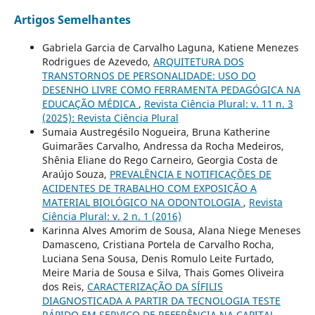
Artigos Semelhantes
Gabriela Garcia de Carvalho Laguna, Katiene Menezes
Rodrigues de Azevedo,
ARQUITETURA DOS
TRANSTORNOS DE PERSONALIDADE: USO DO
DESENHO LIVRE COMO FERRAMENTA PEDAGÓGICA NA
EDUCAÇÃO MÉDICA
,
Revista Ciência Plural: v. 11 n. 3
(2025): Revista Ciência Plural
Sumaia Austregésilo Nogueira, Bruna Katherine
Guimarães Carvalho, Andressa da Rocha Medeiros,
Shênia Eliane do Rego Carneiro, Georgia Costa de
Araújo Souza,
PREVALÊNCIA E NOTIFICAÇÕES DE
ACIDENTES DE TRABALHO COM EXPOSIÇÃO A
MATERIAL BIOLÓGICO NA ODONTOLOGIA
,
Revista
Ciência Plural: v. 2 n. 1 (2016)
Karinna Alves Amorim de Sousa, Alana Niege Meneses
Damasceno, Cristiana Portela de Carvalho Rocha,
Luciana Sena Sousa, Denis Romulo Leite Furtado,
Meire Maria de Sousa e Silva, Thais Gomes Oliveira
dos Reis,
CARACTERIZAÇÃO DA SÍFILIS
DIAGNOSTICADA A PARTIR DA TECNOLOGIA TESTE
RÁPIDO EM SERVIÇO DE REFERÊNCIA NA CAPITAL