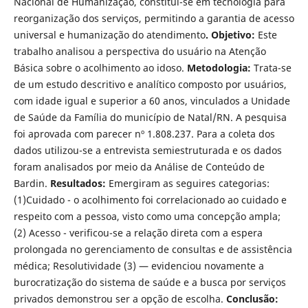
Nacional de Humanização, constitui-se em tecnologia para
reorganização dos serviços, permitindo a garantia de acesso
universal e humanização do atendimento
. Objetivo:
Este
trabalho analisou a perspectiva do usuário na Atenção
Básica sobre o acolhimento ao idoso.
Metodologia:
Trata-se
de um estudo descritivo e analítico composto por usuários,
com idade igual e superior a 60 anos, vinculados a Unidade
de Saúde da Família do município de Natal/RN. A pesquisa
foi aprovada com parecer nº 1.808.237. Para a coleta dos
dados utilizou-se a entrevista semiestruturada e os dados
foram analisados por meio da Análise de Conteúdo de
Bardin.
Resultados:
Emergiram as seguires categorias:
(1)Cuidado - o acolhimento foi correlacionado ao cuidado e
respeito com a pessoa, visto como uma concepção ampla;
(2) Acesso - verificou-se a relação direta com a espera
prolongada no gerenciamento de consultas e de assistência
médica; Resolutividade (3) — evidenciou novamente a
burocratização do sistema de saúde e a busca por serviços
privados demonstrou ser a opção de escolha.
Conclusão: