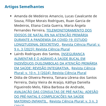
Artigos Semelhantes
Amanda de Medeiros Amancio, Lucas Cavalcante de
Sousa, Fillipe Morais Rodrigues, Ruan Garcia de
Medeiros, Eliana Costa Guerra, Maria Ângela
Fernandes Ferreira,
TELEMONITORAMENTO DOS
IDOSOS DE NATAL-RN NA ATENÇÃO PRIMÁRIA
DURANTE A PANDEMIA DA COVID-19: ESTUDO
LONGITUDINAL DESCRITIVO
,
Revista Ciência Plural: v.
9 n. 3 (2023): Revista Ciência Plural
Lairds Rodrigues dos Santos,
INSEGURANÇA
ALIMENTAR E O AGRAVO A SAÚDE BUCAL EM
INDIVÍDUOS QUILOMBOLAS DA ATENÇÃO PRIMÁRIA
EM SAÚDE: REVISÃO INTEGRATIVA
,
Revista Ciência
Plural: v. 10 n. 3 (2024): Revista Ciência Plural
Dídia de Oliveira Pereira, Tainara Lôrena dos Santos
Ferreira, Daísy Vieira de Araújo, Káthya Daniella
Figueiredo Melo, Fábia Barbosa de Andrade,
AVALIAÇÃO DAS CONSULTAS DE PRÉ-NATAL: ADESÃO
DO PRÉ-NATAL E COMPLICAÇÕES NA SAÚDE
MATERNO-INFANTIL
,
Revista Ciência Plural: v. 3 n. 3
(2017)