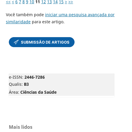
<<
<
6
7
8
9
10
11
12
13
14
15
>
>>
Você também pode
iniciar uma pesquisa avançada por
similaridade
para este artigo.
e-ISSN:
2446-7286
Qualis:
B3
Área:
Ciências da Saúde
Mais lidos