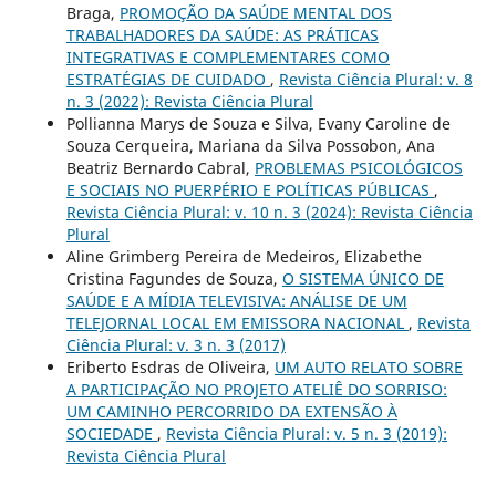
Braga,
PROMOÇÃO DA SAÚDE MENTAL DOS
TRABALHADORES DA SAÚDE: AS PRÁTICAS
INTEGRATIVAS E COMPLEMENTARES COMO
ESTRATÉGIAS DE CUIDADO
,
Revista Ciência Plural: v. 8
n. 3 (2022): Revista Ciência Plural
Pollianna Marys de Souza e Silva, Evany Caroline de
Souza Cerqueira, Mariana da Silva Possobon, Ana
Beatriz Bernardo Cabral,
PROBLEMAS PSICOLÓGICOS
E SOCIAIS NO PUERPÉRIO E POLÍTICAS PÚBLICAS
,
Revista Ciência Plural: v. 10 n. 3 (2024): Revista Ciência
Plural
Aline Grimberg Pereira de Medeiros, Elizabethe
Cristina Fagundes de Souza,
O SISTEMA ÚNICO DE
SAÚDE E A MÍDIA TELEVISIVA: ANÁLISE DE UM
TELEJORNAL LOCAL EM EMISSORA NACIONAL
,
Revista
Ciência Plural: v. 3 n. 3 (2017)
Eriberto Esdras de Oliveira,
UM AUTO RELATO SOBRE
A PARTICIPAÇÃO NO PROJETO ATELIÊ DO SORRISO:
UM CAMINHO PERCORRIDO DA EXTENSÃO À
SOCIEDADE
,
Revista Ciência Plural: v. 5 n. 3 (2019):
Revista Ciência Plural