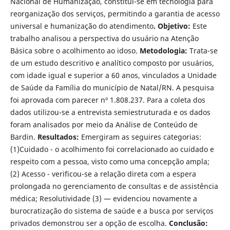
Nacional de Humanização, constitui-se em tecnologia para
reorganização dos serviços, permitindo a garantia de acesso
universal e humanização do atendimento
. Objetivo:
Este
trabalho analisou a perspectiva do usuário na Atenção
Básica sobre o acolhimento ao idoso.
Metodologia:
Trata-se
de um estudo descritivo e analítico composto por usuários,
com idade igual e superior a 60 anos, vinculados a Unidade
de Saúde da Família do município de Natal/RN. A pesquisa
foi aprovada com parecer nº 1.808.237. Para a coleta dos
dados utilizou-se a entrevista semiestruturada e os dados
foram analisados por meio da Análise de Conteúdo de
Bardin.
Resultados:
Emergiram as seguires categorias:
(1)Cuidado - o acolhimento foi correlacionado ao cuidado e
respeito com a pessoa, visto como uma concepção ampla;
(2) Acesso - verificou-se a relação direta com a espera
prolongada no gerenciamento de consultas e de assistência
médica; Resolutividade (3) — evidenciou novamente a
burocratização do sistema de saúde e a busca por serviços
privados demonstrou ser a opção de escolha.
Conclusão: