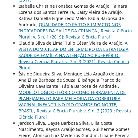
Isabelle Christine Fonsêca Gomes de Araújo, Tainara
Lorena dos Santos Ferreira, Daísy Vieira de Araújo,
Káthya Daniella Figueiredo Melo, Fábia Barbosa de
Andrade,
QUALIDADE DO PARTO E IMPACTO NOS
INDICADORES DA SAÚDE DA CRIANÇA
,
Revista Ciência
Plural: v. 5 n. 1 (2019): Revista Ciência Plural
Claudia Silva de Lima, Túlio César Vieira de Araújo,
A
VISITA DOMICILIAR DO ENFERMEIRO DA ESTRATÉGIA
SAÚDE DA FAMÍLIA NA ATENÇÃO AO PUERPÉRIO
,
Revista Ciência Plural: v. 7 n. 3 (2021): Revista Ciência
Plural
Ísis de Siqueira Silva, Monique Léia Aragão de Lira ,
Ana Elisa Barboza de Souza, Elisângela Franco de
Oliveira Cavalcante , Fábia Barbosa de Andrade ,
MODELO LÓGICO-TEÓRICO COMO FERRAMENTA DE
PLANEJAMENTO PARA MELHORIA DA COBERTURA
VACINAL INFANTIL NO RIO GRANDE DO NORTE,
BRASIL
,
Revista Ciência Plural: v. 9 n. 3 (2023): Revista
Ciência Plural
Jardson Silva, Dayse Barbosa Silva, Lilia Costa
Nascimento, Rayssa Araújo Gomes, Guilherme Gomes
Freire, Afonson Luiz Medeiros Gondim, Liliane Pereira