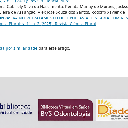
v. 7 n. 1 (2021): Revista Ciência Plural
ínia Gabriely Silva do Nascimento, Renata Munay de Moraes, Jacks
Vieira de Assunção, Alex José Souza dos Santos, Rodolfo Xavier de
NVASIVA NO RETRATAMENTO DE HIPOPLASIA DENTÁRIA COM RES
ncia Plural: v. 11 n. 2 (2025): Revista Ciência Plural
da por similaridade
para este artigo.