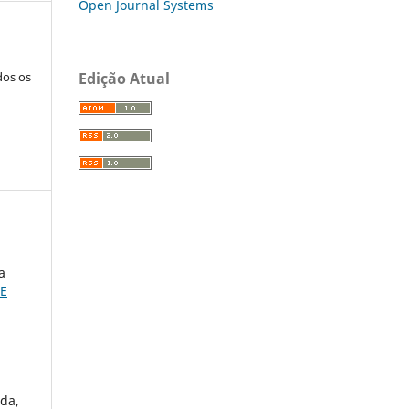
Open Journal Systems
dos os
Edição Atual
a
 E
ida,