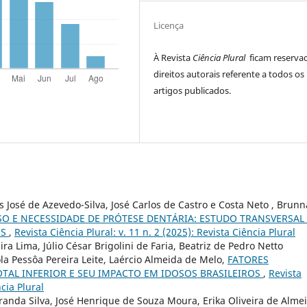
Licença
À Revista
Ciência Plural
ficam reserva
direitos autorais referente a todos os
artigos publicados.
 José de Azevedo-Silva, José Carlos de Castro e Costa Neto , Brunn
SO E NECESSIDADE DE PRÓTESE DENTÁRIA: ESTUDO TRANSVERSAL
OS
,
Revista Ciência Plural: v. 11 n. 2 (2025): Revista Ciência Plural
ra Lima, Júlio César Brigolini de Faria, Beatriz de Pedro Netto
a Pessôa Pereira Leite, Laércio Almeida de Melo,
FATORES
TAL INFERIOR E SEU IMPACTO EM IDOSOS BRASILEIROS
,
Revista
ncia Plural
anda Silva, José Henrique de Souza Moura, Erika Oliveira de Alme