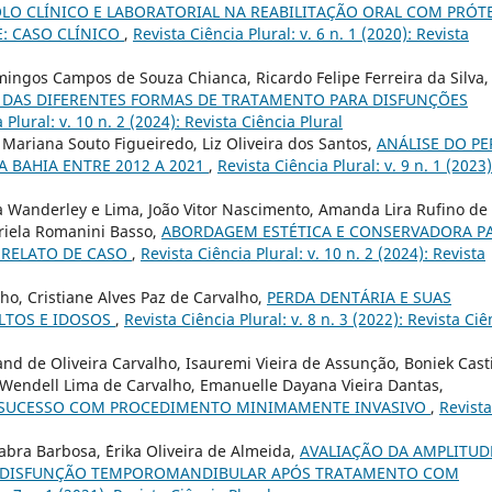
LO CLÍNICO E LABORATORIAL NA REABILITAÇÃO ORAL COM PRÓT
: CASO CLÍNICO
,
Revista Ciência Plural: v. 6 n. 1 (2020): Revista
ingos Campos de Souza Chianca, Ricardo Felipe Ferreira da Silva,
 DAS DIFERENTES FORMAS DE TRATAMENTO PARA DISFUNÇÕES
 Plural: v. 10 n. 2 (2024): Revista Ciência Plural
Mariana Souto Figueiredo, Liz Oliveira dos Santos,
ANÁLISE DO PE
 BAHIA ENTRE 2012 A 2021
,
Revista Ciência Plural: v. 9 n. 1 (2023)
a Wanderley e Lima, João Vitor Nascimento, Amanda Lira Rufino de
briela Romanini Basso,
ABORDAGEM ESTÉTICA E CONSERVADORA P
 RELATO DE CASO
,
Revista Ciência Plural: v. 10 n. 2 (2024): Revista
ho, Cristiane Alves Paz de Carvalho,
PERDA DENTÁRIA E SUAS
LTOS E IDOSOS
,
Revista Ciência Plural: v. 8 n. 3 (2022): Revista Ciê
and de Oliveira Carvalho, Isauremi Vieira de Assunção, Boniek Casti
 Wendell Lima de Carvalho, Emanuelle Dayana Vieira Dantas,
: SUCESSO COM PROCEDIMENTO MINIMAMENTE INVASIVO
,
Revista
abra Barbosa, ´Erika Oliveira de Almeida,
AVALIAÇÃO DA AMPLITUD
M DISFUNÇÃO TEMPOROMANDIBULAR APÓS TRATAMENTO COM