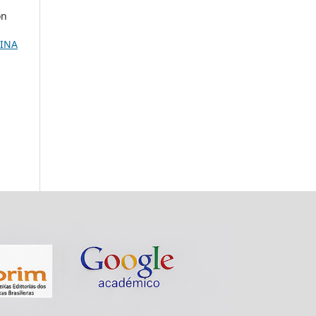
on
INA