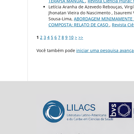
TERAPIA MANUAL
,
Revista Ciência Plural: 
Letícia Aranha de Azevedo Rebouças, Virg
Jhonatan Vieira do Nascimento , Isauremi 
Sousa-Lima,
ABORDAGEM MINIMAMENTE I
COMPOSTA: RELATO DE CASO
,
Revista Ciê
1
2
3
4
5
6
7
8
9
10
>
>>
Você também pode
iniciar uma pesquisa avança