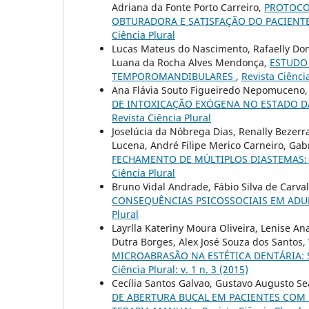
Adriana da Fonte Porto Carreiro,
PROTOCO
OBTURADORA E SATISFAÇÃO DO PACIENTE
Ciência Plural
Lucas Mateus do Nascimento, Rafaelly Dom
Luana da Rocha Alves Mendonça,
ESTUDO
TEMPOROMANDIBULARES
,
Revista Ciência
Ana Flávia Souto Figueiredo Nepomuceno, 
DE INTOXICAÇÃO EXÓGENA NO ESTADO DA
Revista Ciência Plural
Joselúcia da Nóbrega Dias, Renally Bezerr
Lucena, André Filipe Merico Carneiro, Ga
FECHAMENTO DE MÚLTIPLOS DIASTEMAS:
Ciência Plural
Bruno Vidal Andrade, Fábio Silva de Carval
CONSEQUÊNCIAS PSICOSSOCIAIS EM ADU
Plural
Layrlla Kateriny Moura Oliveira, Lenise An
Dutra Borges, Alex José Souza dos Santos,
MICROABRASÃO NA ESTÉTICA DENTÁRIA
Ciência Plural: v. 1 n. 3 (2015)
Cecília Santos Galvao, Gustavo Augusto Se
DE ABERTURA BUCAL EM PACIENTES CO