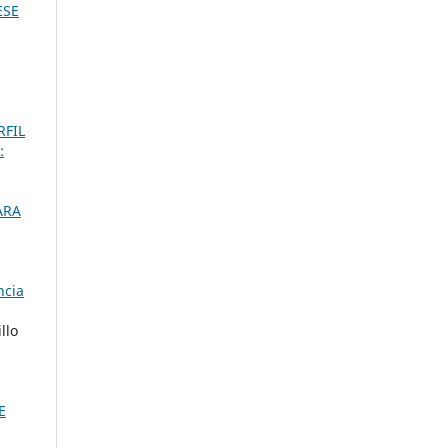
ESE
RFIL
:
ARA
ncia
llo
E