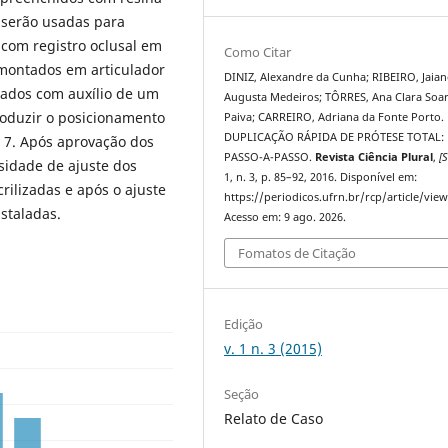
s serão usadas para
 com registro oclusal em
Como Citar
 montados em articulador
DINIZ, Alexandre da Cunha; RIBEIRO, Jaian
onados com auxílio de um
Augusta Medeiros; TÔRRES, Ana Clara Soa
roduzir o posicionamento
Paiva; CARREIRO, Adriana da Fonte Porto.
DUPLICAÇÃO RÁPIDA DE PRÓTESE TOTAL:
a 7. Após aprovação dos
PASSO-A-PASSO.
Revista Ciência Plural
,
[S
sidade de ajuste dos
1, n. 3, p. 85–92, 2016. Disponível em:
rilizadas e após o ajuste
https://periodicos.ufrn.br/rcp/article/vie
staladas.
Acesso em: 9 ago. 2026.
Fomatos de Citação
Edição
v. 1 n. 3 (2015)
Seção
Relato de Caso