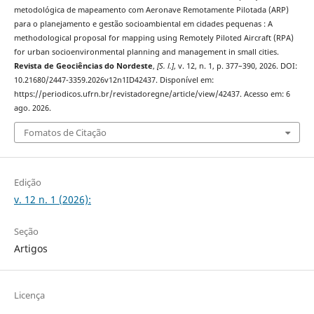
metodológica de mapeamento com Aeronave Remotamente Pilotada (ARP)
para o planejamento e gestão socioambiental em cidades pequenas : A
methodological proposal for mapping using Remotely Piloted Aircraft (RPA)
for urban socioenvironmental planning and management in small cities.
Revista de Geociências do Nordeste
,
[S. l.]
, v. 12, n. 1, p. 377–390, 2026. DOI:
10.21680/2447-3359.2026v12n1ID42437. Disponível em:
https://periodicos.ufrn.br/revistadoregne/article/view/42437. Acesso em: 6
ago. 2026.
Fomatos de Citação
Edição
v. 12 n. 1 (2026):
Seção
Artigos
Licença