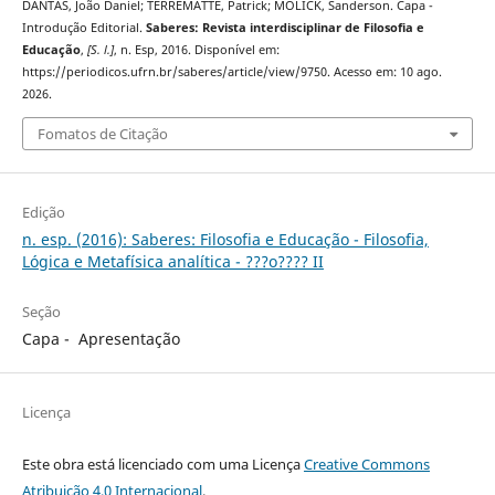
DANTAS, João Daniel; TERREMATTE, Patrick; MOLICK, Sanderson. Capa -
Introdução Editorial.
Saberes: Revista interdisciplinar de Filosofia e
Educação
,
[S. l.]
, n. Esp, 2016. Disponível em:
https://periodicos.ufrn.br/saberes/article/view/9750. Acesso em: 10 ago.
2026.
Fomatos de Citação
Edição
n. esp. (2016): Saberes: Filosofia e Educação - Filosofia,
Lógica e Metafísica analítica - ???o???? II
Seção
Capa - Apresentação
Licença
Este obra está licenciado com uma Licença
Creative Commons
Atribuição 4.0 Internacional
.