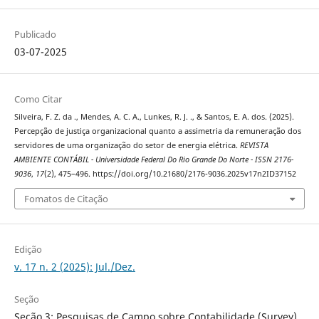
Publicado
03-07-2025
Como Citar
Silveira, F. Z. da ., Mendes, A. C. A., Lunkes, R. J. ., & Santos, E. A. dos. (2025).
Percepção de justiça organizacional quanto a assimetria da remuneração dos
servidores de uma organização do setor de energia elétrica.
REVISTA
AMBIENTE CONTÁBIL - Universidade Federal Do Rio Grande Do Norte - ISSN 2176-
9036
,
17
(2), 475–496. https://doi.org/10.21680/2176-9036.2025v17n2ID37152
Fomatos de Citação
Edição
v. 17 n. 2 (2025): Jul./Dez.
Seção
Seção 3: Pesquisas de Campo sobre Contabilidade (Survey)