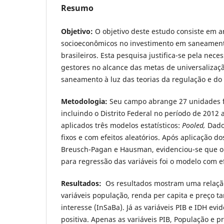
Resumo
Objetivo:
O objetivo deste estudo consiste em an
socioeconômicos no investimento em saneament
brasileiros. Esta pesquisa justifica-se pela nece
gestores no alcance das metas de universalizaçã
saneamento à luz das teorias da regulação e do 
Metodologia:
Seu campo abrange 27 unidades fe
incluindo o Distrito Federal no período de 2012 
aplicados três modelos estatísticos:
Pooled,
Dados
fixos e com efeitos aleatórios. Após aplicação d
Breusch-Pagan e Hausman, evidenciou-se que o
para regressão das variáveis foi o modelo com ef
Resultados:
Os resultados mostram uma relação
variáveis população, renda per capita e preço ta
interesse (InSaBa). Já as variáveis PIB e IDH ev
positiva. Apenas as variáveis PIB, População e pr