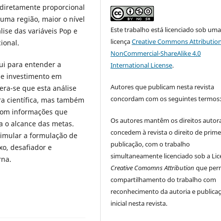
 diretamente proporcional
uma região, maior o nível
Este trabalho está licenciado sob um
ise das variáveis Pop e
licença
Creative Commons Attribution
cional.
NonCommercial-ShareAlike 4.0
ui para entender a
International License
.
 de investimento em
Autores que publicam nesta revista
era-se que esta análise
concordam com os seguintes termos
ra científica, mas também
 com informações que
Os autores mantêm os direitos autora
ra o alcance das metas.
concedem à revista o direito de prime
imular a formulação de
publicação, com o trabalho
xo, desafiador e
simultaneamente licenciado sob a Li
rna.
Creative Comomns Attribution
que perm
compartilhamento do trabalho com
reconhecimento da autoria e publica
inicial nesta revista.