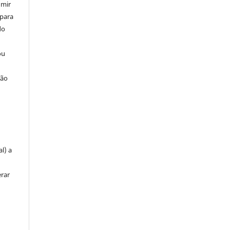
umir
 para
do
ou
ção
u
l) a
erar