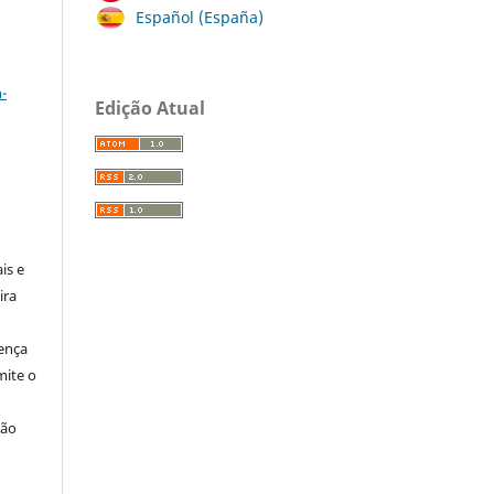
Español (España)
a
-
Edição Atual
:
is e
ira
cença
ite o
ção