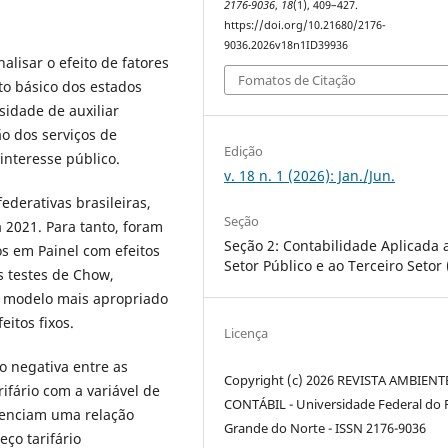
2176-9036
,
18
(1), 409–427.
https://doi.org/10.21680/2176-
9036.2026v18n1ID39936
alisar o efeito de fatores
Fomatos de Citação
o básico dos estados
ssidade de auxiliar
o dos serviços de
Edição
interesse público.
v. 18 n. 1 (2026): Jan./Jun.
derativas brasileiras,
Seção
a 2021. Para tanto, foram
Seção 2: Contabilidade Aplicada 
 em Painel com efeitos
Setor Público e ao Terceiro Setor 
os testes de Chow,
 modelo mais apropriado
eitos fixos.
Licença
 negativa entre as
Copyright (c) 2026 REVISTA AMBIENT
rifário com a variável de
CONTÁBIL - Universidade Federal do 
idenciam uma relação
Grande do Norte - ISSN 2176-9036
eço tarifário