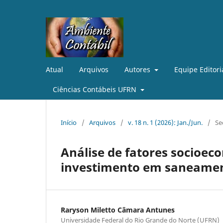
Atual
Arquivos
Autores
Equipe Editori
Ciências Contábeis UFRN
Início
/
Arquivos
/
v. 18 n. 1 (2026): Jan./Jun.
/
Se
Análise de fatores socioec
investimento em saneament
Raryson Miletto Câmara Antunes
Universidade Federal do Rio Grande do Norte (UFRN)