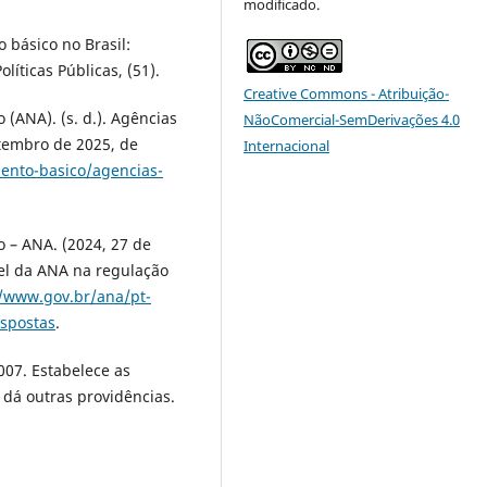
modificado.
o básico no Brasil:
líticas Públicas, (51).
Creative Commons - Atribuição-
(ANA). (s. d.). Agências
NãoComercial-SemDerivações 4.0
tembro de 2025, de
Internacional
ento-basico/agencias-
 – ANA. (2024, 27 de
pel da ANA na regulação
//www.gov.br/ana/pt-
spostas
.
2007. Estabelece as
 dá outras providências.