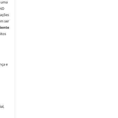
a uma
-ND
vações
em ser
iente
itos
nça e
al,