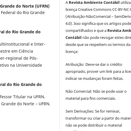
A
Revista Ambiente Contábil
utiliz
o Grande do Norte (UFRN)
licença Creative Commons CC-BY-NC
 Federal do Rio Grande
(Atribuição-NãoComercial – SemDeri
4.0). Isso significa que os artigos pod
compartilhados e que a
Revista Amb
ral do Rio Grande do
Contábil
não pode revogar estes dire
iinstitucional e Inter-
desde que se respeitem os termos da
estre em Ciência
licença:
er-regional de Pós-
Atribuição: Deve-se dar o crédito
tivo na Universidade
apropriado, prover um link para a lice
indicar se mudanças foram feitas.
ral do Rio Grande do
Não Comercial: Não se pode usar o
fessor Titular na UFRN.
material para fins comerciais.
o Grande do Norte – UFRN.
Sem Derivações: Se for remixar,
transformar ou criar a partir do materi
não se pode distribuir o material