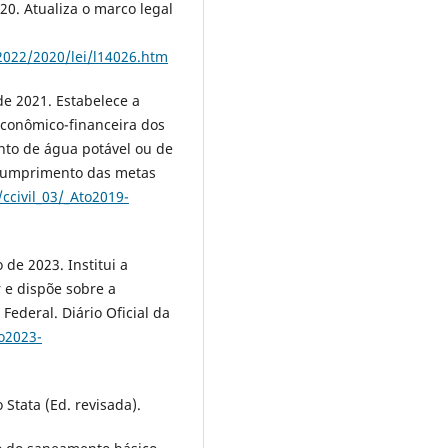
020. Atualiza o marco legal
-2022/2020/lei/l14026.htm
 de 2021. Estabelece a
conômico-financeira dos
nto de água potável ou de
o cumprimento das metas
ccivil_03/_Ato2019-
 de 2023. Institui a
r e dispõe sobre a
ederal. Diário Oficial da
to2023-
Stata (Ed. revisada).