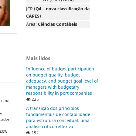
JCR (
Q4 – nova classificação da
CAPES
)
Área:
Ciências Contábeis
Mais lidos
Influence of budget participation
on budget quality, budget
adequacy, and budget goal level of
managers with budgetary
responsibility in port companies
225
 F. de,
A transição dos princípios
de
fundamentais de contabilidade
stados
para estrutura conceitual: uma
análise crítico-reflexiva
 ISSN
192