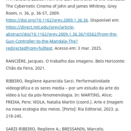
The Cybernetic Cinema of John and James Whitney. Grey
Room, n. 36, p. 36-57, 2009.
https://doi.org/10.1162/grey.2009.1.36.36
. Disponível em:
https://direct.mit.edu/grey/article-
abstract/doi/10.1162/grey.2009.1.36.36/10562/From-the-
Gun-Controller-to-the-Mandala-The?
redirectedFrom=fulltext
. Acesso em: 3 mar. 2025.
RANCIÈRE, Jacques. O trabalho das imagens. Belo Horizonte:
Chão da Feira, 2021.
RIBEIRO, Regilene Aparecida Sarzi. Performatividade
videográfica e os seres media – por um estudo da arte do
vídeo à luz da pós-fenomenologia. In: MARTINS, Alice;
FREIXA, Pere; VIOLA, Natalia Martin (coord.). Arte e Imagem
na nova ecologia dos meios. [Porto]: Ria Editorial, 2023. p.
218-245.
SARZI-RIBEIRO, Regilene A.; BRESSANIN, Marcelo.