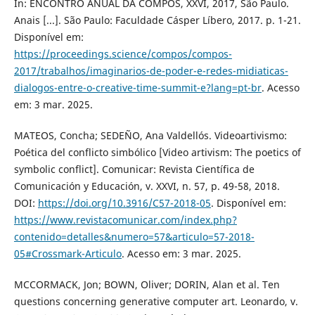
In: ENCONTRO ANUAL DA COMPÓS, XXVI, 2017, São Paulo.
Anais [...]. São Paulo: Faculdade Cásper Líbero, 2017. p. 1-21.
Disponível em:
https://proceedings.science/compos/compos-
2017/trabalhos/imaginarios-de-poder-e-redes-midiaticas-
dialogos-entre-o-creative-time-summit-e?lang=pt-br
. Acesso
em: 3 mar. 2025.
MATEOS, Concha; SEDEÑO, Ana Valdellós. Videoartivismo:
Poética del conflicto simbólico [Video artivism: The poetics of
symbolic conflict]. Comunicar: Revista Científica de
Comunicación y Educación, v. XXVI, n. 57, p. 49-58, 2018.
DOI:
https://doi.org/10.3916/C57-2018-05
. Disponível em:
https://www.revistacomunicar.com/index.php?
contenido=detalles&numero=57&articulo=57-2018-
05#Crossmark-Articulo
. Acesso em: 3 mar. 2025.
MCCORMACK, Jon; BOWN, Oliver; DORIN, Alan et al. Ten
questions concerning generative computer art. Leonardo, v.