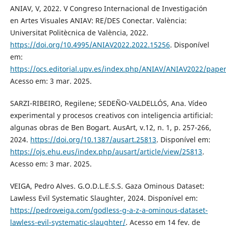
ANIAV, V, 2022. V Congreso Internacional de Investigación
en Artes Visuales ANIAV: RE/DES Conectar. València:
Universitat Politècnica de València, 2022.
https://doi.org/10.4995/ANIAV2022.2022.15256
. Disponível
em:
https://ocs.editorial.upv.es/index.php/ANIAV/ANIAV2022/pape
Acesso em: 3 mar. 2025.
SARZI-RIBEIRO, Regilene; SEDEÑO-VALDELLÓS, Ana. Vídeo
experimental y procesos creativos con inteligencia artificial:
algunas obras de Ben Bogart. AusArt, v.12, n. 1, p. 257-266,
2024.
https://doi.org/10.1387/ausart.25813
. Disponível em:
https://ojs.ehu.eus/index.php/ausart/article/view/25813
.
Acesso em: 3 mar. 2025.
VEIGA, Pedro Alves. G.O.D.L.E.S.S. Gaza Ominous Dataset:
Lawless Evil Systematic Slaughter, 2024. Disponível em:
https://pedroveiga.com/godless-g-a-z-a-ominous-dataset-
lawless-evil-systematic-slaughter/
. Acesso em 14 fev. de