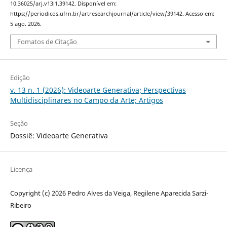
10.36025/arj.v13i1.39142. Disponível em:
https://periodicos.ufrn.br/artresearchjournal/article/view/39142. Acesso em:
5 ago. 2026.
Fomatos de Citação
Edição
v. 13 n. 1 (2026): Videoarte Generativa; Perspectivas
Multidisciplinares no Campo da Arte; Artigos
Seção
Dossiê: Videoarte Generativa
Licença
Copyright (c) 2026 Pedro Alves da Veiga, Regilene Aparecida Sarzi-
Ribeiro