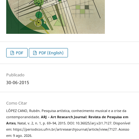
PDF
PDF (English)
Publicado
30-06-2015
Como Citar
LÓPEZ CANO, Rubén. Pesquisa artística, conhecimento musical e a crise da
contemporaneidade.
ARJ – Art Research Journal: Revista de Pesquisa em
Artes
, Natal, v. 2, n. 1, p. 69–94, 2015. DOI: 10.36025/arj.v2i1.7127. Disponível
em: https://periodicos.ufrn.br/artresearchjournal/article/view/7127. Acesso
em: 9 ago. 2026.