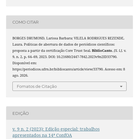
COMO CITAR
BORGES DRUMOND, Larissa Barbara; VILELA RODRIGUES REZENDE,
Laura. Políticas de abertura de dados de periódicos científicos:
proposta a partir da certificação Core Trust Seal.
BiblioCanto
,
[S. l.]
, v.
9, n. 2, p. 64–69, 2023. DOI: 10.21680/2447-7842.2023v9n2ID33790.
Disponível em:
https://periodicos.ufrn.br/bibliocanto/article/view/33790. Acesso em: 8
ago. 2026.
Fomatos de Citação
EDIÇÃO
v. 9 n. 2 (2023): Edição especial: trabalhos
apresentados na 14ª ConfOA