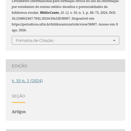
Letramento informacional para formação crítica no uso da informação
por estudantes do ensino médio: desafios e potencialidades da
biblioteca escolar.
BiblioCanto
,
[S. l.]
, v. 10, n. 1, p. 48–73, 2024. DOI:
10.21680/2447-7842.2024v10n1ID36807. Disponível em:
https://periodicos.ufrn.br/bibliocanto/article/view/36807. Acesso em: 8
ago. 2026.
Fomatos de Citação
EDIÇÃO
v. 10 n. 1 (2024)
SEÇÃO
Artigos