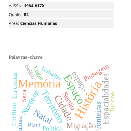
e-ISSN:
1984-817X
Qualis:
B2
Área:
Ciências Humanas
Palavras-chave
Paisagem
Belém
Trabalho
Lugar
espaço
Espaço
Trajetórias
Espacialidades
Memória
História
Território
Nordeste
Seca
Sertão
Turismo
Cidade
Fronteiras
Conflitos
Natal
Cultura
Migração
Piauí
Política