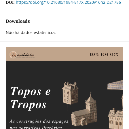
https://doi.org/10.21680/1984-817X.2020v16n2ID21786
DOI:
Downloads
Não há dados estatísticos.