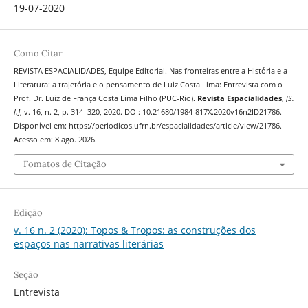
19-07-2020
Como Citar
REVISTA ESPACIALIDADES, Equipe Editorial. Nas fronteiras entre a História e a
Literatura: a trajetória e o pensamento de Luiz Costa Lima: Entrevista com o
Prof. Dr. Luiz de França Costa Lima Filho (PUC-Rio).
Revista Espacialidades
,
[S.
l.]
, v. 16, n. 2, p. 314–320, 2020. DOI: 10.21680/1984-817X.2020v16n2ID21786.
Disponível em: https://periodicos.ufrn.br/espacialidades/article/view/21786.
Acesso em: 8 ago. 2026.
Fomatos de Citação
Edição
v. 16 n. 2 (2020): Topos & Tropos: as construções dos
espaços nas narrativas literárias
Seção
Entrevista