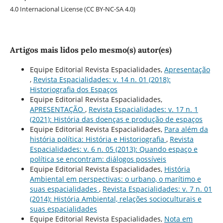
4.0 Internacional License (CC BY-NC-SA 4.0)
Artigos mais lidos pelo mesmo(s) autor(es)
Equipe Editorial Revista Espacialidades,
Apresentação
,
Revista Espacialidades: v. 14 n. 01 (2018):
Historiografia dos Espaços
Equipe Editorial Revista Espacialidades,
APRESENTAÇÃO
,
Revista Espacialidades: v. 17 n. 1
(2021): História das doenças e produção de espaços
Equipe Editorial Revista Espacialidades,
Para além da
história política: História e Historiografia
,
Revista
Espacialidades: v. 6 n. 05 (2013): Quando espaço e
política se encontram: diálogos possíveis
Equipe Editorial Revista Espacialidades,
História
Ambiental em perspectivas: o urbano, o marítimo e
suas espacialidades
,
Revista Espacialidades: v. 7 n. 01
(2014): História Ambiental, relações socioculturais e
suas espacialidades
Equipe Editorial Revista Espacialidades,
Nota em