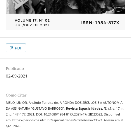
PDF
Publicado
02-09-2021
Como Citar
MELO JÚNIOR, Antônio Ferreira de. A RONDA DOS SÉCULOS E A AUTONOMIA
DA ASSINATURA “GUSTAVO BARROSO”.
Revista Espacialidades
,
[S. l.]
, v. 17, n.
2, p. 147–177, 2021. DOI: 10.21680/1984-817X.2021v17n2ID23522. Disponível
em: https://periodicos.ufrn.br/espacialidades/article/view/23522. Acesso em: 8
ago. 2026.