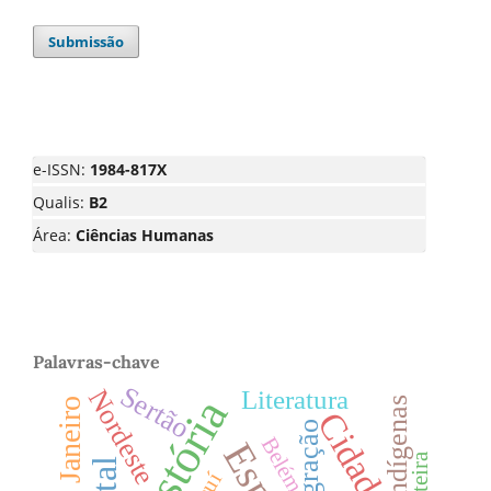
Submissão
e-ISSN:
1984-817X
Qualis:
B2
Área:
Ciências Humanas
Palavras-chave
Sertão
Nordeste
Literatura
História
Indígenas
Rio de Janeiro
Cidade
Migração
Belém