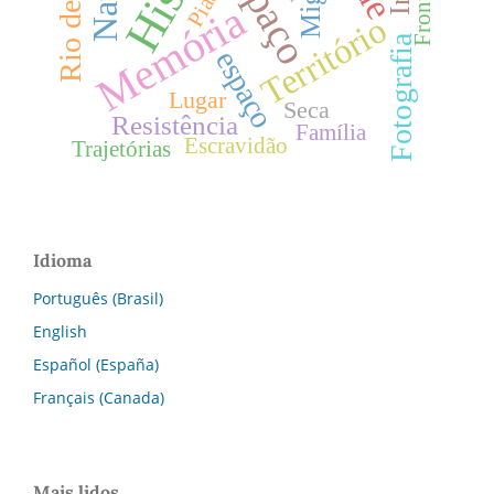
Espaço
Fronteira
Natal
Piauí
Memória
Território
Fotografia
espaço
Lugar
Seca
Resistência
Família
Escravidão
Trajetórias
Idioma
Português (Brasil)
English
Español (España)
Français (Canada)
Mais lidos