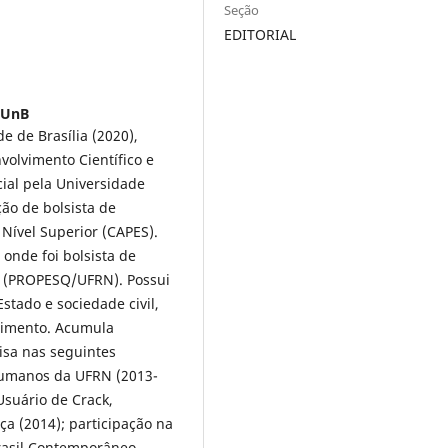
Seção
EDITORIAL
-UnB
e de Brasília (2020),
volvimento Científico e
ial pela Universidade
ão de bolsista de
Nível Superior (CAPES).
onde foi bolsista de
isa (PROPESQ/UFRN). Possui
stado e sociedade civil,
ecimento. Acumula
isa nas seguintes
 Humanos da UFRN (2013-
Usuário de Crack,
ça (2014); participação na
Brasil Contemporâneo