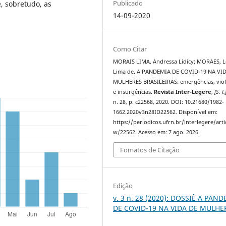
Publicado
, sobretudo, as
14-09-2020
Como Citar
MORAIS LIMA, Andressa Lidicy; MORAES, 
Lima de. A PANDEMIA DE COVID-19 NA VI
MULHERES BRASILEIRAS: emergências, viol
e insurgências.
Revista Inter-Legere
,
[S. l.
n. 28, p. c22568, 2020. DOI: 10.21680/1982-
1662.2020v3n28ID22562. Disponível em:
https://periodicos.ufrn.br/interlegere/arti
w/22562. Acesso em: 7 ago. 2026.
Fomatos de Citação
Edição
v. 3 n. 28 (2020): DOSSIÊ A PAN
DE COVID-19 NA VIDA DE MULHE