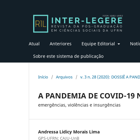
Atual
Anteriores
Equipe Editorial
Notí
Sobre este sistema de publicação
Início
/
Arquivos
/
v. 3 n. 28 (2020): DOSSIÊ A P
A PANDEMIA DE COVID-19 
emergências, violências e insurgências
Andressa Lidicy Morais Lima
GPS-UFRN; CAJU-UnB