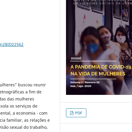
3n28ID22562
ulheres” buscou reunir
-etnográficas a fim de
idas das mulheres
sola os serviços de
PDF
mental, a economia - com
a familiar, as relações e
visão sexual do trabalho,