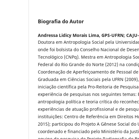
Biografia do Autor
Andressa Lidicy Morais Lima,
GPS-UFRN; CAJU
Doutora em Antropologia Social pela Universidad
onde foi bolsista do Conselho Nacional de Desen
Tecnológico (CNPq). Mestra em Antropologia Soc
Federal do Rio Grande do Norte (2012) na condiç
Coordenação de Aperfeiçoamento de Pessoal de 
Graduada em Ciências Sociais pela UFRN (2009), 
iniciação científica pela Pro-Reitoria de Pesqu
experiência de pesquisas nos seguintes temas: E
antropologia política e teoria crítica do reconh
experiências de atuação profissional e de pesqu
instituições: Centro de Referência em Direitos
2015); participou do Projeto A Gênese Social do 
coordenado e financiado pelo Ministério da Justi
equipe de pesquisa do Projeto Radiografia do 