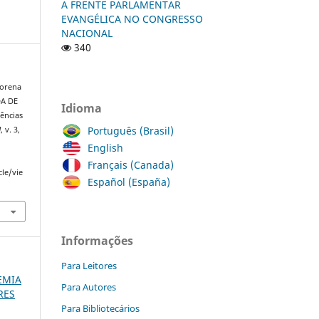
A FRENTE PARLAMENTAR
EVANGÉLICA NO CONGRESSO
NACIONAL
340
Lorena
DA DE
Idioma
ências
Português (Brasil)
]
, v. 3,
English
Français (Canada)
cle/vie
Español (España)
Informações
Para Leitores
DEMIA
Para Autores
RES
Para Bibliotecários