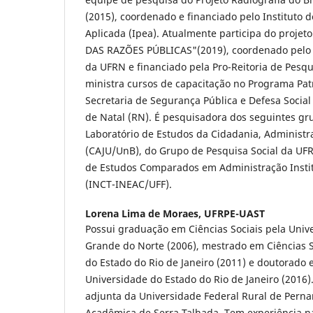
(2015), coordenado e financiado pelo Instituto
Aplicada (Ipea). Atualmente participa do proje
DAS RAZÕES PÚBLICAS"(2019), coordenado pelo 
da UFRN e financiado pela Pro-Reitoria de Pes
ministra cursos de capacitação no Programa Pa
Secretaria de Segurança Pública e Defesa Social
de Natal (RN). É pesquisadora dos seguintes gr
Laboratório de Estudos da Cidadania, Administra
(CAJU/UnB), do Grupo de Pesquisa Social da UFR
de Estudos Comparados em Administração Instit
(INCT-INEAC/UFF).
Lorena Lima de Moraes,
UFRPE-UAST
Possui graduação em Ciências Sociais pela Univ
Grande do Norte (2006), mestrado em Ciências S
do Estado do Rio de Janeiro (2011) e doutorado 
Universidade do Estado do Rio de Janeiro (2016)
adjunta da Universidade Federal Rural de Pern
Acadêmica de Serra Talhada. Tem experiência na