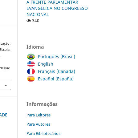
A FRENTE PARLAMENTAR
EVANGÉLICA NO CONGRESSO
NACIONAL
340
ucação:
Idioma
Escola.
Português (Brasil)
.
English
cle/vie
Français (Canada)
Español (España)
Informações
DADE
Para Leitores
Para Autores
Para Bibliotecários