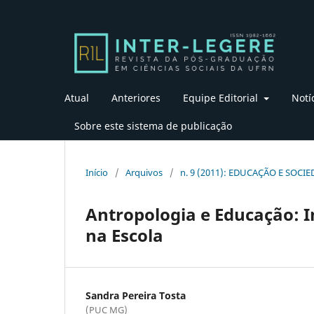
Atual
Anteriores
Equipe Editorial
Notí
Sobre este sistema de publicação
Início
/
Arquivos
/
n. 9 (2011): EDUCAÇÃO E SOCI
Antropologia e Educação: I
na Escola
Sandra Pereira Tosta
(PUC MG)