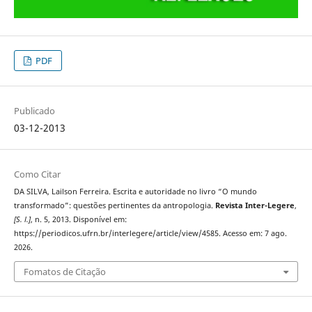
PDF
Publicado
03-12-2013
Como Citar
DA SILVA, Lailson Ferreira. Escrita e autoridade no livro “O mundo
transformado”: questões pertinentes da antropologia.
Revista Inter-Legere
,
[S. l.]
, n. 5, 2013. Disponível em:
https://periodicos.ufrn.br/interlegere/article/view/4585. Acesso em: 7 ago.
2026.
Fomatos de Citação