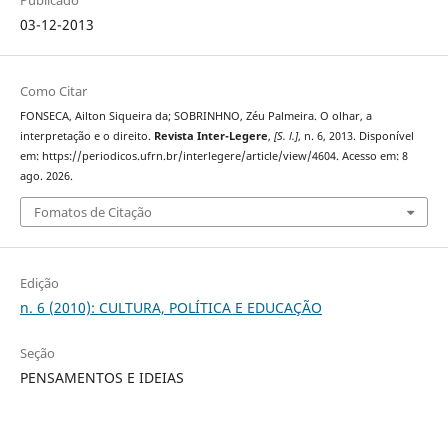
Publicado
03-12-2013
Como Citar
FONSECA, Ailton Siqueira da; SOBRINHNO, Zéu Palmeira. O olhar, a
interpretação e o direito.
Revista Inter-Legere
,
[S. l.]
, n. 6, 2013. Disponível
em: https://periodicos.ufrn.br/interlegere/article/view/4604. Acesso em: 8
ago. 2026.
Fomatos de Citação
Edição
n. 6 (2010): CULTURA, POLÍTICA E EDUCAÇÃO
Seção
PENSAMENTOS E IDEIAS