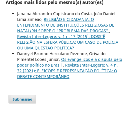
Artigos mais lidos pelo mesmo(s) autor(es)
Janaína Alexandra Capistrano da Costa, João Daniel
Lima Simeão,
RELIGIÃO E CIDADANIA: O
ENTENDIMENTO DE INSTITUIÇÕES RELIGIOSAS DE
NATAL/RN SOBRE O “PROBLEMA DAS DROGAS"
,
Revista Inter-Legere: v. 1 n. 17 (2015): DOSSIÊ
RELIGIÃO NA ESFERA PÚBLICA: UM CASO DE POLÍCIA
OU UMA QUESTÃO POLÍTICA?
Dannyel Brunno Herculano Rezende, Orivaldo
Pimentel Lopes Júnior,
Os evangélicos e a disputa pelo
poder político no Brasil
,
Revista Inter-Legere: v. 4 n.
32 (2021): ELEIÇÕES E REPRESENTAÇÃO POLÍTICA: O
DEBATE CONTEMPORÂNEO
Submissão