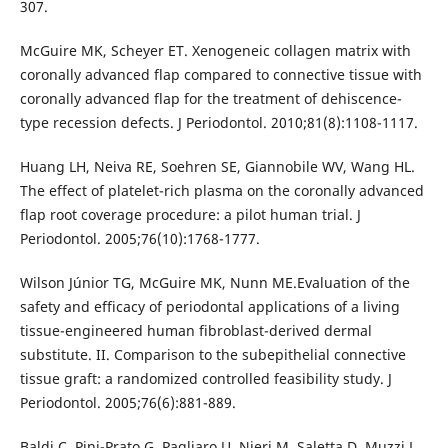
307.
McGuire MK, Scheyer ET. Xenogeneic collagen matrix with
coronally advanced flap compared to connective tissue with
coronally advanced flap for the treatment of dehiscence-
type recession defects. J Periodontol. 2010;81(8):1108-1117.
Huang LH, Neiva RE, Soehren SE, Giannobile WV, Wang HL.
The effect of platelet-rich plasma on the coronally advanced
flap root coverage procedure: a pilot human trial. J
Periodontol. 2005;76(10):1768-1777.
Wilson Júnior TG, McGuire MK, Nunn ME.Evaluation of the
safety and efficacy of periodontal applications of a living
tissue-engineered human fibroblast-derived dermal
substitute. II. Comparison to the subepithelial connective
tissue graft: a randomized controlled feasibility study. J
Periodontol. 2005;76(6):881-889.
Baldi C, Pini-Prato G, Pagliaro U, Nieri M, Saletta D, Muzzi L