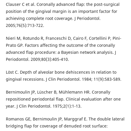
Clauser C et al. Coronally advanced flap: the post-surgical
position of the gingival margin is an important factor for
achieving complete root coverage. J Periodontol.
2005;76(5):713-722.
Nieri M, Rotundo R, Franceschi D, Cairo F, Cortellini P, Pini-
Prato GP. Factors affecting the outcome of the coronally
advanced flap procedure: a Bayesian network analysis. J
Periodontol. 2009;80(3):405-410.
Löst C. Depth of alveolar bone dehiscences in relation to
gingival recessions. J Clin Periodontol. 1984; 11(9):583-589.
Bernimoulin JP, Lüscher B, Mühlemann HR. Coronally
repositioned periodontal flap. Clinical evaluation after one
year. J Clin Periodontol. 1975;2(1):1-13.
Romanos GE, Bernimoulin JP, Marggraf E. The double lateral
bridging flap for coverage of denuded root surface: