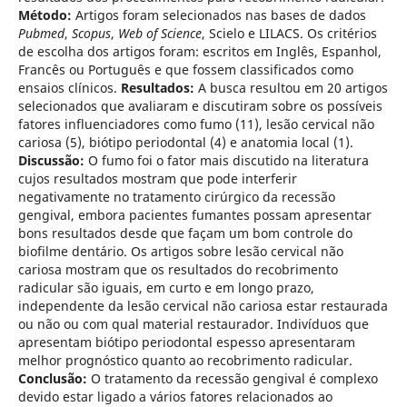
Método:
Artigos foram selecionados nas bases de dados
Pubmed
,
Scopus
,
Web of Science
, Scielo e LILACS. Os critérios
de escolha dos artigos foram: escritos em Inglês, Espanhol,
Francês ou Português e que fossem classificados como
ensaios clínicos.
Resultados:
A busca resultou em 20 artigos
selecionados que avaliaram e discutiram sobre os possíveis
fatores influenciadores como fumo (11), lesão cervical não
cariosa (5), biótipo periodontal (4) e anatomia local (1).
Discussão:
O fumo foi o fator mais discutido na literatura
cujos resultados mostram que pode interferir
negativamente no tratamento cirúrgico da recessão
gengival, embora pacientes fumantes possam apresentar
bons resultados desde que façam um bom controle do
biofilme dentário. Os artigos sobre lesão cervical não
cariosa mostram que os resultados do recobrimento
radicular são iguais, em curto e em longo prazo,
independente da lesão cervical não cariosa estar restaurada
ou não ou com qual material restaurador. Indivíduos que
apresentam biótipo periodontal espesso apresentaram
melhor prognóstico quanto ao recobrimento radicular.
Conclusão:
O tratamento da recessão gengival é complexo
devido estar ligado a vários fatores relacionados ao