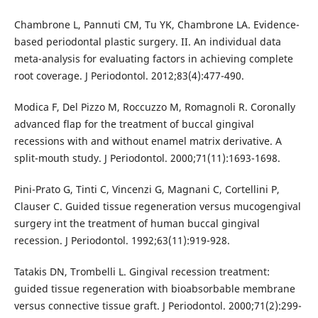
Chambrone L, Pannuti CM, Tu YK, Chambrone LA. Evidence-
based periodontal plastic surgery. II. An individual data
meta-analysis for evaluating factors in achieving complete
root coverage. J Periodontol. 2012;83(4):477-490.
Modica F, Del Pizzo M, Roccuzzo M, Romagnoli R. Coronally
advanced flap for the treatment of buccal gingival
recessions with and without enamel matrix derivative. A
split-mouth study. J Periodontol. 2000;71(11):1693-1698.
Pini-Prato G, Tinti C, Vincenzi G, Magnani C, Cortellini P,
Clauser C. Guided tissue regeneration versus mucogengival
surgery int the treatment of human buccal gingival
recession. J Periodontol. 1992;63(11):919-928.
Tatakis DN, Trombelli L. Gingival recession treatment:
guided tissue regeneration with bioabsorbable membrane
versus connective tissue graft. J Periodontol. 2000;71(2):299-