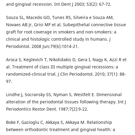
and gingival recession. Int Dent J 2003; 53(2): 67-72.
Souza SL, Macedo GO, Tunes RS, Silveira e Souza AM,
Novaes AB Jr, Grisi MF et al. Subepithelial connective tissue
graft for root coverage in smokers and non-smokers: a
clinical and histologic controlled study in humans. J
Periodontol. 2008 Jun;79(6):1014-21.
Aroca S, Keglevich T, Nikolidakis D, Gera I, Nagy K, Azzi R et
al. Treatment of class III multiple gingival recessions: a
randomized-clinical trial. J Clin Periodontol. 2010; 37(1): 88-
97.
Lindhe J, Socransky SS, Nyman S, Westfelt E. Dimensional
alteration of the periodontal tissues following therapy. Int J
Periodontics Restor Dent. 1987;7(2):9-22.
Boke F, Gazioglu C, Akkaya S, Akkaya M. Relationship
between orthodontic treatment and gingival health: a