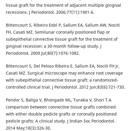
tissue graft for the treatment of adjacent multiple gingival
recessions. J Periodontol. 2006;77(11):1901-6.
Bittencourt S, Ribeiro Edel P, Sallum EA, Sallum AW, Nociti
FH, Casati MZ. Semilunar coronally positioned flap or
subepithelial connective tissue graft for the treatment of
gingival recession: a 30-month follow-up study. J
Periodontol. 2009 Jul;80(7):1076-1082.
Bittencourt S, Del Peloso Ribeiro E, Sallum EA, Nociti FH Jr,
Casati MZ. Surgical microscope may enhance root coverage
with subepithelial connective tissue graft: a randomized-
controlled clinical trial. J Periodontol. 2012 Jun;83(6):721-730.
Pendor S, Baliga V, Bhongade ML, Turakia V, Shori T.A
comparison between connective tissue grafts combined
with either double pedicle grafts or coronally positioned
pedicle grafts: A clinical study. J Indian Soc Periodontol.
2014 May;18(3):326-30.