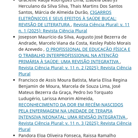
Herculano da Silva Silva, Thais Martins Dos Santos
Santos, Márcia de Almeida Durão,
CIGARROS
ELETRÔNICOS E SEUS EFEITOS À SAÚDE BUCAL:
REVISÃO DE LITERATURA
,
Revista Ciência Plural: v. 11
n. 1 (2025): Revista Ciência Plural
Josepson Maurício da Silva, Augusto José Bezerra de
Andrade, Marcelo Viana da Costa, Kesley Pablo Morais
de Azevedo ,
O PROFISSIONAL DE EDUCAÇÃO FÍSICA E
O TRABALHO INTERPROFISSIONAL NA ATENÇÃO
PRIMÁRIA À SAÚDE: UMA REVISÃO INTEGRATIVA
,
Revista Ciência Plural: v. 11 n. 2 (2025): Revista Ciência
Plural
Francisco de Assis Moura Batista, Maria Elisa Regina
Benjamin de Moura, Marcela de Souza Lima, José
Mateus Bezerra da Graça, Pedro Ivo Torquato
Ludugério, Larissa Amorim Almeida,
RECONHECIMENTO DA DOR EM RECÉM-NASCIDOS
PELA ENFERMAGEM NA UNIDADE DE TERAPIA
INTENSIVA NEONATAL: UMA REVISÃO INTEGRATIVA
,
Revista Ciência Plural: v. 11 n. 3 (2025): Revista Ciência
Plural
Pandora Eloa Oliveira Fonseca, Raissa Ramalho