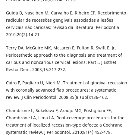
Guida B, Nasciben M, Carvalho E, Ribeiro EP. Recobrimento
radicular de recessões gengivais associadas a lesões
cervicais não cariosas: revisão da literatura. Periodontia
2010;20(2):14-21.
Terry DA, McGuire MK, McLaren E, Fulton R, Swift EJ Jr.
Perioesthetic approach to the diagnosis and treatment of
carious and noncarious cervical lesions: Part I. J Esthet
Restor Dent. 2003;15:217-232.
Cairo F, Pagliaro U, Nieri M. Treatment of gingival recession
with coronally advanced flap procedures: a systematic
review. J Clin Periodontol. 2008;35(8 supl):136-162.
Chambrone L, Sukekava F, Araújo MG, Pustiglioni FE,
Chambrone LA, Lima LA. Root-coverage procedures for the
treatment of localized recession-type defects: a Cochrane
systematic review. J Periodontol. 2010;81(4):452-478.