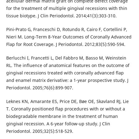
acellular dermal matrix graft on complete defect coverage
for the treatment of multiple gingival recessions with thin
tissue biotype. J Clin Periodontol. 2014;41(3):303-310.
Pini-Prato G, Franceschi D, Rotundo R, Cairo F, Cortellini P,
Nieri M. Long-Term 8-Year Outcomes of Coronally Advanced
Flap for Root Coverage. J Periodontol. 2012;83(5):590-594.
Berlucchi I, Francetti L, Del Fabbro M, Basso M, Weinstein
RL. The influence of anatomical features on the outcome of
gingival recessions treated with coronally advanced flap
and enamel matrix derivative: a 1-year prospective study. J
Periodontol. 2005;76(6):899-907.
Leknes KN, Amarante ES, Price DE, Bøe OE, Skavland RJ, Lie
T. Coronally positioned flap procedures with or without a
biodegradable membrane in the treatment of human
gingival recession. A 6-year follow-up study. J Clin
Periodontol. 2005;32(5):518-529.