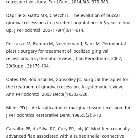
retrospective study. Eur J Dent. 2014;8(3):373-380.
Daprile G, Gatto MR, Checchi L. The evolution of buccal
gingival recessions in a student population : A 5 year follow-
up. J Periodontol. 2007; 78(4):611-614.
Roccuzzo M, Bunino M, Needleman I, Sanz M. Periodontal
plastic surgery for treatment of localized gingival
recessions: a systematic review. J Clin Periodontol. 2002;
29(Suppl. 3):178-194.
Oates TW, Robinson M, Gunsolley JC. Surgical therapies for
the treatment of gingival recession. A systematic review.
Ann Periodontol. 2003 Dec;8(1):303-320.
Miller PD Jr. A classification of marginal tissue recession. Int
J Periodontics Restorative Dent. 1985;5(2):8-13.
Carvalho PF, da Silva RC, Cury PR, Joly JC. Modified coronally
advanced flap associated with a subepithelial connective