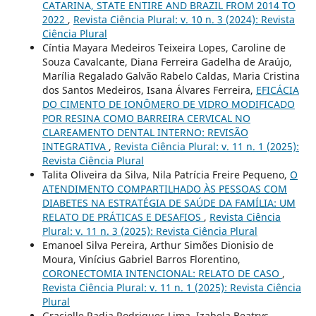
CATARINA, STATE ENTIRE AND BRAZIL FROM 2014 TO
2022
,
Revista Ciência Plural: v. 10 n. 3 (2024): Revista
Ciência Plural
Cíntia Mayara Medeiros Teixeira Lopes, Caroline de
Souza Cavalcante, Diana Ferreira Gadelha de Araújo,
Marília Regalado Galvão Rabelo Caldas, Maria Cristina
dos Santos Medeiros, Isana Álvares Ferreira,
EFICÁCIA
DO CIMENTO DE IONÔMERO DE VIDRO MODIFICADO
POR RESINA COMO BARREIRA CERVICAL NO
CLAREAMENTO DENTAL INTERNO: REVISÃO
INTEGRATIVA
,
Revista Ciência Plural: v. 11 n. 1 (2025):
Revista Ciência Plural
Talita Oliveira da Silva, Nila Patrícia Freire Pequeno,
O
ATENDIMENTO COMPARTILHADO ÀS PESSOAS COM
DIABETES NA ESTRATÉGIA DE SAÚDE DA FAMÍLIA: UM
RELATO DE PRÁTICAS E DESAFIOS
,
Revista Ciência
Plural: v. 11 n. 3 (2025): Revista Ciência Plural
Emanoel Silva Pereira, Arthur Simões Dionisio de
Moura, Vinícius Gabriel Barros Florentino,
CORONECTOMIA INTENCIONAL: RELATO DE CASO
,
Revista Ciência Plural: v. 11 n. 1 (2025): Revista Ciência
Plural
Gracielle Radja Rodrigues Lima, Izabela Beatrys