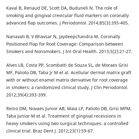
Kaval B, Renaud DE, Scott DA, Buduneli N. The role of
smoking and gingival crevicular fluid markers on coronally
advanced flap outcomes. J Periodontol. 2014;85(3):395-405.
Nanavati B, V Bhavsar N, Jaydeepchandra M. Coronally
Positioned Flap for Root Coverage: Comparison between
Smokers and Nonsmokers. J Int Oral Health. 2013;5(2):21-27.
Alves LB, Costa PP, Scombatti de Souza SL, de Moraes Grisi
MF, Palioto DB, Taba Jr M et al. Acellular dermal matrix graft
with or without enamel matrix derivative for root coverage
in smokers: a randomized clinical study. J Clin Periodontol.
2012;39(4):393-399.
Reino DM, Novaes Junior AB, Maia LP, Palioto DB, Grisi MFM,
Taba Junior M et al. Treatment of gingival recessions in
heavy smokers using two surgical techniques: a controlled
clinical trial. Braz Dent J. 2012;23(1):59-67.