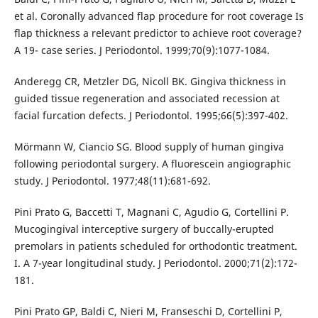
et al. Coronally advanced flap procedure for root coverage Is
flap thickness a relevant predictor to achieve root coverage?
A 19- case series. J Periodontol. 1999;70(9):1077-1084.
Anderegg CR, Metzler DG, Nicoll BK. Gingiva thickness in
guided tissue regeneration and associated recession at
facial furcation defects. J Periodontol. 1995;66(5):397-402.
Mörmann W, Ciancio SG. Blood supply of human gingiva
following periodontal surgery. A fluorescein angiographic
study. J Periodontol. 1977;48(11):681-692.
Pini Prato G, Baccetti T, Magnani C, Agudio G, Cortellini P.
Mucogingival interceptive surgery of buccally-erupted
premolars in patients scheduled for orthodontic treatment.
I. A 7-year longitudinal study. J Periodontol. 2000;71(2):172-
181.
Pini Prato GP, Baldi C, Nieri M, Franseschi D, Cortellini P,