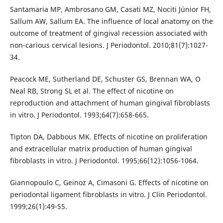
Santamaria MP, Ambrosano GM, Casati MZ, Nociti Júnior FH,
Sallum AW, Sallum EA. The influence of local anatomy on the
outcome of treatment of gingival recession associated with
non-carious cervical lesions. J Periodontol. 2010;81(7):1027-
34.
Peacock ME, Sutherland DE, Schuster GS, Brennan WA, O
Neal RB, Strong SL et al. The effect of nicotine on
reproduction and attachment of human gingival fibroblasts
in vitro. J Periodontol. 1993;64(7):658-665.
Tipton DA, Dabbous MK. Effects of nicotine on proliferation
and extracellular matrix production of human gingival
fibroblasts in vitro. J Periodontol. 1995;66(12):1056-1064.
Giannopoulo C, Geinoz A, Cimasoni G. Effects of nicotine on
periodontal ligament fibroblasts in vitro. J Clin Periodontol.
1999;26(1):49-55.