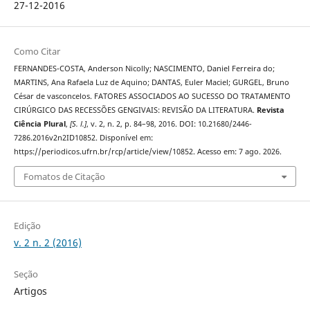
27-12-2016
Como Citar
FERNANDES-COSTA, Anderson Nicolly; NASCIMENTO, Daniel Ferreira do;
MARTINS, Ana Rafaela Luz de Aquino; DANTAS, Euler Maciel; GURGEL, Bruno
César de vasconcelos. FATORES ASSOCIADOS AO SUCESSO DO TRATAMENTO
CIRÚRGICO DAS RECESSÕES GENGIVAIS: REVISÃO DA LITERATURA.
Revista
Ciência Plural
,
[S. l.]
, v. 2, n. 2, p. 84–98, 2016. DOI: 10.21680/2446-
7286.2016v2n2ID10852. Disponível em:
https://periodicos.ufrn.br/rcp/article/view/10852. Acesso em: 7 ago. 2026.
Fomatos de Citação
Edição
v. 2 n. 2 (2016)
Seção
Artigos