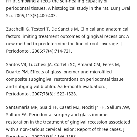
FH Jr. Smoking affects the self-healing capacity of
periodontal tissues. A histological study in the rat. Eur J Oral
Sci. 2005;113(5):400-403.
Zucchelli G, Testori T, De Sanctis M. Clinical and anatomical
factors limiting treatment outcomes of gingival recession: A
new method to predetermine the line of root coverage. J
Periodontol. 2006;77(4):714-721.
Santos VR, Lucchesi JA, Cortelli SC, Amaral CM, Feres M,
Duarte PM. Effects of glass ionomer and microfilled
composite subgingival restorations on periodontal tissue
and subgingival biofilm: Aa 6-month evaluation. J
Periodontol. 2007;78(8):1522-1528.
Santamaria MP, Suaid FF, Casati MZ, Nociti Jr FH, Sallum AW,
Sallum EA. Periodontal surgery and glass ionomer
restoration in the treatment of gingival recession associated
with a non-carious cervical lesion: Report of three cases. J
Periodontol. 2007;78(6):1146-1153.