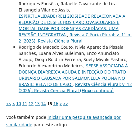
Rodrigues Fonsêca, Rafaelle Cavalcante de Lira,
Elisangela Vilar de Assis,
ESPIRITUALIDADE/RELIGIOSIDADE RELACIONADA A
REDUÇÃO DE DESFECHOS CARDIOVASCULARES E
MORTALIDADE POR DOENÇAS CARDÍACAS: UMA
REVISÃO INTEGRATIVA
,
Revista Ciência Plural: v. 11 n.
2 (2025): Revista Ciência Plural
Rodrigo de Macedo Couto, Nivia Aparecida Pissaia
Sanches, Luana Alves Suleiman, Enzo Anunciato
Araujo, Diogo Boldrin Ferreira, Suely Miyuki Yashiro,
Eduardo Alexandrino Medeiros,
SEPSE ASSOCIADA À
DOENÇA DIARREICA AGUDA E INFECÇÃO DO TRATO
URINÁRIO CAUSADA POR SALMONELLA POONA NO
BRASIL: RELATO DE CASO
,
Revista Ciência Plural: v. 12
(2026): Revista Ciência Plural (Fluxo contínuo)
<<
<
10
11
12
13
14
15
16
>
>>
Você também pode
iniciar uma pesquisa avançada por
similaridade
para este artigo.