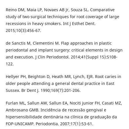
Reino DM, Maia LP, Novaes AB Jr, Souza SL. Comparative
study of two surgical techniques for root coverage of large
recessions in heavy smokers. Int J Esthet Dent.
2015;10(3):456-67.
de Sanctis M, Clementini M. Flap approaches in plastic
periodontal and implant surgery: critical elements in design
and execution. J Clin Periodontol. 2014;41(Suppl 15):S108-
122.
Hellyer PH, Beighton D, Heath MR, Lynch, EJR. Root caries in
older people attending a general dental practice in East
Sussex. Br Dent J. 1990;169(7):201-206.
Furlan ML, Sallun AW, Sallun EA, Nociti junior FH, Casati MZ,
Ambrosano GMB. Incidência de recessão gengival e
hipersensibilidade dentinária na clínica de graduação da
FOP-UNICAMP. Periodontia. 2007;17(1):53-61.