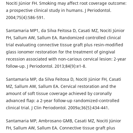
Nociti Júnior FH. Smoking may affect root coverage outcome:
a prospective clinical study in humans. J Periodontol.
2004;75(4):586-591.
Santamaria MP1, da Silva Feitosa D, Casati MZ, Nociti Júnior
FH, Sallum AW, Sallum EA. Randomized controlled clinical
trial evaluating connective tissue graft plus resin-modified
glass ionomer restoration for the treatment of gingival
recession associated with non-carious cervical lesion: 2-year
follow-up. J Periodontol. 2013;84(9):e1-8.
Santamaria MP, da Silva Feitosa D, Nociti Júnior FH, Casati
MZ, Sallum AW, Sallum EA. Cervical restoration and the
amount of soft tissue coverage achieved by coronally
advanced flap: a 2-year follow-up randomized-controlled
clinical trial. J Clin Periodontol. 2009a;36(5):434-441.
Santamaria MP, Ambrosano GMB, Casati MZ, Nociti Júnior
FH, Sallum AW, Sallum EA. Connective tissue graft plus