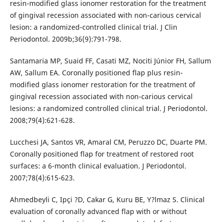
resin-modified glass ionomer restoration for the treatment
of gingival recession associated with non-carious cervical
lesion: a randomized-controlled clinical trial. J Clin
Periodontol. 2009b;36(9):791-798.
Santamaria MP, Suaid FF, Casati MZ, Nociti Júnior FH, Sallum
AW, Sallum EA. Coronally positioned flap plus resin-
modified glass ionomer restoration for the treatment of
gingival recession associated with non-carious cervical
lesions: a randomized controlled clinical trial. J Periodontol.
2008;79(4):621-628.
Lucchesi JA, Santos VR, Amaral CM, Peruzzo DC, Duarte PM.
Coronally positioned flap for treatment of restored root
surfaces: a 6-month clinical evaluation. J Periodontol.
2007;78(4):615-623.
Ahmedbeyli C, Ipçi ?D, Cakar G, Kuru BE, Y?lmaz S. Clinical
evaluation of coronally advanced flap with or without