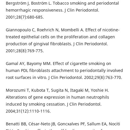
Bergström J, Boström L. Tobacco smoking and periodontal
hemorrhagic responsiveness. J Clin Periodontol.
2001;28(7):680-685.
Giannopoulo C, Roehrich N, Mombelli A. Effect of nicotine-
treated epithelial cells on the proliferation and collagen
production of gingival fibroblasts. J Clin Periodontol.
2001;28(8):769-775.
Gamal AY, Bayomy MM. Effect of cigarette smoking on
human PDL fibroblasts attachment to periodontally involved
root surfaces in vitro. J Clin Periodontol. 2002;29(8):763-770.
Morozumi T, Kubota T, Sugita N, Itagaki M, Yoshie H.
Alterations of gene expression in human neutrophils
induced by smoking cessation. J Clin Periodontol.
2004;31(12):1110-1116.
Benatti BB, César-Neto JB, Goncxalves PF, Sallum EA, Nociti