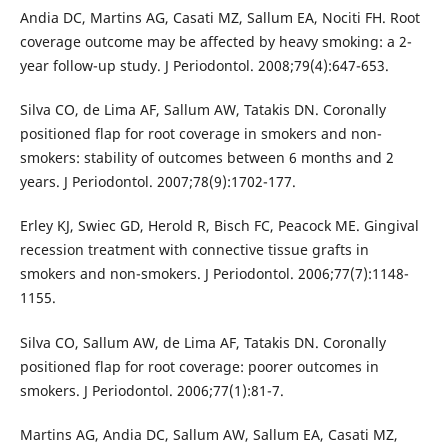
Andia DC, Martins AG, Casati MZ, Sallum EA, Nociti FH. Root
coverage outcome may be affected by heavy smoking: a 2-
year follow-up study. J Periodontol. 2008;79(4):647-653.
Silva CO, de Lima AF, Sallum AW, Tatakis DN. Coronally
positioned flap for root coverage in smokers and non-
smokers: stability of outcomes between 6 months and 2
years. J Periodontol. 2007;78(9):1702-177.
Erley KJ, Swiec GD, Herold R, Bisch FC, Peacock ME. Gingival
recession treatment with connective tissue grafts in
smokers and non-smokers. J Periodontol. 2006;77(7):1148-
1155.
Silva CO, Sallum AW, de Lima AF, Tatakis DN. Coronally
positioned flap for root coverage: poorer outcomes in
smokers. J Periodontol. 2006;77(1):81-7.
Martins AG, Andia DC, Sallum AW, Sallum EA, Casati MZ,