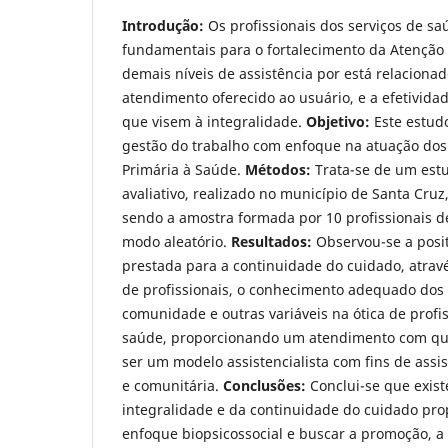
Introdução:
Os profissionais dos serviços de s
fundamentais para o fortalecimento da Atenção 
demais níveis de assistência por está relaciona
atendimento oferecido ao usuário, e a efetivida
que visem à integralidade.
Objetivo:
Este estudo
gestão do trabalho com enfoque na atuação dos 
Primária à Saúde.
Métodos:
Trata-se de um estu
avaliativo, realizado no município de Santa Cruz
sendo a amostra formada por 10 profissionais d
modo aleatório.
Resultados:
Observou-se a posit
prestada para a continuidade do cuidado, atravé
de profissionais, o conhecimento adequado dos
comunidade e outras variáveis na ótica de profi
saúde, proporcionando um atendimento com qu
ser um modelo assistencialista com fins de assist
e comunitária.
Conclusões:
Conclui-se que exis
integralidade e da continuidade do cuidado prop
enfoque biopsicossocial e buscar a promoção, 