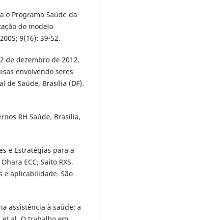
ra o Programa Saúde da
ntação do modelo
2005; 9(16): 39-52.
 12 de dezembro de 2012.
isas envolvendo seres
 de Saúde, Brasília (DF).
ernos RH Saúde, Brasília,
zes e Estratégias para a
 Ohara ECC; Saito RXS.
s e aplicabilidade. São
a assistência à saúde: a
 et al. O trabalho em