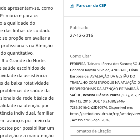
Parecer do CEP
aúde apresentam-se, como
Primária e para os
do a qualidade do
Publicado
de das linhas de cuidado
27-12-2016
 se propõe em avaliar a
profissionais na Atenção
do quantitativo,
Como Citar
, Rio Grande do Norte,
FERREIRA, Tainara Lôrena dos Santos; SOU
e saúde escolhidos de
Dandara Rayssa Silva de; ANDRADE, Fábia
ividade da assistência
Barbosa de. AVALIAÇÃO DA GESTÃO DO
s da baixa rotatividade
TRABALHO COM ENFOQUE NA ATUAÇÃO 
PROFISSIONAIS DA ATENÇÃO PRIMÁRIA À
 problemas de saúde da
SAÚDE.
Revista Ciência Plural
,
[S. l.]
, v. 2, 
ssionais da rede básica de
99–113, 2016. DOI: 10.21680/2446-
alidade na atenção por
7286.2016v2n2ID10974. Disponível em:
ência individual, familiar
https://periodicos.ufrn.br/rcp/article/vie
tem avanços por meio da
. Acesso em: 6 ago. 2026.
ostos por possibilitar um
Fomatos de Citação
a proteção e a manutenção