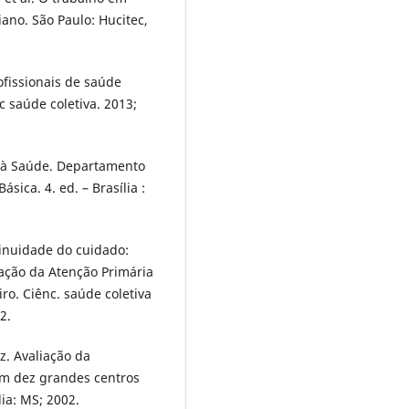
ano. São Paulo: Hucitec,
ofissionais de saúde
c saúde coletiva. 2013;
o à Saúde. Departamento
sica. 4. ed. – Brasília :
inuidade do cuidado:
iação da Atenção Primária
ro. Ciênc. saúde coletiva
2.
z. Avaliação da
m dez grandes centros
lia: MS; 2002.