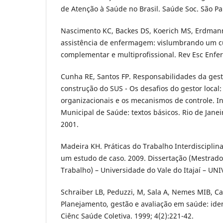
de Atenção à Saúde no Brasil. Saúde Soc. São Pau
Nascimento KC, Backes DS, Koerich MS, Erdmann
assistência de enfermagem: vislumbrando um cu
complementar e multiprofissional. Rev Esc Enfer
Cunha RE, Santos FP. Responsabilidades da ges
construção do SUS - Os desafios do gestor local:
organizacionais e os mecanismos de controle. In
Municipal de Saúde: textos básicos. Rio de Janei
2001.
Madeira KH. Práticas do Trabalho Interdisciplin
um estudo de caso. 2009. Dissertação (Mestrad
Trabalho) – Universidade do Vale do Itajaí – UNI
Schraiber LB, Peduzzi, M, Sala A, Nemes MIB, C
Planejamento, gestão e avaliação em saúde: ide
Ciênc Saúde Coletiva. 1999; 4(2):221-42.