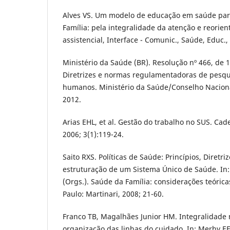
Alves VS. Um modelo de educação em saúde pa
Família: pela integralidade da atenção e reorie
assistencial, Interface - Comunic., Saúde, Educ., 
Ministério da Saúde (BR). Resolução nº 466, de
Diretrizes e normas regulamentadoras de pesqu
humanos. Ministério da Saúde/Conselho Nacional
2012.
Arias EHL, et al. Gestão do trabalho no SUS. Cad
2006; 3(1):119-24.
Saito RXS. Políticas de Saúde: Princípios, Diretri
estruturação de um Sistema Único de Saúde. In:
(Orgs.). Saúde da Família: considerações teórica
Paulo: Martinari, 2008; 21-60.
Franco TB, Magalhães Junior HM. Integralidade n
organização das linhas do cuidado. In: Merhy EE