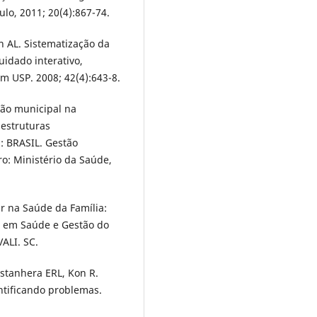
lo, 2011; 20(4):867-74.
 AL. Sistematização da
idado interativo,
m USP. 2008; 42(4):643-8.
tão municipal na
 estruturas
: BRASIL. Gestão
ro: Ministério da Saúde,
ar na Saúde da Família:
o em Saúde e Gestão do
VALI. SC.
astanhera ERL, Kon R.
ntificando problemas.