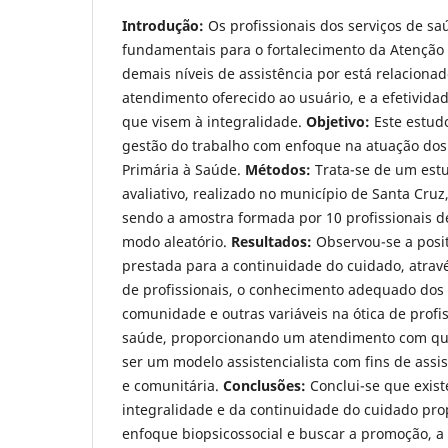
Introdução:
Os profissionais dos serviços de s
fundamentais para o fortalecimento da Atenção 
demais níveis de assistência por está relaciona
atendimento oferecido ao usuário, e a efetivida
que visem à integralidade.
Objetivo:
Este estudo
gestão do trabalho com enfoque na atuação dos 
Primária à Saúde.
Métodos:
Trata-se de um estu
avaliativo, realizado no município de Santa Cruz
sendo a amostra formada por 10 profissionais d
modo aleatório.
Resultados:
Observou-se a posit
prestada para a continuidade do cuidado, atravé
de profissionais, o conhecimento adequado dos
comunidade e outras variáveis na ótica de profi
saúde, proporcionando um atendimento com qu
ser um modelo assistencialista com fins de assist
e comunitária.
Conclusões:
Conclui-se que exis
integralidade e da continuidade do cuidado prop
enfoque biopsicossocial e buscar a promoção, 