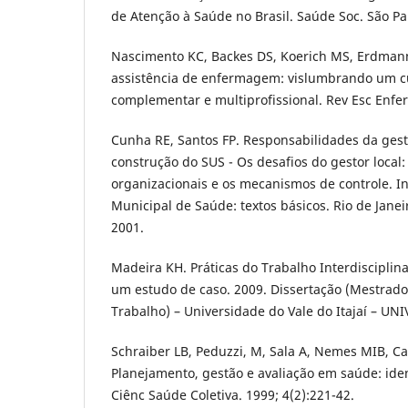
de Atenção à Saúde no Brasil. Saúde Soc. São Pau
Nascimento KC, Backes DS, Koerich MS, Erdmann
assistência de enfermagem: vislumbrando um cu
complementar e multiprofissional. Rev Esc Enfer
Cunha RE, Santos FP. Responsabilidades da ges
construção do SUS - Os desafios do gestor local:
organizacionais e os mecanismos de controle. In
Municipal de Saúde: textos básicos. Rio de Janei
2001.
Madeira KH. Práticas do Trabalho Interdisciplin
um estudo de caso. 2009. Dissertação (Mestrad
Trabalho) – Universidade do Vale do Itajaí – UNI
Schraiber LB, Peduzzi, M, Sala A, Nemes MIB, C
Planejamento, gestão e avaliação em saúde: ide
Ciênc Saúde Coletiva. 1999; 4(2):221-42.