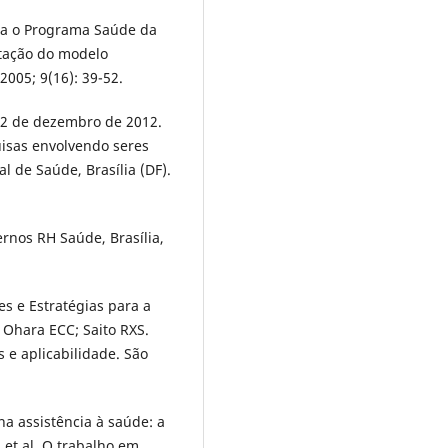
ra o Programa Saúde da
ntação do modelo
2005; 9(16): 39-52.
 12 de dezembro de 2012.
isas envolvendo seres
 de Saúde, Brasília (DF).
ernos RH Saúde, Brasília,
zes e Estratégias para a
 Ohara ECC; Saito RXS.
s e aplicabilidade. São
a assistência à saúde: a
 et al. O trabalho em