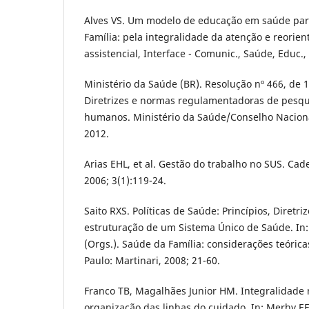
Alves VS. Um modelo de educação em saúde pa
Família: pela integralidade da atenção e reorie
assistencial, Interface - Comunic., Saúde, Educ., 
Ministério da Saúde (BR). Resolução nº 466, de
Diretrizes e normas regulamentadoras de pesqu
humanos. Ministério da Saúde/Conselho Nacional
2012.
Arias EHL, et al. Gestão do trabalho no SUS. Cad
2006; 3(1):119-24.
Saito RXS. Políticas de Saúde: Princípios, Diretri
estruturação de um Sistema Único de Saúde. In:
(Orgs.). Saúde da Família: considerações teórica
Paulo: Martinari, 2008; 21-60.
Franco TB, Magalhães Junior HM. Integralidade n
organização das linhas do cuidado. In: Merhy EE