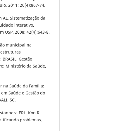
lo, 2011; 20(4):867-74.
 AL. Sistematização da
idado interativo,
m USP. 2008; 42(4):643-8.
tão municipal na
 estruturas
: BRASIL. Gestão
ro: Ministério da Saúde,
ar na Saúde da Família:
o em Saúde e Gestão do
VALI. SC.
astanhera ERL, Kon R.
ntificando problemas.