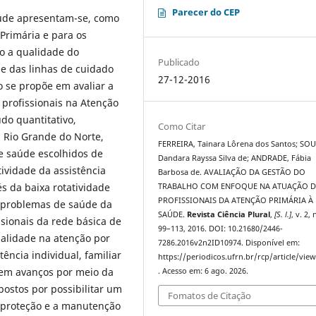
Parecer do CEP
aúde apresentam-se, como
Primária e para os
do a qualidade do
Publicado
de das linhas de cuidado
27-12-2016
 se propõe em avaliar a
profissionais na Atenção
do quantitativo,
Como Citar
, Rio Grande do Norte,
FERREIRA, Tainara Lôrena dos Santos; SOU
e saúde escolhidos de
Dandara Rayssa Silva de; ANDRADE, Fábia
ividade da assistência
Barbosa de. AVALIAÇÃO DA GESTÃO DO
s da baixa rotatividade
TRABALHO COM ENFOQUE NA ATUAÇÃO 
PROFISSIONAIS DA ATENÇÃO PRIMÁRIA À
 problemas de saúde da
SAÚDE.
Revista Ciência Plural
,
[S. l.]
, v. 2, 
ssionais da rede básica de
99–113, 2016. DOI: 10.21680/2446-
alidade na atenção por
7286.2016v2n2ID10974. Disponível em:
ência individual, familiar
https://periodicos.ufrn.br/rcp/article/vie
tem avanços por meio da
. Acesso em: 6 ago. 2026.
ostos por possibilitar um
Fomatos de Citação
a proteção e a manutenção