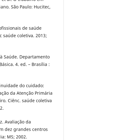
ano. São Paulo: Hucitec,
ofissionais de saúde
c saúde coletiva. 2013;
o à Saúde. Departamento
sica. 4. ed. – Brasília :
inuidade do cuidado:
iação da Atenção Primária
ro. Ciênc. saúde coletiva
2.
z. Avaliação da
m dez grandes centros
lia: MS; 2002.