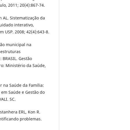
lo, 2011; 20(4):867-74.
 AL. Sistematização da
idado interativo,
m USP. 2008; 42(4):643-8.
tão municipal na
 estruturas
: BRASIL. Gestão
ro: Ministério da Saúde,
ar na Saúde da Família:
o em Saúde e Gestão do
VALI. SC.
astanhera ERL, Kon R.
ntificando problemas.