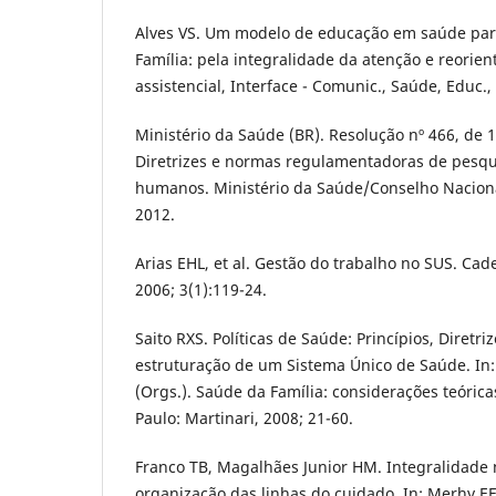
Alves VS. Um modelo de educação em saúde pa
Família: pela integralidade da atenção e reorie
assistencial, Interface - Comunic., Saúde, Educ., 
Ministério da Saúde (BR). Resolução nº 466, de
Diretrizes e normas regulamentadoras de pesqu
humanos. Ministério da Saúde/Conselho Nacional
2012.
Arias EHL, et al. Gestão do trabalho no SUS. Cad
2006; 3(1):119-24.
Saito RXS. Políticas de Saúde: Princípios, Diretri
estruturação de um Sistema Único de Saúde. In:
(Orgs.). Saúde da Família: considerações teórica
Paulo: Martinari, 2008; 21-60.
Franco TB, Magalhães Junior HM. Integralidade n
organização das linhas do cuidado. In: Merhy EE