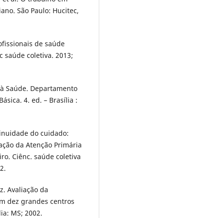
ano. São Paulo: Hucitec,
ofissionais de saúde
c saúde coletiva. 2013;
o à Saúde. Departamento
sica. 4. ed. – Brasília :
inuidade do cuidado:
iação da Atenção Primária
ro. Ciênc. saúde coletiva
2.
z. Avaliação da
m dez grandes centros
lia: MS; 2002.