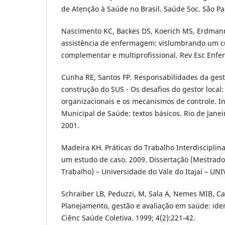
de Atenção à Saúde no Brasil. Saúde Soc. São Pau
Nascimento KC, Backes DS, Koerich MS, Erdmann
assistência de enfermagem: vislumbrando um cu
complementar e multiprofissional. Rev Esc Enfer
Cunha RE, Santos FP. Responsabilidades da ges
construção do SUS - Os desafios do gestor local:
organizacionais e os mecanismos de controle. In
Municipal de Saúde: textos básicos. Rio de Janei
2001.
Madeira KH. Práticas do Trabalho Interdisciplin
um estudo de caso. 2009. Dissertação (Mestrad
Trabalho) – Universidade do Vale do Itajaí – UNI
Schraiber LB, Peduzzi, M, Sala A, Nemes MIB, C
Planejamento, gestão e avaliação em saúde: ide
Ciênc Saúde Coletiva. 1999; 4(2):221-42.