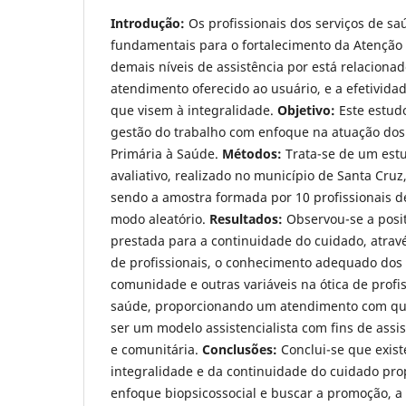
Introdução:
Os profissionais dos serviços de s
fundamentais para o fortalecimento da Atenção 
demais níveis de assistência por está relaciona
atendimento oferecido ao usuário, e a efetivida
que visem à integralidade.
Objetivo:
Este estudo
gestão do trabalho com enfoque na atuação dos 
Primária à Saúde.
Métodos:
Trata-se de um estu
avaliativo, realizado no município de Santa Cruz
sendo a amostra formada por 10 profissionais d
modo aleatório.
Resultados:
Observou-se a posit
prestada para a continuidade do cuidado, atravé
de profissionais, o conhecimento adequado dos
comunidade e outras variáveis na ótica de profi
saúde, proporcionando um atendimento com qu
ser um modelo assistencialista com fins de assist
e comunitária.
Conclusões:
Conclui-se que exis
integralidade e da continuidade do cuidado prop
enfoque biopsicossocial e buscar a promoção, 