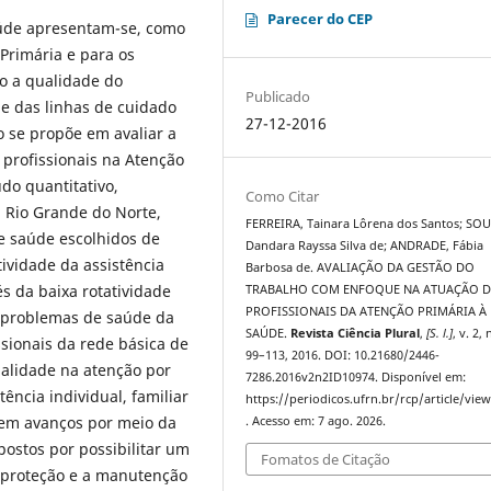
Parecer do CEP
aúde apresentam-se, como
Primária e para os
do a qualidade do
Publicado
de das linhas de cuidado
27-12-2016
 se propõe em avaliar a
profissionais na Atenção
do quantitativo,
Como Citar
, Rio Grande do Norte,
FERREIRA, Tainara Lôrena dos Santos; SOU
e saúde escolhidos de
Dandara Rayssa Silva de; ANDRADE, Fábia
ividade da assistência
Barbosa de. AVALIAÇÃO DA GESTÃO DO
s da baixa rotatividade
TRABALHO COM ENFOQUE NA ATUAÇÃO 
PROFISSIONAIS DA ATENÇÃO PRIMÁRIA À
 problemas de saúde da
SAÚDE.
Revista Ciência Plural
,
[S. l.]
, v. 2, 
ssionais da rede básica de
99–113, 2016. DOI: 10.21680/2446-
alidade na atenção por
7286.2016v2n2ID10974. Disponível em:
ência individual, familiar
https://periodicos.ufrn.br/rcp/article/vie
tem avanços por meio da
. Acesso em: 7 ago. 2026.
ostos por possibilitar um
Fomatos de Citação
a proteção e a manutenção